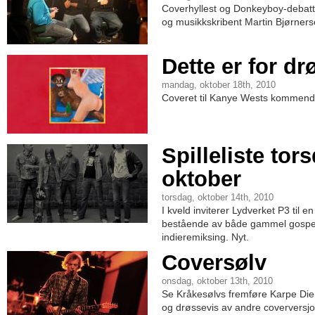
Coverhyllest og Donkeyboy-debatt
og musikkskribent Martin Bjørners
Dette er for dr
mandag, oktober 18th, 2010
Coveret til Kanye Wests kommende
Spilleliste tor
oktober
torsdag, oktober 14th, 2010
I kveld inviterer Lydverket P3 til 
bestående av både gammel gospe
indieremiksing. Nyt.
Coversølv
onsdag, oktober 13th, 2010
Se Kråkesølvs fremføre Karpe Di
og drøssevis av andre coverversjo