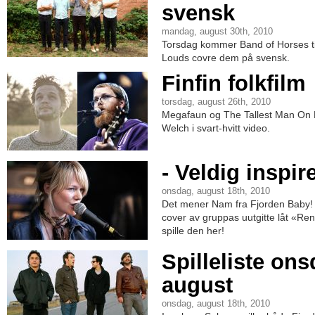
svensk
mandag, august 30th, 2010
Torsdag kommer Band of Horses ti
Louds covre dem på svensk.
Finfin folkfilm
torsdag, august 26th, 2010
Megafaun og The Tallest Man On Ea
Welch i svart-hvitt video.
- Veldig inspi
onsdag, august 18th, 2010
Det mener Nam fra Fjorden Baby! 
cover av gruppas uutgitte låt «R
spille den her!
Spilleliste ons
august
onsdag, august 18th, 2010