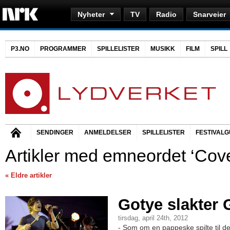
Nyheter
TV
Radio
Snarveier
P3.NO
PROGRAMMER
SPILLELISTER
MUSIKK
FILM
SPILL
SENDINGER
ANMELDELSER
SPILLELISTER
FESTIVALG
Artikler med emneordet ‘Cove
« Eldre artikler
Gotye slakter 
tirsdag, april 24th, 2012
- Som om en pappeske spilte til d