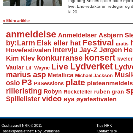
Ingeborg Selnes spiller både Fjor
live, Eno-redaktøren redegjør og 
kl 20.
« Eldre artikler
anmeldelse
Anmeldelser
Asbjørn Sl
Festival
by:Larm
Elsk eller hat
gratis
intervju
Jay-Z
Jørgen He
Hovefestivalen
konsert
konkurranse
Kim Klev
kveler
Lydverket
Live
Lydv
Vaular
Lil' Wayne
marius asp
Musi
Metallica
Michael Jackson
P3
plate
oslo
plateanmeldel
P3Sessions
sp
rilleristing
Robyn
Rockefeller
ruben gran
video
Spillelister
øya
øyafestivalen
Opphavsrett NRK © 2011
Tips NRK
Redaksjonssjef nett:
Roy Strømsnes
Kontakt NRK