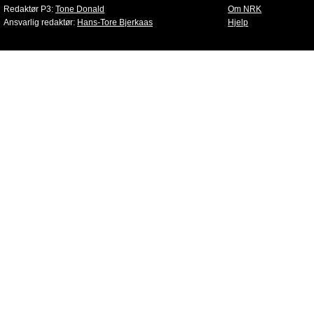
Redaktør P3:
Tone Donald
Om NRK
Ansvarlig redaktør:
Hans-Tore Bjerkaas
Hjelp