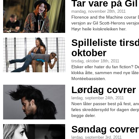
Tar vare på Gi
mandag, november 28th, 2011
Florence and the Machine covrar 
versjon av Gil Scott-Herons versjo
Høyr heile kviskreleiken her.
Spilleliste tirs
oktober
tirsdag, oktober 18th, 2011
Elsker eller hater du fan fiction? 
klokka åtte, sammen med nye låter
Montéebassisten.
Lørdag covrer
lørdag, september 24th, 2011
Noen låter passer best på fest, a
føles skreddersydd for dagen derpå
begge deler.
Søndag covrer
lørdag, september 3rd, 2011