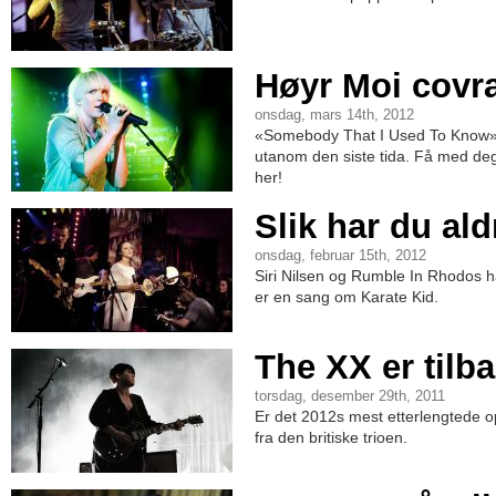
Høyr Moi covr
onsdag, mars 14th, 2012
«Somebody That I Used To Know»
utanom den siste tida. Få med deg
her!
Slik har du aldr
onsdag, februar 15th, 2012
Siri Nilsen og Rumble In Rhodos h
er en sang om Karate Kid.
The XX er tilba
torsdag, desember 29th, 2011
Er det 2012s mest etterlengtede 
fra den britiske trioen.