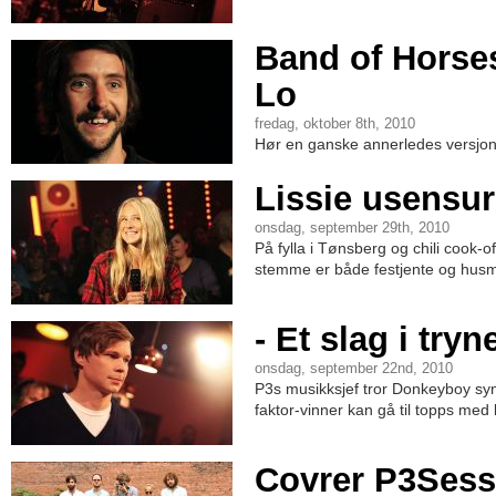
Band of Horse
Lo
fredag, oktober 8th, 2010
Hør en ganske annerledes versjon
Lissie usensur
onsdag, september 29th, 2010
På fylla i Tønsberg og chili cook-of
stemme er både festjente og husm
- Et slag i tryn
onsdag, september 22nd, 2010
P3s musikksjef tror Donkeyboy syns 
faktor-vinner kan gå til topps med 
Covrer P3Sess