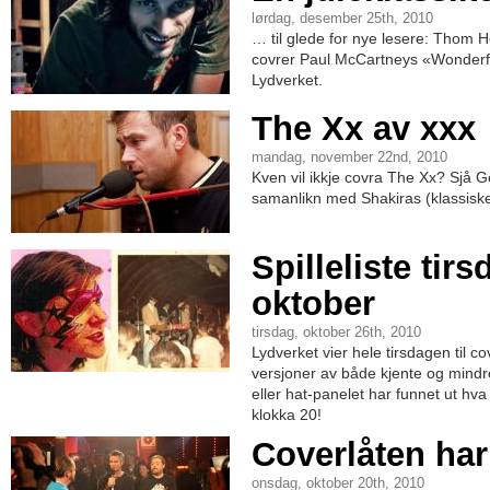
lørdag, desember 25th, 2010
… til glede for nye lesere: Thom 
covrer Paul McCartneys «Wonderfu
Lydverket.
The Xx av xxx
mandag, november 22nd, 2010
Kven vil ikkje covra The Xx? Sjå Go
samanlikn med Shakiras (klassiske
Spilleliste tirs
oktober
tirsdag, oktober 26th, 2010
Lydverket vier hele tirsdagen til c
versjoner av både kjente og mindre 
eller hat-panelet har funnet ut h
klokka 20!
Coverlåten har
onsdag, oktober 20th, 2010