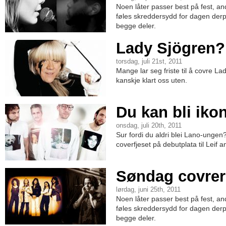
Noen låter passer best på fest, a
føles skreddersydd for dagen derpå
begge deler.
Lady Sjögren? 
torsdag, juli 21st, 2011
Mange lar seg friste til å covre 
kanskje klart oss uten.
Du kan bli iko
onsdag, juli 20th, 2011
Sur fordi du aldri blei Lano-ungen?
coverfjeset på debutplata til Leif 
Søndag covrer
lørdag, juni 25th, 2011
Noen låter passer best på fest, a
føles skreddersydd for dagen derpå
begge deler.