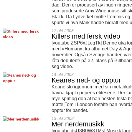
dag. Den er produsert av ingen ringe
som produserte Amy Winehouse sitt st
Black. Da Lydverket møtte trommis og 
spurte vi hva Mark hadde bidratt med u
17 okt 2008
Killers med fersk video
[youtube ZSP6xJLcgTk] Denne uka topp
med «Human», fra albumet Day & Age,
november. Også i Sverige har den vært
låta debuterte på 32. plass på Billboar
seg video.
14 okt 2008
Keanes ned- og opptur
Keane slo igjennom med sin melankol
havna kjapt i popens eliteserie. Der fa
mye sprit og dop at han nesten festa b
møtte Tom i London fortalte han hvorda
opptur for bandet.
13 okt 2008
Mer nerdemusikk
[youtube dsU3B0W3TMs] Musikk laget