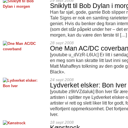
29 sept 2008
Sniklytt til Bob Dylan i mo
Han far sjøl, gode, gamle Bob slipper n
Tale Signs er nok en samling rarieteter o
geniet. Hvis du benker deg foran inter
(som det står påpekt under her – det er
morgen, kan du være den første til […]
28 sept 2008
One Man AC/DC coverba
[youtube u_dVzR-L6Uc] Er litt i søndag
en meg som kan skratte litt lavt inni 
Matt Mahaffeys tolkning av den gode 
Black».
24 sept 2008
Lydverket elsker: Bon Iver
[youtube z9lrVZdaluk] Bon Iver får ære
artisten i splitter nye Lydverket elsker-
artister vi rett og slett liker litt for godt
velfortjent oppmerksomhet. Det fortjene
Iver.
18 sept 2008
Kønstrock