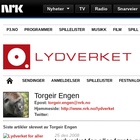
Nyheter
TV
Radio
Snarveier
P3.NO
PROGRAMMER
SPILLELISTER
MUSIKK
FILM
SPILL
SENDINGER
ANMELDELSER
SPILLELISTER
FESTIVALG
Torgeir Engen
Epost:
torgeir.engen@nrk.no
Hjemmeside:
http://www.nrk.no/lydverket
Twitter:
Siste artikler skrevet av Torgeir Engen
25 des 2008