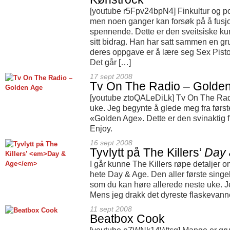
[youtube r5Fpv24bpN4] Finkultur og po
men noen ganger kan forsøk på å fusjon
spennende. Dette er den sveitsiske k
sitt bidrag. Han har satt sammen en g
deres oppgave er å lære seg Sex Pis
Det går […]
17 sept 2008
Tv On The Radio – Golde
[youtube ztoQALeDiLk] Tv On The Radi
uke. Jeg begynte å glede meg fra først
«Golden Age». Dette er den svinaktig fi
Enjoy.
16 sept 2008
Tyvlytt på The Killers’
Day 
I går kunne The Killers røpe detaljer o
hete Day & Age. Den aller første sing
som du kan høre allerede neste uke. J
Mens jeg drakk det dyreste flaskevann
11 sept 2008
Beatbox Cook