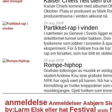
Kaiser Chiefs helt uten tr
Kaiser Chiefs kommer med albumet Off
Oktober. Plata er produsert av Mark Ro
produsentnavna i verden akkurat nå.
29 aug 2008
Partikkel-rap i vinden
I nærheten av Geneve i Sveits ligger e
sirkelformet tunnel under bakken. Den
fysikerene som jobber i tunnelen å spa
eksperiment. For å forklare hva de har 
rap om forsøket, som har blitt en skikke
26 aug 2008
Rompe-hiphop
Grafiske tolkninger av musikk er veldig
studert Andrew Kou sine grafiske frems
NRK har også vært på banen. Nå har vi 
fremstilling av hvilke kroppsdeler som e
musikksjangre. Gjett hvilken som trone
anmeldelse
Anmeldelser
Asbjørn Sl
Festival
by:Larm
Elsk eller hat
gratis