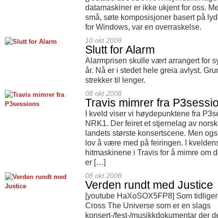
datamaskiner er ikke ukjent for oss. Me
små, søte komposisjoner basert på lyd
for Windows, var en overraskelse.
10 okt 2008
Slutt for Alarm
Alarmprisen skulle vært arrangert for
år. Nå er i stedet hele greia avlyst. Gr
strekker til lenger.
08 okt 2008
Travis mimrer fra P3sessi
I kveld viser vi høydepunktene fra P3
NRK1. Der feiret et stjernelag av norske
landets største konsertscene. Men også
lov å være med på feiringen. I kvelden
hitmaskinene i Travis for å mimre om 
er […]
08 okt 2008
Verden rundt med Justice
[youtube HaXoSOX5FP8] Som tidligere 
Cross The Universe som er en slags
konsert-/fest-/musikkdokumentar der de v