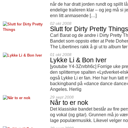
når de har dratt jorden rundt og spillt l
endelige traileren klar – og jeg må si 
enn litt anmasende […]
02 okt 2008
Slutt for Dirty Pretty Thing
Carl Barat og de andre i Dirty Pretty T
Bandet som oppsto etter at Pete Doherty
The Libertines rakk å gi ut to album før
01 okt 2008
Lykke Li & Bon Iver
[youtube Y4-3Znrbh6c] Forrige uke pres
den splitternye spalten «Lydverket-elsk
også Lykke Li er fan. Her har hun tatt
backingband på «dance dance dance» –
Angeles. Herlig
29 sept 2008
Når to er nok
Det klassiske bandet består av fire per
og vokal (og gitar). Grunnen må jo være
lage populærmusikk. Likevel velger no