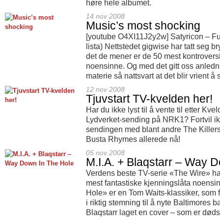
høre hele albumet.
14 nov 2008
Music’s most shocking
[youtube O4XI11J2y2w] Satyricon – Fu
lista) Nettstedet gigwise har tatt seg b
det de mener er de 50 mest kontrover
noensinne. Og med det gitt oss anledni
materie så nattsvart at det blir vrient å
12 nov 2008
Tjuvstart TV-kvelden her!
Har du ikke lyst til å vente til etter K
Lydverket-sending på NRK1? Fortvil ik
sendingen med blant andre The Killer
Busta Rhymes allerede nå!
05 nov 2008
M.I.A. + Blaqstarr – Way 
Verdens beste TV-serie «The Wire» h
mest fantastiske kjenningslåta noens
Hole» er en Tom Waits-klassiker, som fu
i riktig stemning til å nyte Baltimores 
Blaqstarr laget en cover – som er døds