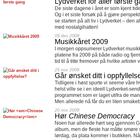
Lydverket for aller første 
De siste dagene i året er som kjent tiden
Og i et siste forsøk på å gjøre perspek
se starten på alt liv i Lydverket – den 
med nostalgihatten!
09 des 2008
Musikkåret 2009
I morgen oppsumerer Lydverket musikk
platene fra 2008 på både radio og fjern
tid til å titte fremover på hvilke artist
25 nov 2008
Går ønsket ditt i oppfyllels
Tidligere i høst spurte vi seerne våre h
helst ville se i en ideell Lydverket-se
programmet som er laget utifra de mang
Men allerede nå får du en liten smakeb
20 nov 2008
Hør
Chinese Democracy
Noen har allerede hørt seg gjennom G
album, men de fleste har måtte smøre 
lørdag, da plata kommer i butikken. Nå 