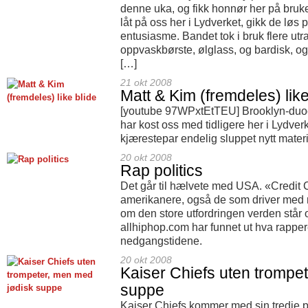
denne uka, og fikk honnør her på bruk
låt på oss her i Lydverket, gikk de lø
entusiasme. Bandet tok i bruk flere utr
oppvaskbørste, ølglass, og bardisk, og
[…]
21 okt 2008
Matt & Kim (fremdeles) like
[youtube 97WPxtEtTEU] Brooklyn-duoen
har kost oss med tidligere her i Lydve
kjærestepar endelig sluppet nytt materi
20 okt 2008
Rap politics
Det går til hælvete med USA. «Credit C
amerikanere, også de som driver med 
om den store utfordringen verden står 
allhiphop.com har funnet ut hva rappe
nedgangstidene.
20 okt 2008
Kaiser Chiefs uten trompe
suppe
Kaiser Chiefs kommer med sin tredje pl