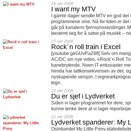
29 okt 2008
I want my MTV
I gamle dager sendte MTV en god del 
programmene sine. Nå for tiden er det 
går på kanalens fjernsynssendinger. M
bestemt seg for å satse på musikk – noe
27 okt 2008
Rock´n roll train i Excel
[youtube geGUvPaZ6fI] Selv om mange s
AC/DC sin nye video, «Rock´n Roll Tr
banebrytende. Noen IT-entusiaster med 
henda har tattkonsekvensen av det, og
nyskapende versjon. I regnearkprogr
tegn.
22 okt 2008
Du er sjef i Lydverket
Siden vi lager programmet for dere, spur
kunne tenke dere at vi lager reportasje
22 okt 2008
Lydverket spanderer: My L
Oslobandet My Little Pony platedebut