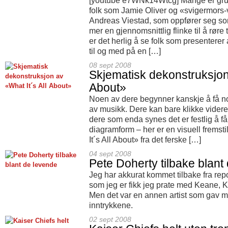
[youtube e7WNk14Wtcg] Mange er grun
folk som Jamie Oliver og «svigermors
Andreas Viestad, som oppfører seg som
mer en gjennomsnittlig flinke til å rør
er det herlig å se folk som presenterer 
til og med på en […]
08 sept 2008
Skjematisk dekonstruksjon 
About»
Noen av dere begynner kanskje å få no
av musikk. Dere kan bare klikke videre 
dere som enda synes det er festlig å få
diagramform – her er en visuell fremsti
It´s All About» fra det ferske […]
04 sept 2008
Pete Doherty tilbake blant
Jeg har akkurat kommet tilbake fra rep
som jeg er fikk jeg prate med Keane, K
Men det var en annen artist som gav me
inntrykkene.
02 sept 2008