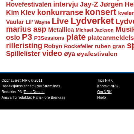
intervju
Jay-Z
Jørgen He
Hovefestivalen
konsert
konkurranse
Kim Klev
kveler
Lydverket
Live
Lydv
Vaular
Lil' Wayne
marius asp
Musi
Metallica
Michael Jackson
P3
plate
oslo
plateanmeldel
P3Sessions
sp
rilleristing
Robyn
Rockefeller
ruben gran
video
Spillelister
øya
øyafestivalen
Opphavsrett NRK © 2011
Tips NRK
Redaksjonssjef nett:
Roy Strømsnes
Kontakt NRK
Redaktør P3:
Tone Donald
Om NRK
Ansvarlig redaktør:
Hans-Tore Bjerkaas
Hjelp