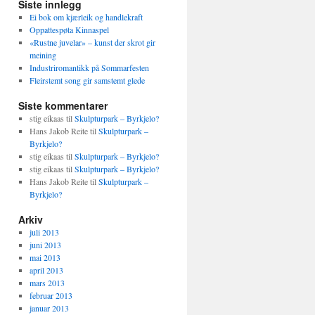
Siste innlegg
Ei bok om kjærleik og handlekraft
Oppattespøta Kinnaspel
«Rustne juvelar» – kunst der skrot gir
meining
Industriromantikk på Sommarfesten
Fleirstemt song gir samstemt glede
Siste kommentarer
stig eikaas
til
Skulpturpark – Byrkjelo?
Hans Jakob Reite
til
Skulpturpark –
Byrkjelo?
stig eikaas
til
Skulpturpark – Byrkjelo?
stig eikaas
til
Skulpturpark – Byrkjelo?
Hans Jakob Reite
til
Skulpturpark –
Byrkjelo?
Arkiv
juli 2013
juni 2013
mai 2013
april 2013
mars 2013
februar 2013
januar 2013