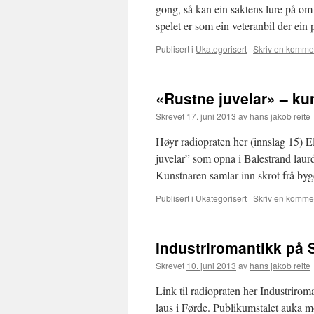
gong, så kan ein saktens lure på om d
spelet er som ein veteranbil der ei
Publisert i
Ukategorisert
|
Skriv en komme
«Rustne juvelar» – kun
Skrevet
17. juni 2013
av
hans jakob reite
Høyr radiopraten her (innslag 15) El
juvelar” som opna i Balestrand laurda
Kunstnaren samlar inn skrot frå by
Publisert i
Ukategorisert
|
Skriv en komme
Industriromantikk på
Skrevet
10. juni 2013
av
hans jakob reite
Link til radiopraten her Industrir
laus i Førde. Publikumstalet auka mo