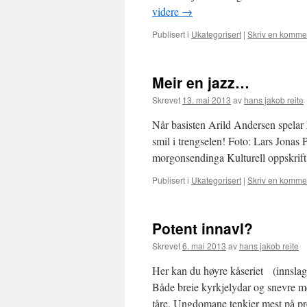
videre
→
Publisert i
Ukategorisert
|
Skriv en komme
Meir en jazz…
Skrevet
13. mai 2013
av
hans jakob reite
Når basisten Arild Andersen spelar 
smil i trengselen! Foto: Lars Jonas 
morgonsendinga Kulturell oppskrift:
Publisert i
Ukategorisert
|
Skriv en komme
Potent innavl?
Skrevet
6. mai 2013
av
hans jakob reite
Her kan du høyre kåseriet (innslag
Både breie kyrkjelydar og snevre men
tåre. Ungdomane tenkjer mest på p