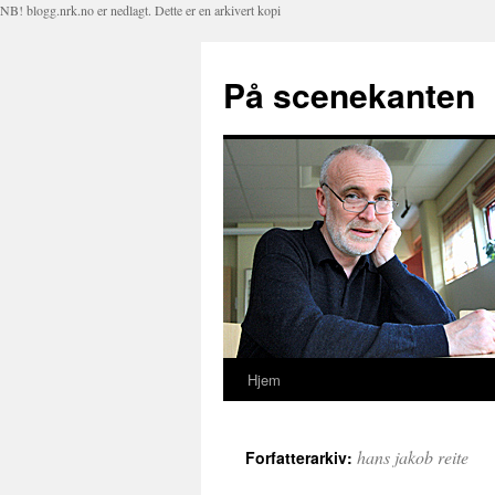
NB! blogg.nrk.no er nedlagt. Dette er en arkivert kopi
På scenekanten
Hjem
Hopp
til
hans jakob reite
Forfatterarkiv:
innhold