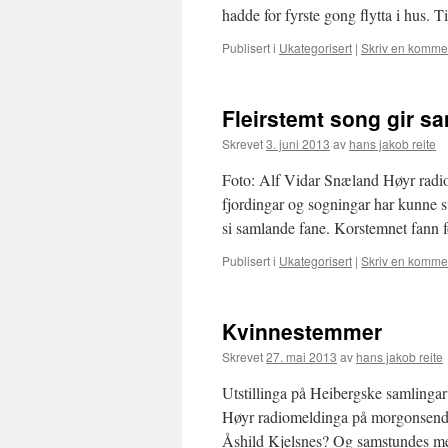
hadde for fyrste gong flytta i hus. 
Publisert i
Ukategorisert
|
Skriv en komme
Fleirstemt song gir s
Skrevet
3. juni 2013
av
hans jakob reite
Foto: Alf Vidar Snæland Høyr radiokå
fjordingar og sogningar har kunne 
si samlande fane. Korstemnet fann 
Publisert i
Ukategorisert
|
Skriv en komme
Kvinnestemmer
Skrevet
27. mai 2013
av
hans jakob reite
Utstillinga på Heibergske samlinga
Høyr radiomeldinga på morgonsendin
Åshild Kjelsnes? Og samstundes m