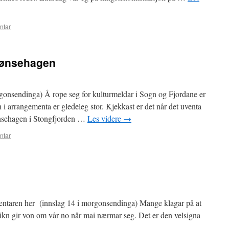
ntar
Hønsehagen
rgonsendinga) Å rope seg for kulturmeldar i Sogn og Fjordane er
i arrangementa er gledeleg stor. Kjekkast er det når det uventa
ønsehagen i Stongfjorden …
Les videre
→
ntar
taren her (innslag 14 i morgonsendinga) Mange klagar på at
teikn gir von om vår no når mai nærmar seg. Det er den velsigna