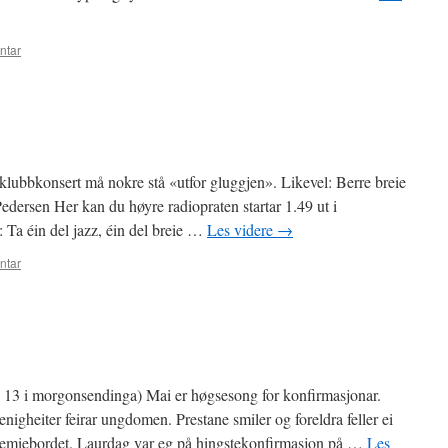
ntar
klubbkonsert må nokre stå «utfor gluggjen». Likevel: Berre breie
Pedersen Her kan du høyre radiopraten startar 1.49 ut i
 Ta éin del jazz, éin del breie …
Les videre
→
ntar
 13 i morgonsendinga) Mai er høgsesong for konfirmasjonar.
igheiter feirar ungdomen. Prestane smiler og foreldra feller ei
remiebordet. Laurdag var eg på hingstekonfirmasjon på …
Les