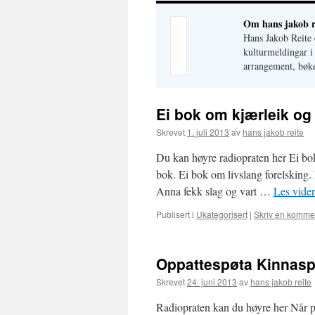
Om hans jakob r
Hans Jakob Reite
kulturmeldingar i
arrangement, bøke
Ei bok om kjærleik og
Skrevet
1. juli 2013
av
hans jakob reite
Du kan høyre radiopraten her Ei bok
bok. Ei bok om livslang forelsking
Anna fekk slag og vart …
Les vide
Publisert i
Ukategorisert
|
Skriv en komme
Oppattespøta Kinnasp
Skrevet
24. juni 2013
av
hans jakob reite
Radiopraten kan du høyre her Når p