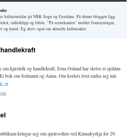
eite
 er kulturmeldar på NRK Sogn og Fjordane. På denne bloggen ligg
 tekst, radioklipp og bilete. ”På scenekanten” melder framsyningar,
r og kunst. Eg skriv også om aktuelle kultursaker.
 handlekraft
 om kjærleik og handlekraft. Erna Osland har skrive ei sjeldan
. Ei bok om Solmann og Anna. Om korleis livet endra seg når
re
→
ntar
el
ublikum kringar seg om spelevollen ved Kinnakyrkja for 29.