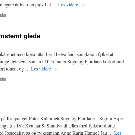
Tidlegare år har den prøvd ut …
Les videre
→
ntar
amstemt glede
seriet med korsnuttar her I helga feira songkora i fylket at
sunge fleirstemt saman i 10 år under Sogn og Fjordane korforbund
fort tonen, og …
Les videre
→
ntar
r på Kaupanger Foto: Kulturnett Sogn og Fjordane – Sigrun Espe
ga (nr 16): Kva har St Sunniva til felles med fylkesordførar
ed Jostedalsrypa og fylkesmann Anne Karin Hamre? Jau …
Les