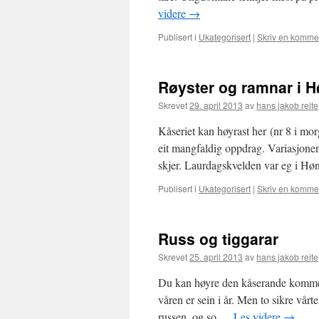
videre
→
Publisert i
Ukategorisert
|
Skriv en komme
Røyster og ramnar i 
Skrevet
29. april 2013
av
hans jakob reite
Kåseriet kan høyrast her (nr 8 i mo
eit mangfaldig oppdrag. Variasjonen 
skjer. Laurdagskvelden var eg i H
Publisert i
Ukategorisert
|
Skriv en komme
Russ og tiggarar
Skrevet
25. april 2013
av
hans jakob reite
Du kan høyre den kåserande kommen
våren er sein i år. Men to sikre vår
russen, og so …
Les videre
→