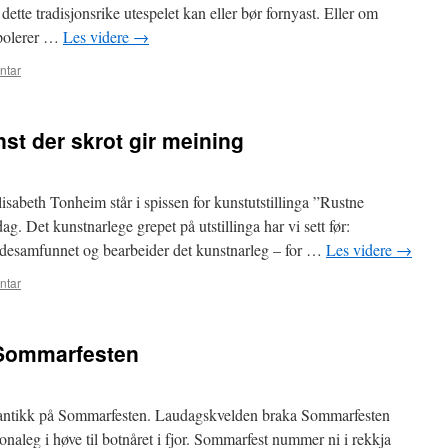
ette tradisjonsrike utespelet kan eller bør fornyast. Eller om
n polerer …
Les videre
→
ntar
st der skrot gir meining
isabeth Tonheim står i spissen for kunstutstillinga ”Rustne
g. Det kunstnarlege grepet på utstillinga har vi sett før:
gdesamfunnet og bearbeider det kunstnarleg – for …
Les videre
→
ntar
 Sommarfesten
omantikk på Sommarfesten. Laudagskvelden braka Sommarfesten
naleg i høve til botnåret i fjor. Sommarfest nummer ni i rekkja