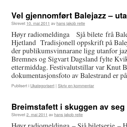
Vel gjennomført Balejazz – ut
Skrevet
10. mai 2011
av
hans jakob reite
Høyr radiomeldinga Sjå bilete frå Ba
Hjetland Tradisjonell oppskrift på Bale
der publikumsvinnarane ligg utanfor ja
Bremnes og Sigvart Dagsland fylte Kvik
ettermiddag. Festivalutstillar var Knut 
dokumentasjonsfoto av Balestrand er 
Publisert i
Ukategorisert
|
Skriv en kommentar
Breimstafett i skuggen av seg 
Skrevet
2. mai 2011
av
hans jakob reite
Høyr radiomeldinga – Sjå biletserie – 