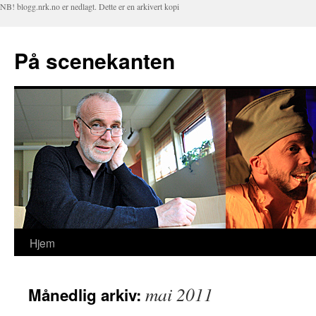
NB! blogg.nrk.no er nedlagt. Dette er en arkivert kopi
På scenekanten
Hjem
Hopp
til
mai 2011
Månedlig arkiv:
innhold