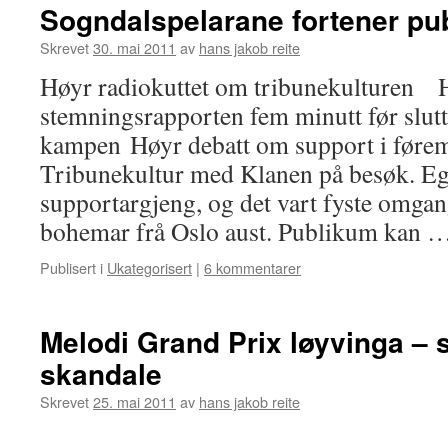
Sogndalspelarane fortener pu
Skrevet
30. mai 2011
av
hans jakob reite
Høyr radiokuttet om tribunekulturen 
stemningsrapporten fem minutt før slutt
kampen Høyr debatt om support i føre
Tribunekultur med Klanen på besøk. Eg
supportargjeng, og det vart fyste omga
bohemar frå Oslo aust. Publikum kan 
Publisert i
Ukategorisert
|
6 kommentarer
Melodi Grand Prix løyvinga –
skandale
Skrevet
25. mai 2011
av
hans jakob reite