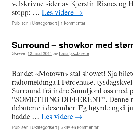
velskrivne sider av Kjerstin Risnes og
stopp: …
Les videre
→
Publisert i
Ukategorisert
|
1 kommentar
Surround – showkor med størr
Skrevet
12. mai 2011
av
hans jakob reite
Bandet «Motown» stal showet! Sjå bile
radiomeldinga I Førdehuset tysdagskve
Surround frå indre Sunnfjord oss med 
”SOMETHING DIFFERENT”. Denne nysk
debuterte i desember. Eg høyrde også j
hadde …
Les videre
→
Publisert i
Ukategorisert
|
Skriv en kommentar