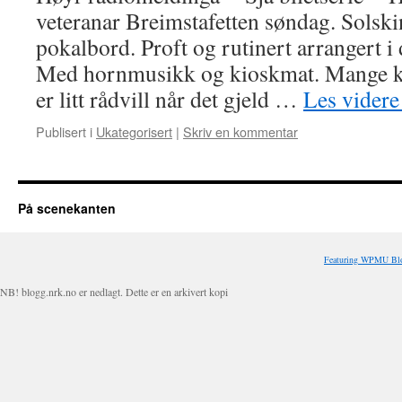
veteranar Breimstafetten søndag. Solski
pokalbord. Proft og rutinert arrangert 
Med hornmusikk og kioskmat. Mange klas
er litt rådvill når det gjeld …
Les vider
Publisert i
Ukategorisert
|
Skriv en kommentar
På scenekanten
Featuring WPMU Blo
NB! blogg.nrk.no er nedlagt. Dette er en arkivert kopi