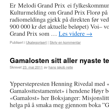
Er Melodi Grand Prix ei fylkeskommun
Kulturmelding om Grand Prix Florø på
radiomeldinga gjekk på direkten før vedt
900 000 kr det aktuelle beløpet) Voi– v
Grand Prix som …
Les videre
→
Publisert i
Ukategorisert
|
Skriv en kommentar
Gamalosten sitt aller nyaste 
Skrevet
23. mai 2011
av
hans jakob reite
Ypperstepresten Henning Rivedal med 
Gamalosttestamentet» i hendene Høyr 
«Gamalost» her Boksjanger: Misjonslitt
helga på å smaka meg gjennom boka ”G