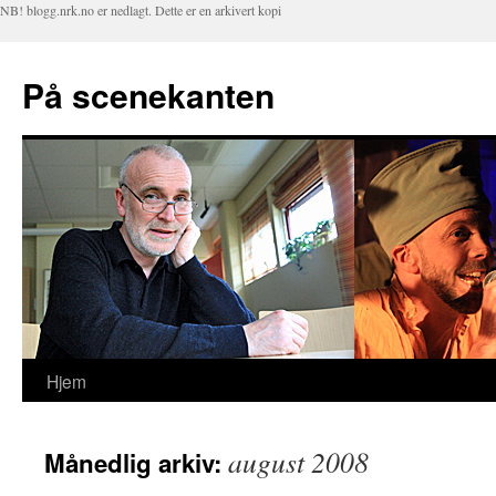
NB! blogg.nrk.no er nedlagt. Dette er en arkivert kopi
På scenekanten
Hjem
Hopp
til
august 2008
Månedlig arkiv:
innhold