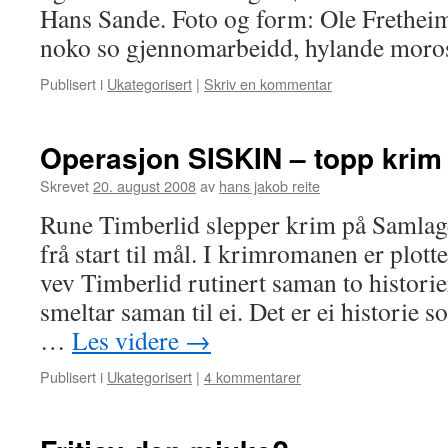
Hans Sande. Foto og form: Ole Fretheim.
noko so gjennomarbeidd, hylande mo
Publisert i
Ukategorisert
|
Skriv en kommentar
Operasjon SISKIN – topp krim
Skrevet
20. august 2008
av
hans jakob reite
Rune Timberlid slepper krim på Samlag
frå start til mål. I krimromanen er plotte
vev Timberlid rutinert saman to histori
smeltar saman til ei. Det er ei historie 
…
Les videre
→
Publisert i
Ukategorisert
|
4 kommentarer