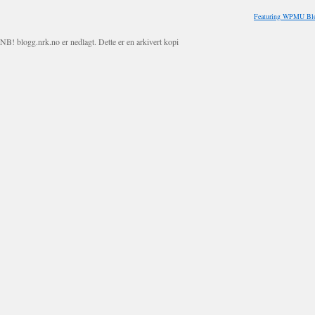
Featuring WPMU Blo
NB! blogg.nrk.no er nedlagt. Dette er en arkivert kopi