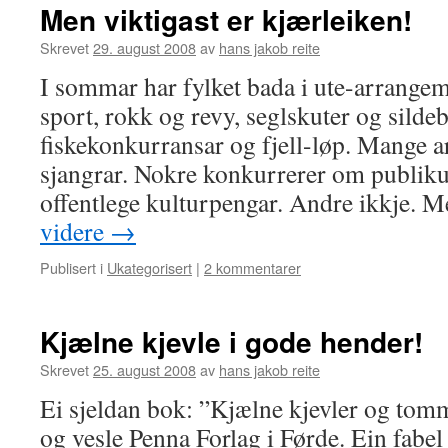
Men viktigast er kjærleiken!
Skrevet
29. august 2008
av
hans jakob reite
I sommar har fylket bada i ute-arrangem
sport, rokk og revy, seglskuter og silde
fiskekonkurransar og fjell-løp. Mange a
sjangrar. Nokre konkurrerer om publik
offentlege kulturpengar. Andre ikkje.
videre
→
Publisert i
Ukategorisert
|
2 kommentarer
Kjælne kjevle i gode hender!
Skrevet
25. august 2008
av
hans jakob reite
Ei sjeldan bok: ”Kjælne kjevler og tom
og vesle Penna Forlag i Førde. Ein fabel