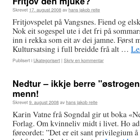
Fritjov den mjuke?
Skrevet
17. august 2008
av
hans jakob reite
Fritjovspelet på Vangsnes. Fiend og els
Nok eit sogespel ute i det fri på sommars
inn i rekka som eit av dei jamne. Først m
Kultursatsing i full breidde frå alt …
Le
Publisert i
Ukategorisert
|
Skriv en kommentar
Nedtur – ikkje berre "østroge
menn!
Skrevet
9. august 2008
av
hans jakob reite
Karin Vatne frå Sogndal gir ut boka «N
Forlag. Om kvinneliv midt i livet. Ho adv
føreordet: ”Det er eit sant privilegium å f