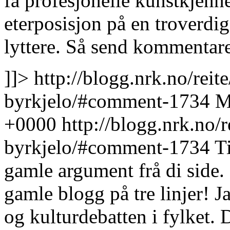
få profesjonelle kunstkjenne
eterposisjon på en troverdig
lyttere. Så send kommentare
]]>
http://blogg.nrk.no/rei
byrkjelo/#comment-1734
M
+0000
http://blogg.nrk.no/
byrkjelo/#comment-1734
T
gamle argument frå di side
gamle blogg på tre linjer! Ja
og kulturdebatten i fylket. 