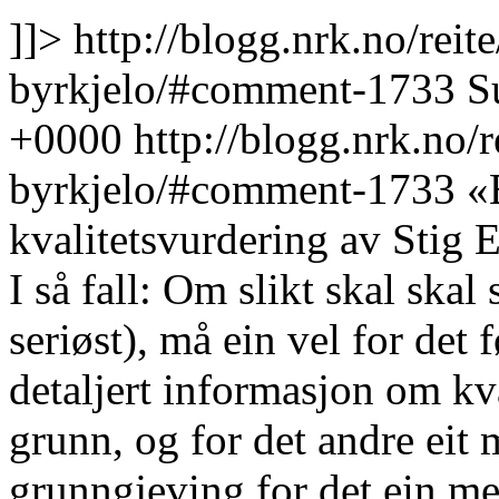
]]>
http://blogg.nrk.no/rei
byrkjelo/#comment-1733
S
+0000
http://blogg.nrk.no/
byrkjelo/#comment-1733
«
kvalitetsvurdering av Stig E
I så fall: Om slikt skal skal 
seriøst), må ein vel for det
detaljert informasjon om kva
grunn, og for det andre eit
grunngjeving for det ein me