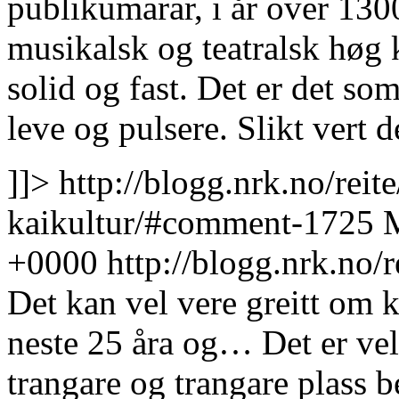
publikumarar, i år over 1300
musikalsk og teatralsk høg 
solid og fast. Det er det s
leve og pulsere. Slikt vert d
]]>
http://blogg.nrk.no/re
kaikultur/#comment-1725
M
+0000
http://blogg.nrk.no
Det kan vel vere greitt om k
neste 25 åra og… Det er vel 
trangare og trangare plass b