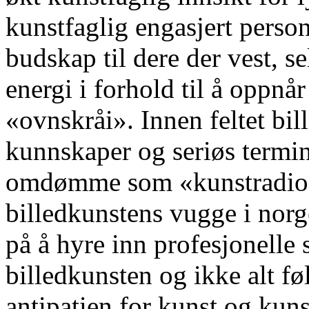
kunstfaglig engasjert person 
budskap til dere der vest, s
energi i forhold til å oppnå
«ovnskråi». Innen feltet bil
kunnskaper og seriøs termino
omdømme som «kunstradio i
billedkunstens vugge i norge
på å hyre inn profesjonelle
billedkunsten og ikke alt fø
antipatien for kunst og kun