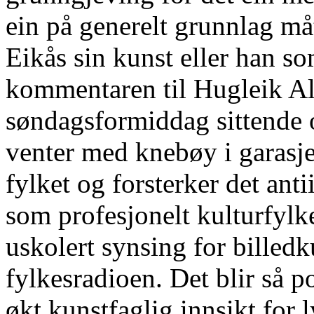
ein på generelt grunnlag må
Eikås sin kunst eller han 
kommentaren til Hugleik A
søndagsformiddag sittende o
venter med knebøy i garasjen
fylket og forsterker det ant
som profesjonelt kulturfylke
uskolert synsing for billedk
fylkesradioen. Det blir så p
økt kunstfaglig innsikt for 