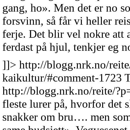
gang, ho». Men det er no so,
forsvinn, så får vi heller rei
ferje. Det blir vel nokre att 
ferdast på hjul, tenkjer eg n
]]>
http://blogg.nrk.no/re
kaikultur/#comment-1723
T
http://blogg.nrk.no/reite
fleste lurer på, hvorfor det 
snakker om bru…. men som S
same budsjett». Vegvesenet 