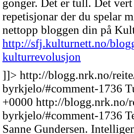
gonger. Det er tull. Det ver
repetisjonar der du spelar 
nettopp bloggen din på Kult
http://sfj.kulturnett.no/blo
kulturrevolusjon
]]>
http://blogg.nrk.no/rei
byrkjelo/#comment-1736
T
+0000
http://blogg.nrk.no/
byrkjelo/#comment-1736
Te
Sanne Gundersen. Intelligent