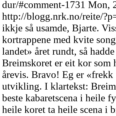
dur/#comment-1731
Mon, 2
http://blogg.nrk.no/reite
ikkje så usamde, Bjarte. Vi
kortrappene med kvite song
landet» året rundt, så hadde
Breimskoret er eit kor som ha
årevis. Bravo! Eg er «frekk 
utvikling. I klartekst: Brei
beste kabaretscena i heile fy
heile koret ta heile scena i