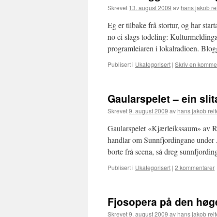
Skrevet
13. august 2009
av
hans jakob re
Eg er tilbake frå stortur, og har st
no ei slags todeling: Kulturmeldinga
programleiaren i lokalradioen. Blo
Publisert i
Ukategorisert
|
Skriv en komme
Gaularspelet – ein slit
Skrevet
9. august 2009
av
hans jakob reit
Gaularspelet «Kjærleikssaum» av Ro
handlar om Sunnfjordingane under
borte frå scena, så dreg sunnfjord
Publisert i
Ukategorisert
|
2 kommentarer
Fjosopera på den høg
Skrevet
9. august 2009
av
hans jakob reit