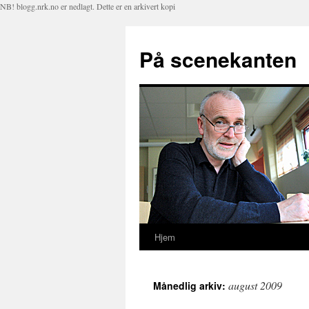
NB! blogg.nrk.no er nedlagt. Dette er en arkivert kopi
På scenekanten
Hjem
Hopp
til
august 2009
Månedlig arkiv:
innhold