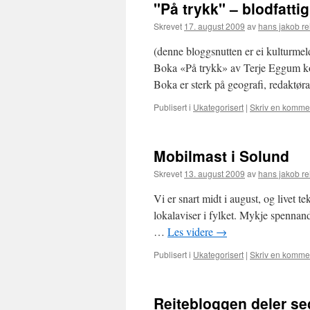
"På trykk" – blodfatti
Skrevet
17. august 2009
av
hans jakob re
(denne bloggsnutten er ei kulturmel
Boka «På trykk» av Terje Eggum ko
Boka er sterk på geografi, redaktøra
Publisert i
Ukategorisert
|
Skriv en komme
Mobilmast i Solund
Skrevet
13. august 2009
av
hans jakob re
Vi er snart midt i august, og livet t
lokalaviser i fylket. Mykje spennande
…
Les videre
→
Publisert i
Ukategorisert
|
Skriv en komme
Reitebloggen deler seg