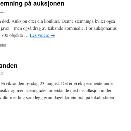
stemning på auksjonen
ite
n død. Auksjon etter ein konkurs. Denne stemninga kviler også
 javel – men også drag av leikande kommedie. For auksjonarius
dei 700 objekta …
Les videre
→
ntar
sanden
ite
Erviksanden søndag 23. august. Det er ei eksperimenterande
usikk og med scenografen arbeidande med installasjon under
ulturmelding som legg grunnlaget for ein prat på lokalradioen