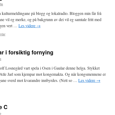
ite
arta kulturmeldingane på blogg og lokalradio. Bloggen min får frå
ne vil eg merke, og på bakgrunn av dei vil eg samtale fritt med
ggen vert …
Les videre
→
ntar
ar i forsiktig fornying
e
lf Losnegård vart spela i Osen i Gaular denne helga. Stykket
 Atle Jarl som kjempar mot kongemakta. Og når kongsmennene er
ingane sverd mot kvarandre innbyrdes. (Nett so …
Les videre
→
e C
e