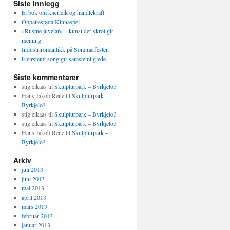
Siste innlegg
Ei bok om kjærleik og handlekraft
Oppattespøta Kinnaspel
«Rustne juvelar» – kunst der skrot gir
meining
Industriromantikk på Sommarfesten
Fleirstemt song gir samstemt glede
Siste kommentarer
stig eikaas
til
Skulpturpark – Byrkjelo?
Hans Jakob Reite
til
Skulpturpark –
Byrkjelo?
stig eikaas
til
Skulpturpark – Byrkjelo?
stig eikaas
til
Skulpturpark – Byrkjelo?
Hans Jakob Reite
til
Skulpturpark –
Byrkjelo?
Arkiv
juli 2013
juni 2013
mai 2013
april 2013
mars 2013
februar 2013
januar 2013