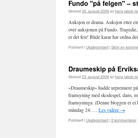
Fundo "på felgen" – 
Skrevet
30. august 2009
av
hans jakob re
Auksjon er drama. Auksjon etter ei
over auksjonen på Fundo. Tragedie,
er det fest! Blide karar har ordna 
Publisert i
Ukategorisert
|
Skriv en komme
Draumeskip på Ervik
Skrevet
23. august 2009
av
hans jakob re
«Draumeskip» hadde urpremiere på 
framsyning med skodespel, dans, m
framsyninga. (Denne bloggen er ei k
måndag 24. …
Les videre
→
Publisert i
Ukategorisert
|
2 kommentarer