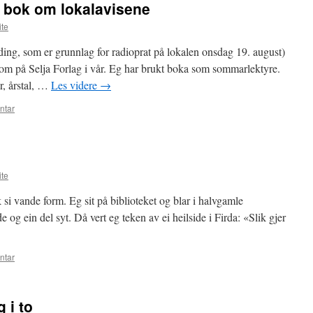
g bok om lokalavisene
ite
ding, som er grunnlag for radioprat på lokalen onsdag 19. august)
m på Selja Forlag i vår. Eg har brukt boka som sommarlektyre.
r, årstal, …
Les videre
→
ntar
ite
ek si vande form. Eg sit på biblioteket og blar i halvgamle
 og ein del syt. Då vert eg teken av ei heilside i Firda: «Slik gjer
ntar
 i to