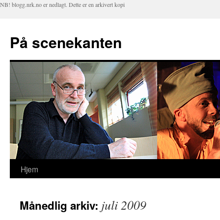
NB! blogg.nrk.no er nedlagt. Dette er en arkivert kopi
På scenekanten
Hjem
Hopp
til
juli 2009
Månedlig arkiv:
innhold