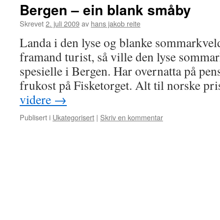
Bergen – ein blank småby
Skrevet
2. juli 2009
av
hans jakob reite
Landa i den lyse og blanke sommarkveld
framand turist, så ville den lyse somma
spesielle i Bergen. Har overnatta på pen
frukost på Fisketorget. Alt til norske p
videre
→
Publisert i
Ukategorisert
|
Skriv en kommentar