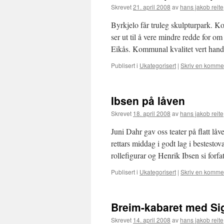
Skrevet
21. april 2008
av
hans jakob reite
Byrkjelo får truleg skulpturpark. 
ser ut til å vere mindre redde for o
Eikås. Kommunal kvalitet vert han
Publisert i
Ukategorisert
|
Skriv en komme
Ibsen på låven
Skrevet
18. april 2008
av
hans jakob reite
Juni Dahr gav oss teater på flatt lå
rettars middag i godt lag i bestesto
rollefigurar og Henrik Ibsen si forf
Publisert i
Ukategorisert
|
Skriv en komme
Breim-kabaret med Sig
Skrevet
14. april 2008
av
hans jakob reite