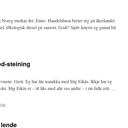
t Noreg merkar det. Enno. Handelshusa breier seg på åkerlandet.
sel. Økologisk diesel gir samvet. Godt? Sjølv køyrer eg gamal bil
ed-steining
avisene. Greit. Eg har lite usnakka med Stig Eikås. Ikkje har eg
t. Stig Eikås er – til liks med alle oss andre – i sin fulle rett, …
ntar
 lende