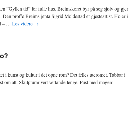
n ”Gyllen tid” for fulle hus. Breimskoret byr på seg sjølv og gjer
. Den proffe Breims-jenta Sigrid Moldestad er gjesteartist. Ho er i
nd – …
Les videre
→
lo?
i kunst og kultur i det opne rom? Det felles uteromet. Tabbar i
st om att. Skulpturar vert vertande lenge. Pust med magen!