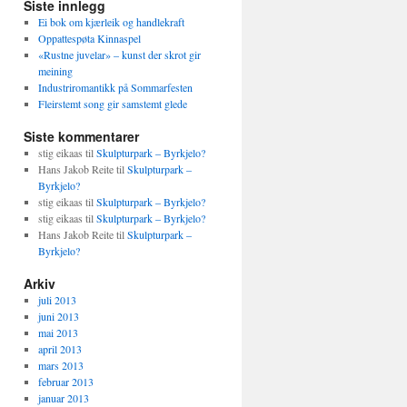
Siste innlegg
Ei bok om kjærleik og handlekraft
Oppattespøta Kinnaspel
«Rustne juvelar» – kunst der skrot gir
meining
Industriromantikk på Sommarfesten
Fleirstemt song gir samstemt glede
Siste kommentarer
stig eikaas
til
Skulpturpark – Byrkjelo?
Hans Jakob Reite
til
Skulpturpark –
Byrkjelo?
stig eikaas
til
Skulpturpark – Byrkjelo?
stig eikaas
til
Skulpturpark – Byrkjelo?
Hans Jakob Reite
til
Skulpturpark –
Byrkjelo?
Arkiv
juli 2013
juni 2013
mai 2013
april 2013
mars 2013
februar 2013
januar 2013