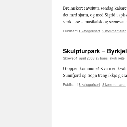
Breimskoret avslutta søndag kabarete
det med sjarm, og med Sigrid i spiss
særklasse – musikalsk og sceneva
Publisert i
Ukategorisert
|
2 kommentarer
Skulpturpark – Byrkje
Skrevet
4. april 2008
av
hans jakob reite
Gloppen kommune! Kva med kvalitet 
Sunnfjord og Sogn treng ikkje gjera
Publisert i
Ukategorisert
|
8 kommentarer