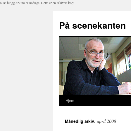
NB! blogg.nrk.no er nedlagt. Dette er en arkivert kopi
På scenekanten
Hjem
Hopp
til
april 2008
Månedlig arkiv:
innhold