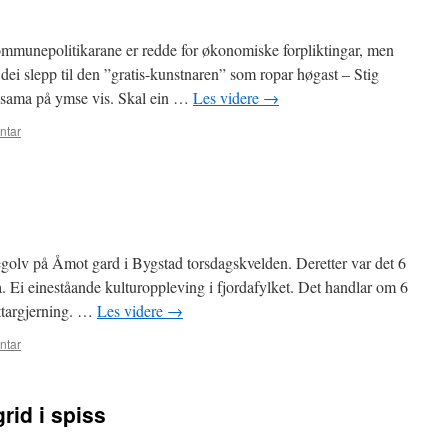
Kommunepolitikarane er redde for økonomiske forpliktingar, men
m dei slepp til den ”gratis-kunstnaren” som ropar høgast – Stig
dsama på ymse vis. Skal ein …
Les videre
→
ntar
vegolv på Åmot gard i Bygstad torsdagskvelden. Deretter var det 6
va. Ei eineståande kulturoppleving i fjordafylket. Det handlar om 6
attargjerning. …
Les videre
→
ntar
rid i spiss