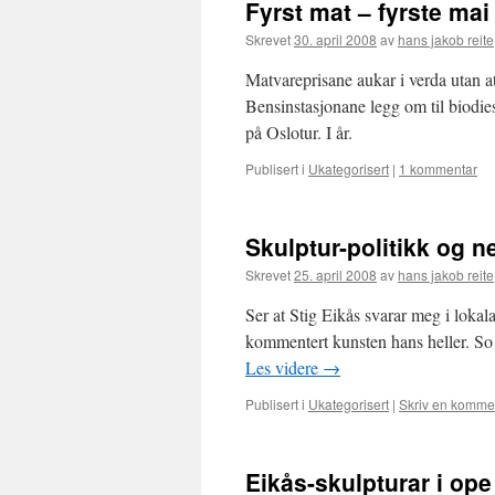
Fyrst mat – fyrste mai
Skrevet
30. april 2008
av
hans jakob reite
Matvareprisane aukar i verda utan a
Bensinstasjonane legg om til biodie
på Oslotur. I år.
Publisert i
Ukategorisert
|
1 kommentar
Skulptur-politikk og n
Skrevet
25. april 2008
av
hans jakob reite
Ser at Stig Eikås svarar meg i lokal
kommentert kunsten hans heller. So de
Les videre
→
Publisert i
Ukategorisert
|
Skriv en komme
Eikås-skulpturar i ope