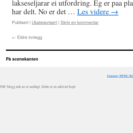
lakseseljarar ei utfordring. Eg er paa p
har delt. No er det …
Les videre
→
Publisert i
Ukategorisert
|
Skriv en kommentar
←
Eldre innlegg
På scenekanten
Featuring WPMU Blo
NB! blogg.nrk.no er nedlagt. Dette er en arkivert kopi