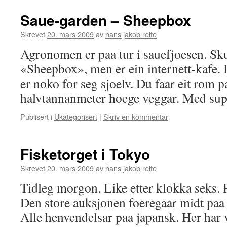
Saue-garden – Sheepbox
Skrevet
20. mars 2009
av
hans jakob reite
Agronomen er paa tur i sauefjoesen. Skul
«Sheepbox», men er ein internett-kafe. I
er noko for seg sjoelv. Du faar eit rom 
halvtannanmeter hoege veggar. Med s
Publisert i
Ukategorisert
|
Skriv en kommentar
Fisketorget i Tokyo
Skrevet
20. mars 2009
av
hans jakob reite
Tidleg morgon. Like etter klokka seks. Pa
Den store auksjonen foeregaar midt paa 
Alle henvendelsar paa japansk. Her har 