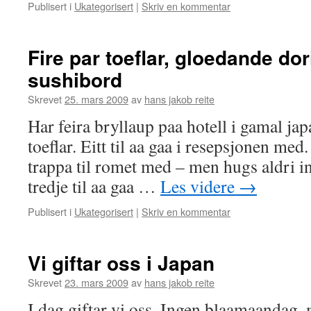
Publisert i
Ukategorisert
|
Skriv en kommentar
Fire par toeflar, gloedande do
sushibord
Skrevet
25. mars 2009
av
hans jakob reite
Har feira bryllaup paa hotell i gamal japa
toeflar. Eitt til aa gaa i resepsjonen med.
trappa til romet med – men hugs aldri i
tredje til aa gaa …
Les videre
→
Publisert i
Ukategorisert
|
Skriv en kommentar
Vi giftar oss i Japan
Skrevet
23. mars 2009
av
hans jakob reite
I dag giftar vi oss. Ingen blaamaandag, m