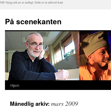
NB! blogg.nrk.no er nedlagt. Dette er en arkivert kopi
På scenekanten
Hjem
Hopp
til
mars 2009
Månedlig arkiv:
innhold