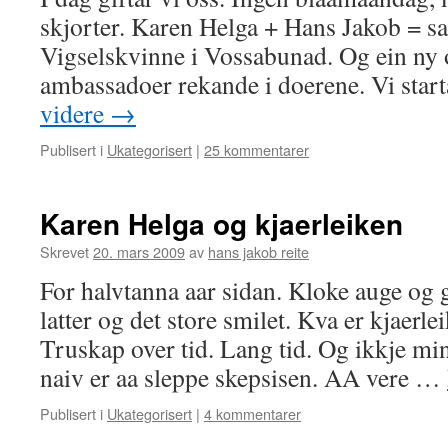
skjorter. Karen Helga + Hans Jakob = s
Vigselskvinne i Vossabunad. Og ein ny o
ambassadoer rekande i doerene. Vi star
videre
→
Publisert i
Ukategorisert
|
25 kommentarer
Karen Helga og kjaerleiken
Skrevet
20. mars 2009
av
hans jakob reite
For halvtanna aar sidan. Kloke auge og 
latter og det store smilet. Kva er kjaerle
Truskap over tid. Lang tid. Og ikkje min
naiv er aa sleppe skepsisen. AA vere …
Publisert i
Ukategorisert
|
4 kommentarer