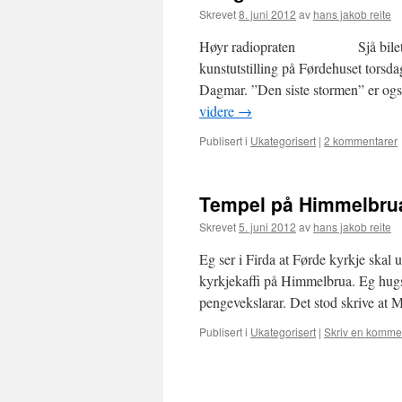
Skrevet
8. juni 2012
av
hans jakob reite
Høyr radiopraten Sjå biletseri
kunstutstilling på Førdehuset torsda
Dagmar. ”Den siste stormen” er også
videre
→
Publisert i
Ukategorisert
|
2 kommentarer
Tempel på Himmelbru
Skrevet
5. juni 2012
av
hans jakob reite
Eg ser i Firda at Førde kyrkje skal 
kyrkjekaffi på Himmelbrua. Eg hugsa
pengevekslarar. Det stod skrive at
Publisert i
Ukategorisert
|
Skriv en komme