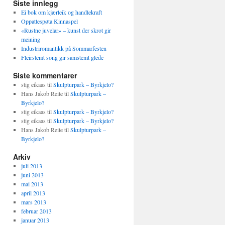
Siste innlegg
Ei bok om kjærleik og handlekraft
Oppattespøta Kinnaspel
«Rustne juvelar» – kunst der skrot gir
meining
Industriromantikk på Sommarfesten
Fleirstemt song gir samstemt glede
Siste kommentarer
stig eikaas
til
Skulpturpark – Byrkjelo?
Hans Jakob Reite
til
Skulpturpark –
Byrkjelo?
stig eikaas
til
Skulpturpark – Byrkjelo?
stig eikaas
til
Skulpturpark – Byrkjelo?
Hans Jakob Reite
til
Skulpturpark –
Byrkjelo?
Arkiv
juli 2013
juni 2013
mai 2013
april 2013
mars 2013
februar 2013
januar 2013