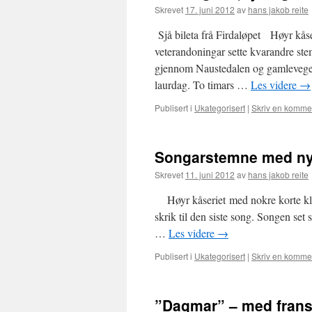
Skrevet
17. juni 2012
av
hans jakob reite
Sjå bileta frå Firdaløpet Høyr kåser
veterandoningar sette kvarandre ste
gjennom Naustedalen og gamlevegen 
laurdag. To timars …
Les videre
→
Publisert i
Ukategorisert
|
Skriv en komme
Songarstemne med ny
Skrevet
11. juni 2012
av
hans jakob reite
Høyr kåseriet med nokre korte klip
skrik til den siste song. Songen set 
…
Les videre
→
Publisert i
Ukategorisert
|
Skriv en komme
”Dagmar” – med frans