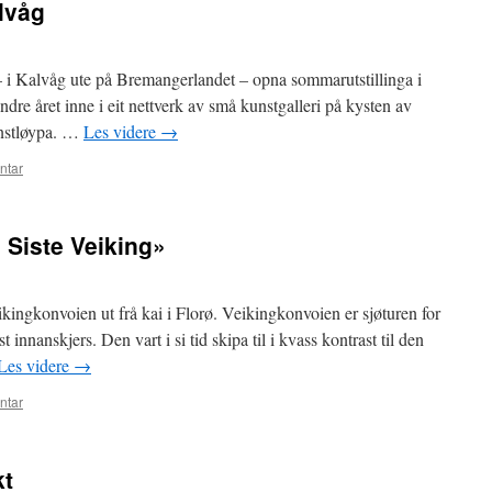
lvåg
i Kalvåg ute på Bremangerlandet – opna sommarutstillinga i
 andre året inne i eit nettverk av små kunstgalleri på kysten av
nstløypa. …
Les videre
→
ntar
 Siste Veiking»
kingkonvoien ut frå kai i Florø. Veikingkonvoien er sjøturen for
innanskjers. Den vart i si tid skipa til i kvass kontrast til den
Les videre
→
ntar
kt