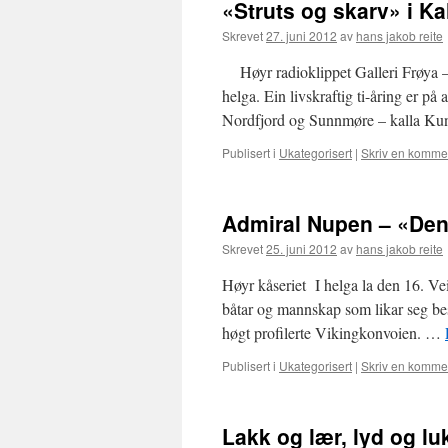
«Struts og skarv» i Ka
Skrevet
27. juni 2012
av
hans jakob reite
Høyr radioklippet Galleri Frøya – 
helga. Ein livskraftig ti-åring er på
Nordfjord og Sunnmøre – kalla Ku
Publisert i
Ukategorisert
|
Skriv en komme
Admiral Nupen – «Den
Skrevet
25. juni 2012
av
hans jakob reite
Høyr kåseriet I helga la den 16. Vei
båtar og mannskap som likar seg best 
høgt profilerte Vikingkonvoien. …
Publisert i
Ukategorisert
|
Skriv en komme
Lakk og lær, lyd og lu