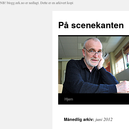
NB! blogg.nrk.no er nedlagt. Dette er en arkivert kopi
På scenekanten
Hjem
Hopp
til
juni 2012
Månedlig arkiv:
innhold