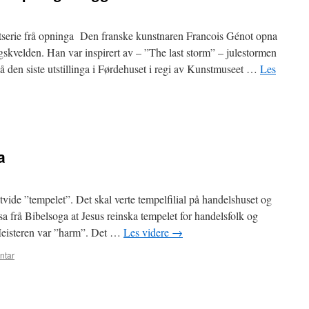
e frå opninga Den franske kunstnaren Francois Génot opna
gskvelden. Han var inspirert av – ”The last storm” – julestormen
 den siste utstillinga i Førdehuset i regi av Kunstmuseet …
Les
a
utvide ”tempelet”. Det skal verte tempelfilial på handelshuset og
 frå Bibelsoga at Jesus reinska tempelet for handelsfolk og
 Meisteren var ”harm”. Det …
Les videre
→
ntar