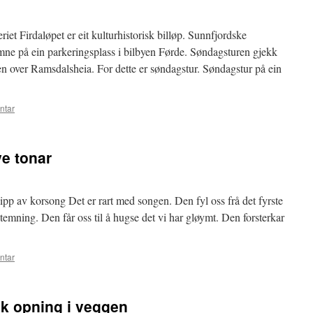
iet Firdaløpet er eit kulturhistorisk billøp. Sunnfjordske
mne på ein parkeringsplass i bilbyen Førde. Søndagsturen gjekk
over Ramsdalsheia. For dette er søndagstur. Søndagstur på ein
ntar
e tonar
p av korsong Det er rart med songen. Den fyl oss frå det fyrste
stemning. Den får oss til å hugse det vi har gløymt. Den forsterkar
ntar
k opning i veggen