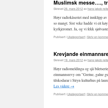
Muslimsk messe…., tr
Skrevet
26. mars 2012
av
hans jakob reit
Høyr radiokåseriet med innklipp a
so mangt. Sist veke hadde vi eit køy
kyrkjeromet. Ja, og vi fekk sjølva
Publisert i
Ukategorisert
|
Skriv en komme
Krevjande einmannsr
Skrevet
19. mars 2012
av
hans jakob reit
Høyr radiomeldinga og sjå biletser
einmannsrevy om ”Gretne, galne gu
tilskodarar i Stryn kulturhus på la
Les videre
→
Publisert i
Ukategorisert
|
Skriv en komme