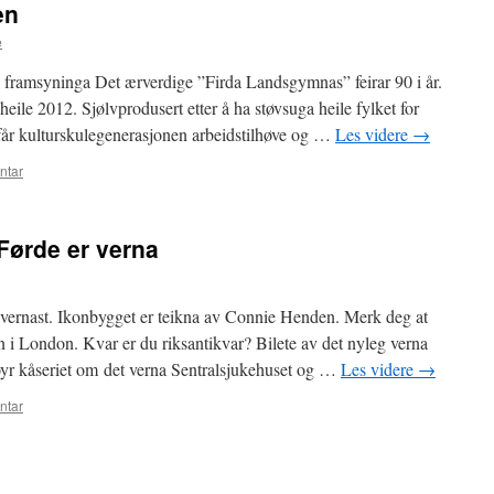
en
e
å framsyninga Det ærverdige ”Firda Landsgymnas” feirar 90 i år.
heile 2012. Sjølvprodusert etter å ha støvsuga heile fylket for
 får kulturskulegenerasjonen arbeidstilhøve og …
Les videre
→
ntar
i Førde er verna
 vernast. Ikonbygget er teikna av Connie Henden. Merk deg at
n i London. Kvar er du riksantikvar? Bilete av det nyleg verna
øyr kåseriet om det verna Sentralsjukehuset og …
Les videre
→
ntar