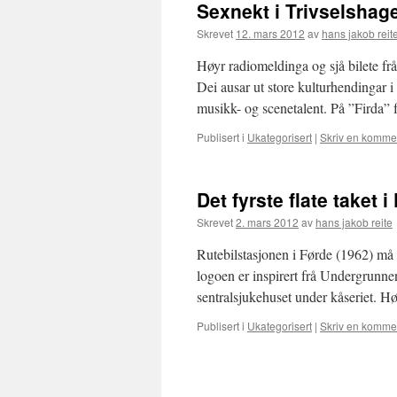
Sexnekt i Trivselshag
Skrevet
12. mars 2012
av
hans jakob reit
Høyr radiomeldinga og sjå bilete fr
Dei ausar ut store kulturhendingar i 
musikk- og scenetalent. På ”Firda”
Publisert i
Ukategorisert
|
Skriv en komme
Det fyrste flate taket 
Skrevet
2. mars 2012
av
hans jakob reite
Rutebilstasjonen i Førde (1962) må
logoen er inspirert frå Undergrunne
sentralsjukehuset under kåseriet. H
Publisert i
Ukategorisert
|
Skriv en komme