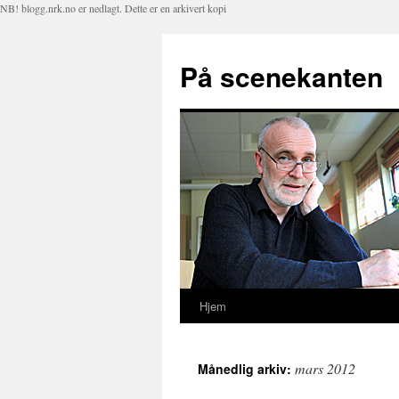
NB! blogg.nrk.no er nedlagt. Dette er en arkivert kopi
På scenekanten
Hjem
Hopp
til
mars 2012
Månedlig arkiv:
innhold