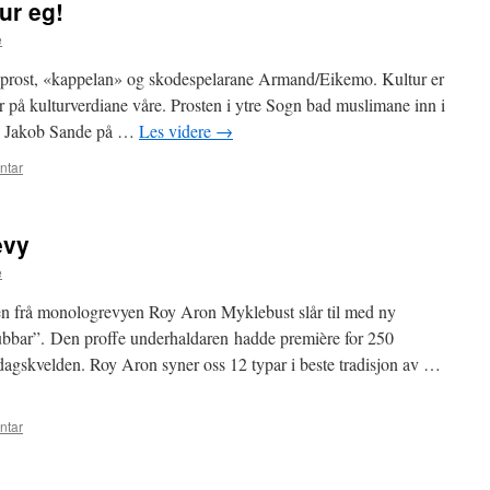
ur eg!
e
v prost, «kappelan» og skodespelarane Armand/Eikemo. Kultur er
r på kulturverdiane våre. Prosten i ytre Sogn bad muslimane inn i
ste Jakob Sande på …
Les videre
→
ntar
evy
e
ien frå monologrevyen Roy Aron Myklebust slår til med ny
bbar”. Den proffe underhaldaren hadde première for 250
urdagskvelden. Roy Aron syner oss 12 typar i beste tradisjon av …
ntar