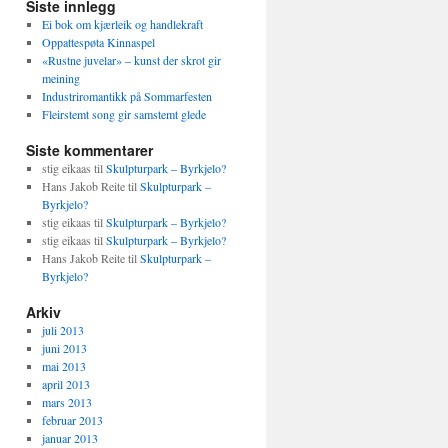
Siste innlegg
Ei bok om kjærleik og handlekraft
Oppattespøta Kinnaspel
«Rustne juvelar» – kunst der skrot gir
meining
Industriromantikk på Sommarfesten
Fleirstemt song gir samstemt glede
Siste kommentarer
stig eikaas
til
Skulpturpark – Byrkjelo?
Hans Jakob Reite
til
Skulpturpark –
Byrkjelo?
stig eikaas
til
Skulpturpark – Byrkjelo?
stig eikaas
til
Skulpturpark – Byrkjelo?
Hans Jakob Reite
til
Skulpturpark –
Byrkjelo?
Arkiv
juli 2013
juni 2013
mai 2013
april 2013
mars 2013
februar 2013
januar 2013