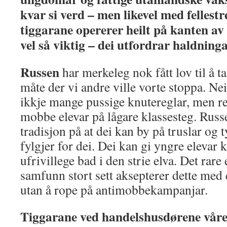
kvar si verd – men likevel med fellest
tiggarane opererer heilt på kanten av 
vel så viktig – dei utfordrar haldning
Russen
har merkeleg nok fått lov til å ta 
måte der vi andre ville vorte stoppa. Ne
ikkje mange pussige knutereglar, men ret
mobbe elevar på lågare klassesteg. Russe
tradisjon på at dei kan by på truslar og t
fylgjer for dei. Dei kan gi yngre elevar k
ufrivillege bad i den strie elva. Det rare 
samfunn stort sett aksepterer dette med
utan å rope på antimobbekampanjar.
Tiggarane ved handelshusdørene vår