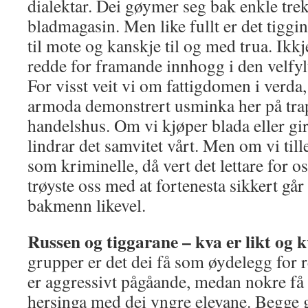
dialektar. Dei gøymer seg bak enkle trek
bladmagasin. Men like fullt er det tiggin
til mote og kanskje til og med trua. Ikkj
redde for framande innhogg i den velfy
For visst veit vi om fattigdomen i verda,
armoda demonstrert usminka her på trapp
handelshus. Om vi kjøper blada eller gir
lindrar det samvitet vårt. Men om vi til
som kriminelle, då vert det lettare for os
trøyste oss med at fortenesta sikkert går
bakmenn likevel.
Russen og tiggarane – kva er likt og k
grupper er det dei få som øydelegg for r
er aggressivt pågåande, medan nokre få 
hersinga med dei yngre elevane. Begge 