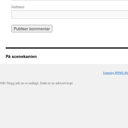
Nettsted
På scenekanten
Featuring WPMU Blo
NB! blogg.nrk.no er nedlagt. Dette er en arkivert kopi