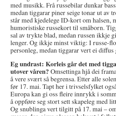
med musikk. Frå russebilar dunkar bass
medan tiggarar piner seige tonar ut av tr
står med kjedelege ID-kort om halsen, 
humoristiske russekort til småborn. Ti
sal av trykte blad, medan russen ikkje g
lenger. Og ikkje minst viktig: I russe-fl
personleg, medan tiggarar vert ei diffus
Eg undrast: Korleis går det med tigg
utover våren?
Omsettinga hjå dei framan
å vere svært så begrensa. Etter alle sole
før 17. mai. Tapt her i trivselsfylket o
Europa kan gi oss fleire innrykk i somm
å oppføre seg stort sett skapeleg med li
Og snublinga vert tilgitt på 17. mai – om