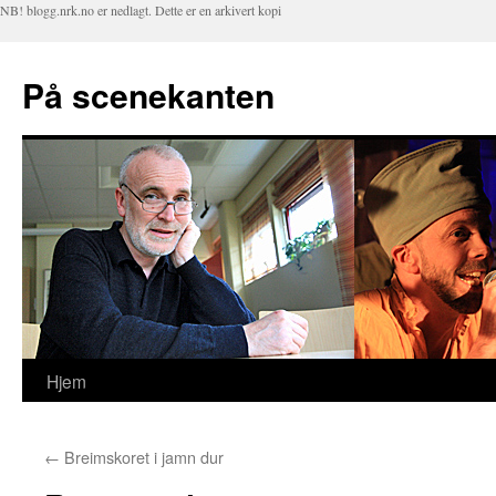
NB! blogg.nrk.no er nedlagt. Dette er en arkivert kopi
På scenekanten
Hjem
Hopp
til
←
Breimskoret i jamn dur
innhold