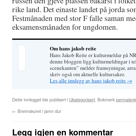
russen den gjeve plassen bakarst i folketo
rike land. Det einaste landet på jorda som
Festmånaden med stor F falle saman med
eksamensmånaden for ungdomen.
Om hans jakob reite
Hans Jakob Reite er kulturmeldar på N
denne bloggen ligg kulturmeldingar i tek
scenekanten” melder framsyningar, arr
skriv også om aktuelle kultursaker.
Les alle innlegg av hans jakob reite
→
Dette innlegget ble publisert i
Ukategorisert
. Bokmerk
permalen
←
Breimskoret i jamn dur
Legg igjen en kommentar