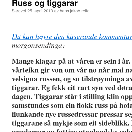
Russ og tiggarar
Skrevet
25. april 2013
av
hans jakob reite
Du kan høyre den kåserande kommenta
morgonsendinga)
Mange klagar på at våren er sein i år.
vårteikn gir von om vår no når mai n
velsigna russen, og so tilstrøyminga 
tiggarar. Eg fekk eit rart syn ved døra
dagen. Tiggarar står i stilling klin op
samstundes som ein flokk russ på hoi
flunkande nye russedressar pressar se
tiggarane så mykje som eit sideblikk. 
ungdomar og fattige utanlandske vaks