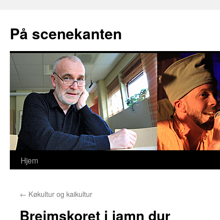
På scenekanten
Hjem
Hopp
til
←
Køkultur og kaikultur
innhold
Breimskoret i jamn dur