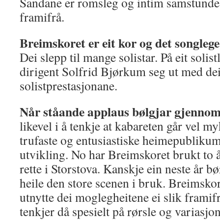
Sandane er romsleg og intim samstundes
framifrå.
Breimskoret er eit kor og det songleg
Dei slepp til mange solistar. På eit solis
dirigent Solfrid Bjørkum seg ut med dei
solistprestasjonane.
Når ståande applaus bølgjar gjennom
likevel i å tenkje at kabareten går vel m
trufaste og entusiastiske heimepublikum
utvikling. No har Breimskoret brukt to år
rette i Storstova. Kanskje ein neste år bø
heile den store scenen i bruk. Breimskore
utnytte dei moglegheitene ei slik framif
tenkjer då spesielt på rørsle og variasjon.