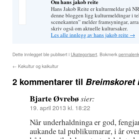
Om hans jakob reite
Hans Jakob Reite er kulturmeldar på N
denne bloggen ligg kulturmeldingar i tek
scenekanten” melder framsyningar, arr
skriv også om aktuelle kultursaker.
Les alle innlegg av hans jakob reite
→
Dette innlegget ble publisert i
Ukategorisert
. Bokmerk
permalen
←
Køkultur og kaikultur
2 kommentarer til
Breimskoret 
Bjarte Øvrebø
sier:
19. april 2013 kl. 18:22
Når underhaldninga er god, fengjan
aukande tal publikumarar, i år ove