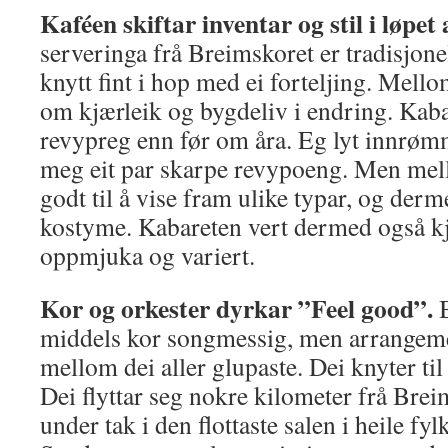
Kaféen skiftar inventar og stil i løpe
serveringa frå Breimskoret er tradisjone
knytt fint i hop med ei forteljing. Mello
om kjærleik og bygdeliv i endring. Kaba
revypreg enn før om åra. Eg lyt innrøm
meg eit par skarpe revypoeng. Men mel
godt til å vise fram ulike typar, og der
kostyme. Kabareten vert dermed også kj
oppmjuka og variert.
Kor og orkester dyrkar ”Feel good”.
B
middels kor songmessig, men arrangeme
mellom dei aller glupaste. Dei knyter til 
Dei flyttar seg nokre kilometer frå Brei
under tak i den flottaste salen i heile fy