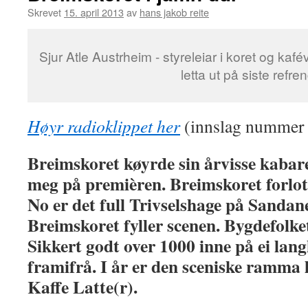
Skrevet
15. april 2013
av
hans jakob reite
Sjur Atle Austrheim - styreleiar i koret og kaf
letta ut på siste refre
Høyr radioklippet her
(innslag nummer 
Breimskoret køyrde sin årvisse kabare
meg på premièren. Breimskoret forlot 
No er det full Trivselshage på Sandane
Breimskoret fyller scenen. Bygdefolket 
Sikkert godt over 1000 inne på ei lang
framifrå. I år er den sceniske ramma 
Kaffe Latte(r).