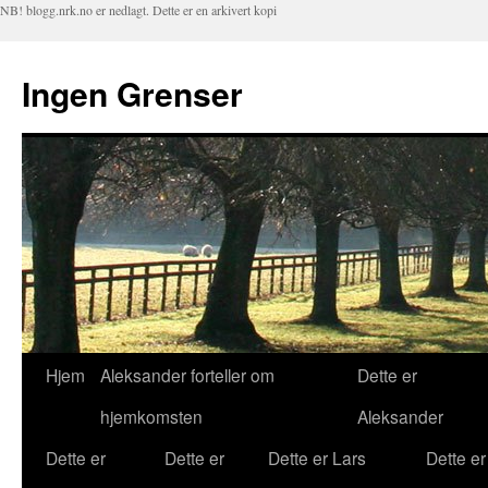
NB! blogg.nrk.no er nedlagt. Dette er en arkivert kopi
Ingen Grenser
Hjem
Aleksander forteller om
Dette er
Hopp
hjemkomsten
Aleksander
til
Dette er
Dette er
Dette er Lars
Dette er
innhold