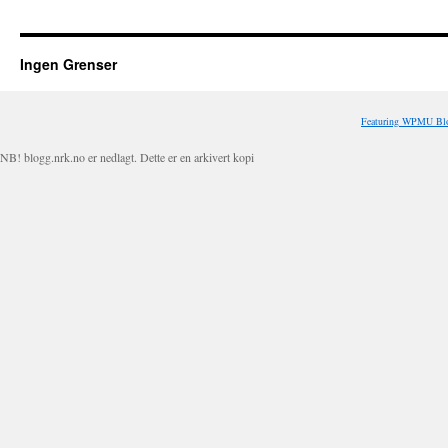
Ingen Grenser
Featuring WPMU Blo
NB! blogg.nrk.no er nedlagt. Dette er en arkivert kopi