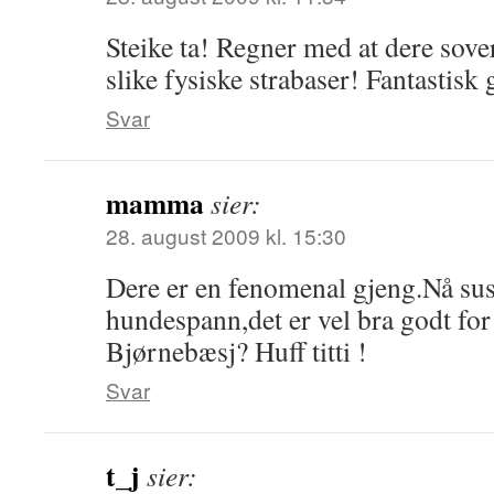
Steike ta! Regner med at dere sove
slike fysiske strabaser! Fantastisk
Svar
mamma
sier:
28. august 2009 kl. 15:30
Dere er en fenomenal gjeng.Nå suse
hundespann,det er vel bra godt for
Bjørnebæsj? Huff titti !
Svar
t_j
sier: