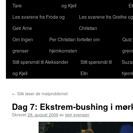
Tare
og Kjell
El
Les svarene fra Frode og
Les svarene fra Grethe og
Geir Arne
Christian
Om Ingen
Per Christian forteller om
Quiz
grenser
hjemkomsten
gren
Still spørsmål til Aleksander
Still spørsmål til
Suzan
og Kjell
Elin
hjem
←
Slik løser de matproblemet
Dag 7: Ekstrem-bushing i mør
Skrevet
28. august 2009
av
geir evensen