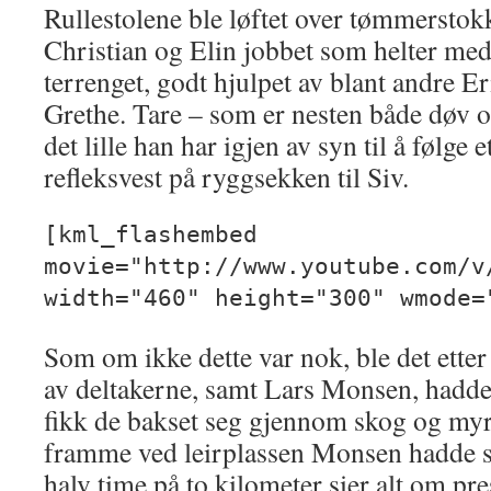
Rullestolene ble løftet over tømmerstokk
Christian og Elin jobbet som helter me
terrenget, godt hjulpet av blant andre Er
Grethe. Tare – som er nesten både døv 
det lille han har igjen av syn til å følge 
refleksvest på ryggsekken til Siv.
[kml_flashembed
movie="http://www.youtube.com/v
width="460" height="300" wmode=
Som om ikke dette var nok, ble det ette
av deltakerne, samt Lars Monsen, hadd
fikk de bakset seg gjennom skog og myr 
framme ved leirplassen Monsen hadde set
halv time på to kilometer sier alt om pre