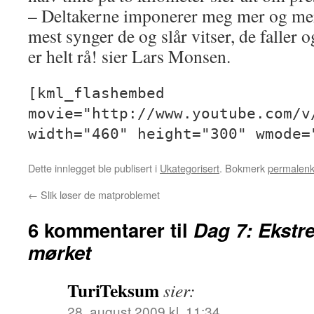
– Deltakerne imponerer meg mer og mer
mest synger de og slår vitser, de faller o
er helt rå! sier Lars Monsen.
[kml_flashembed
movie="http://www.youtube.com/v
width="460" height="300" wmode=
Dette innlegget ble publisert i
Ukategorisert
. Bokmerk
permalen
←
Slik løser de matproblemet
6 kommentarer til
Dag 7: Ekstr
mørket
TuriTeksum
sier:
28. august 2009 kl. 11:34