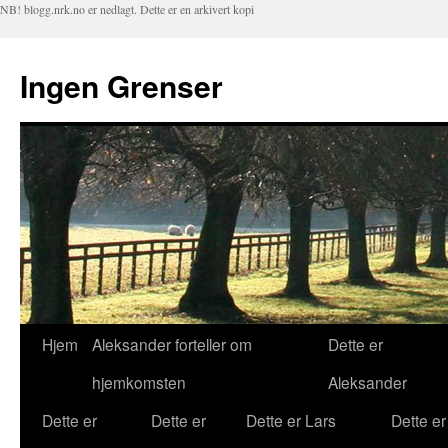
NB! blogg.nrk.no er nedlagt. Dette er en arkivert kopi
Ingen Grenser
Hjem
Aleksander forteller om
Dette er
Hopp
hjemkomsten
Aleksander
til
Dette er
Dette er
Dette er Lars
Dette er
innhold