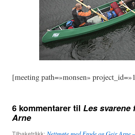
[meeting path=»monsen» project_id=»1
6 kommentarer til
Les svarene 
Arne
Tilbaketråkk:
Nettmøte med Frode og Geir Arne –