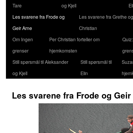
Tare
og Kjell
El
Les svarene fra Frode og
Les svarene fra Grethe og
Geir Arne
Christian
Om Ingen
Per Christian forteller om
Quiz
grenser
hjemkomsten
gren
Still spørsmål til Aleksander
Still spørsmål til
Suzan
og Kjell
Elin
hjem
Les svarene fra Frode og Geir