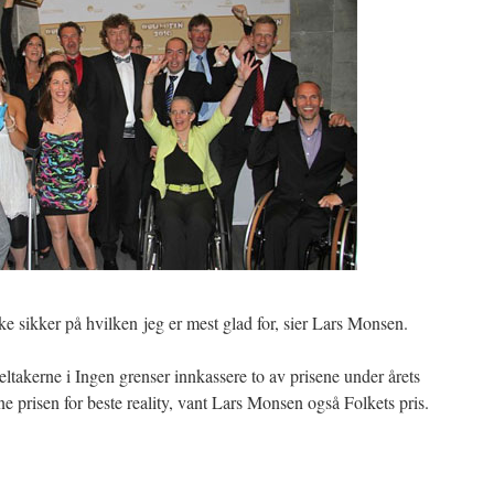
kke sikker på hvilken jeg er mest glad for, sier Lars Monsen.
takerne i Ingen grenser innkassere to av prisene under årets
inne prisen for beste reality, vant Lars Monsen også Folkets pris.