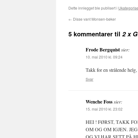
Dette innlegget ble publisert i
Ukategorise
←
Disse vant Monsen-bøker
5 kommentarer til
2 x G
Frode Bergquist
sier:
10. mai 2010 kl. 09:24
Takk for en strålende helg
Svar
Wenche Foss
sier:
15. mai 2010 kl. 23:02
HEI ! FØRST, TAKK F
OM OG OM IGJEN. JE
OG VI HAR SETT PÅ H