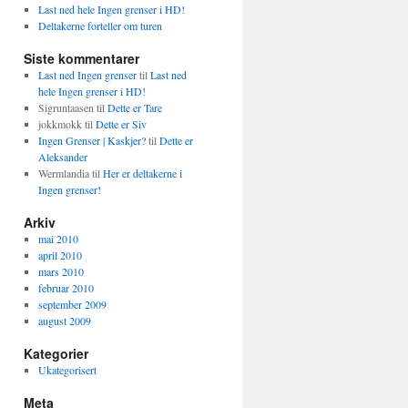
Last ned hele Ingen grenser i HD!
Deltakerne forteller om turen
Siste kommentarer
Last ned Ingen grenser
til
Last ned
hele Ingen grenser i HD!
Sigruntaasen
til
Dette er Tare
jokkmokk
til
Dette er Siv
Ingen Grenser | Kaskjer?
til
Dette er
Aleksander
Wermlandia
til
Her er deltakerne i
Ingen grenser!
Arkiv
mai 2010
april 2010
mars 2010
februar 2010
september 2009
august 2009
Kategorier
Ukategorisert
Meta