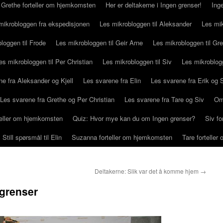
Grethe forteller om hjemkomsten
Her er deltakerne i Ingen grenser!
Ing
mikrobloggen fra ekspedisjonen
Les mikrobloggen til Aleksander
Les mik
loggen til Frode
Les mikrobloggen til Geir Arne
Les mikrobloggen til Gr
es mikrobloggen til Per Christian
Les mikrobloggen til Siv
Les mikroblog
e fra Aleksander og Kjell
Les svarene fra Elin
Les svarene fra Erik og
Les svarene fra Grethe og Per Christian
Les svarene fra Tare og Siv
Om
rteller om hjemkomsten
Quiz: Hvor mye kan du om Ingen grenser?
Siv f
Still spørsmål til Elin
Suzanna forteller om hjemkomsten
Tare fortelle
Deltakerne: Slik var det å komme hjem
→
 grenser