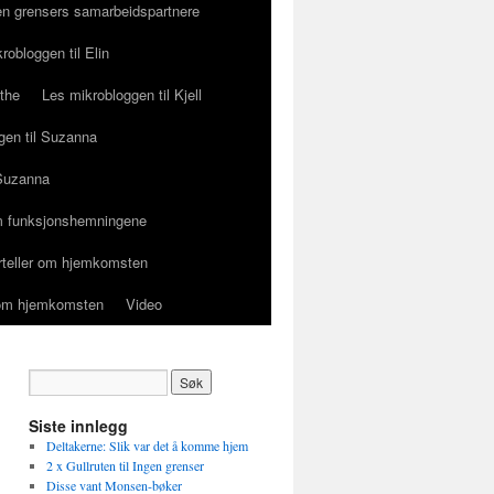
en grensers samarbeidspartnere
robloggen til Elin
ethe
Les mikrobloggen til Kjell
gen til Suzanna
 Suzanna
 funksjonshemningene
orteller om hjemkomsten
r om hjemkomsten
Video
Siste innlegg
Deltakerne: Slik var det å komme hjem
2 x Gullruten til Ingen grenser
Disse vant Monsen-bøker