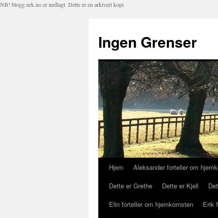
NB! blogg.nrk.no er nedlagt. Dette er en arkivert kopi
Ingen Grenser
Hjem
Aleksander forteller om hjem
Hopp
Dette er Grethe
Dette er Kjell
Det
til
Elin forteller om hjemkomsten
Erik 
innhold