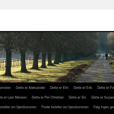
komsten
Dette er Aleksander
Dette er Elin
Dette er Erik
Dette er Fr
te er Lars Monsen
Dette er Per Christian
Dette er Siv
Dette er Suzan
forteller om hjemkomsten
Frode forteller om hjemkomsten
Følg Ingen gr