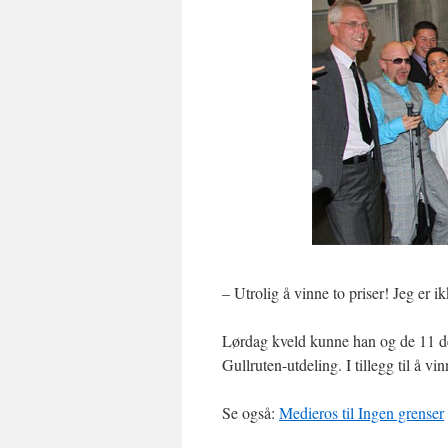
– Utrolig å vinne to priser! Jeg er i
Lørdag kveld kunne han og de 11 del
Gullruten-utdeling. I tillegg til å v
Se også:
Medieros til Ingen grenser