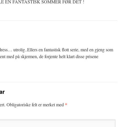
E EN FANTASTISK SOMMER FØR DET !
ss… utrolig..Ellers en fantastisk flott serie, med en gjeng som
jent med på skjermen, de forjente helt klart disse prisene
ar
*
ert.
Obligatoriske felt er merket med