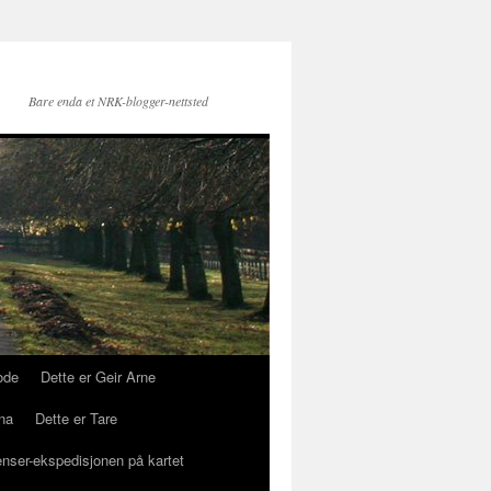
Bare enda et NRK-blogger-nettsted
ode
Dette er Geir Arne
na
Dette er Tare
enser-ekspedisjonen på kartet