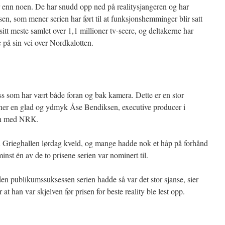
r enn noen. De har snudd opp ned på realitysjangeren og har
onsen, som mener serien har ført til at funksjonshemminger blir satt
itt meste samlet over 1,1 millioner tv-seere, og deltakerne har
e på sin vei over Nordkalotten.
 oss som har vært både foran og bak kamera. Dette er en stor
ener en glad og ydmyk Åse Bendiksen, executive producer i
men med NRK.
e i Grieghallen lørdag kveld, og mange hadde nok et håp på forhånd
inst én av de to prisene serien var nominert til.
 den publikumssuksessen serien hadde så var det stor sjanse, sier
at han var skjelven før prisen for beste reality ble lest opp.