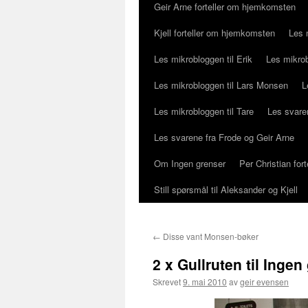
Geir Arne forteller om hjemkomsten
Kjell forteller om hjemkomsten
Les 
Les mikrobloggen til Erik
Les mikrob
Les mikrobloggen til Lars Monsen
L
Les mikrobloggen til Tare
Les svaren
Les svarene fra Frode og Geir Arne
Om Ingen grenser
Per Christian fo
Still spørsmål til Aleksander og Kjell
←
Disse vant Monsen-bøker
2 x Gullruten til Ingen
Skrevet
9. mai 2010
av
geir evensen