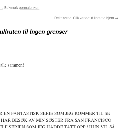
rt
. Bokmerk
permalenken
.
Deltakerne: Slik var det å komme hjem
→
ullruten til Ingen grenser
, alle sammen!
OR EN FANTASTISK SERIE SOM JEG KOMMER TIL SE
G HAR BESØK AV MIN SØSTER FRA SAN FRANCISCO
ELE SERIEN SOM JEG HADDE TATT OPP ! HUN VIL SÅ