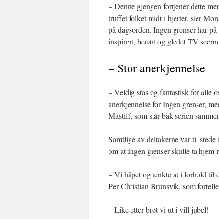
– Denne gjengen fortjener dette me
truffet folket midt i hjertet, sier M
på dagsorden. Ingen grenser har på s
inspirert, berørt og gledet TV-seern
– Stor anerkjennelse
– Veldig stas og fantastisk for alle
anerkjennelse for Ingen grenser, m
Mastiff, som står bak serien sam
Samtlige av deltakerne var til sted
om at Ingen grenser skulle ta hjem m
– Vi håpet og tenkte at i forhold til
Per Christian Brunsvik, som forteller 
– Like etter brøt vi ut i vill jubel!