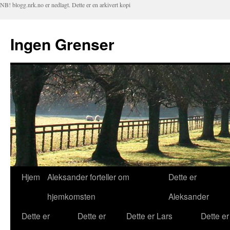
NB! blogg.nrk.no er nedlagt. Dette er en arkivert kopi
Ingen Grenser
Hjem
Aleksander forteller om
Dette er
Hopp
hjemkomsten
Aleksander
til
Dette er
Dette er
Dette er Lars
Dette er
innhold