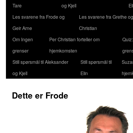
Tare
og Kjell
El
Les svarene fra Frode og
Les svarene fra Grethe og
Geir Arne
Christian
Om Ingen
Per Christian forteller om
Quiz
grenser
hjemkomsten
gren
Still spørsmål til Aleksander
Still spørsmål til
Suzan
og Kjell
Elin
hjem
Dette er Frode