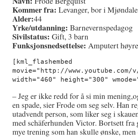
Navn:
Frode Bergquist
Kommer fra:
Levanger, bor i Mjøndal
Alder:
44
Yrke/utdanning:
Barnevernspedagog
Sivilstatus:
Gift, 3 barn
Funksjonsnedsettelse:
Amputert høyre
[kml_flashembed
movie="http://www.youtube.com/v
width="460" height="300" wmode=
– Jeg er ikke redd for å si min mening,o
en spade, sier Frode om seg selv. Han r
utadvendt person, som liker seg i skauen 
med schäferhunden Victor. Bortsett fra g
mye trening som han skulle ønske, men 