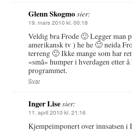
Glenn Skogmo
sier:
19. mars 2010 kl. 00:18
Veldig bra Frode 🙂 Legger man på
amerikansk tv ) he he 🙂 neida Fr
terreng 🙂 Ikke mange som har rett 
«små» humper i hverdagen etter å h
programmet.
Svar
Inger Lise
sier:
11. april 2010 kl. 21:16
Kjempeimponert over innsatsen i 