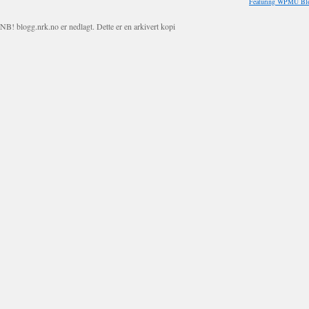
Featuring WPMU Blo
NB! blogg.nrk.no er nedlagt. Dette er en arkivert kopi