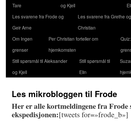
Tare
og Kjell
El
Les svarene fra Frode og
Les svarene fra Grethe og
Geir Arne
Christian
Om Ingen
Per Christian forteller om
Quiz
grenser
hjemkomsten
gren
Still spørsmål til Aleksander
Still spørsmål til
Suzan
og Kjell
Elin
hjem
Les mikrobloggen til Frode
Her er alle kortmeldingene fra Frode 
ekspedisjonen:
[tweets for=»frode_b»]