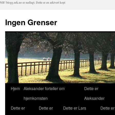
NB! blogg.nrk.no er nedlagt. Dette er en arkivert kopi
Ingen Grenser
Hjem
Aleksander forteller om
Dette er
Hopp
hjemkomsten
Aleksander
til
Dette er
Dette er
Dette er Lars
Dette er
innhold