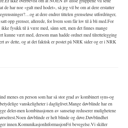
dre.Er ikke overbevist om at NOEN av disse gruppene vil sette
at de har noe «galt med hodet», så jeg vil be om at dere erstatter
egrensninger?…og at dere endrer tittelen grenseløse utfordringer,
 satt opp grenser, allerede, for hvem som får lov til å bli med.For
ikke fysikk til å være med, sånn sett, men det finnes mange
ert kunne vært med, dersom man hadde ordnet med tilrettelegging
sert av dette, og at det faktisk er postet på NRK sider og er i NRK
d menes en person som har så stor grad av kombinert syns-og
r betydelige vanskeligheter i dagliglivet.Mange døvblinde har en
 begge deler-men kombinasjonen av sansetap reduserer mulighetene
 hørselrest.Noen døvblinde er helt blinde og døve.Døvblindhet
nger innen.KomunikasjonInformasjonFri bevegelse.Vi skiller