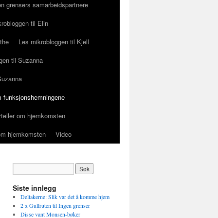
en grensers samarbeidspartnere
robloggen til Elin
ethe
Les mikrobloggen til Kjell
gen til Suzanna
 Suzanna
 funksjonshemningene
orteller om hjemkomsten
r om hjemkomsten
Video
Siste innlegg
Deltakerne: Slik var det å komme hjem
2 x Gullruten til Ingen grenser
Disse vant Monsen-bøker