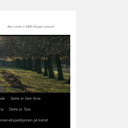
Bare enda et NRK-blogger-nettsted
ode
Dette er Geir Arne
na
Dette er Tare
enser-ekspedisjonen på kartet