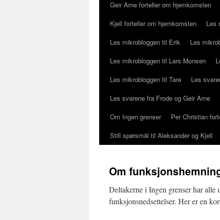
Geir Arne forteller om hjemkomsten
Kjell forteller om hjemkomsten
Les 
Les mikrobloggen til Erik
Les mikrob
Les mikrobloggen til Lars Monsen
L
Les mikrobloggen til Tare
Les svaren
Les svarene fra Frode og Geir Arne
Om Ingen grenser
Per Christian fo
Still spørsmål til Aleksander og Kjell
Om funksjonshemnin
Deltakerne i Ingen grenser har alle 
funksjonsnedsettelser. Her er en ko