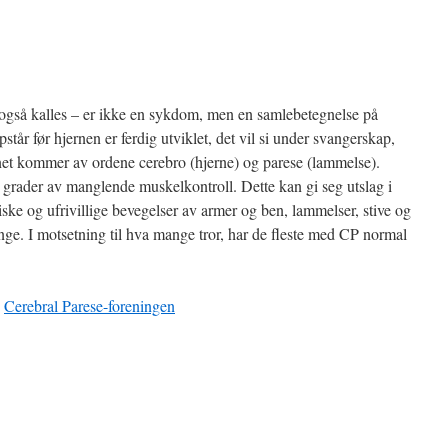
 også kalles – er ikke en sykdom, men en samlebetegnelse på
tår før hjernen er ferdig utviklet, det vil si under svangerskap,
avnet kommer av ordene cerebro (hjerne) og parese (lammelse).
e grader av manglende muskelkontroll. Dette kan gi seg utslag i
tiske og ufrivillige bevegelser av armer og ben, lammelser, stive og
ge. I motsetning til hva mange tror, har de fleste med CP normal
e
Cerebral Parese-foreningen