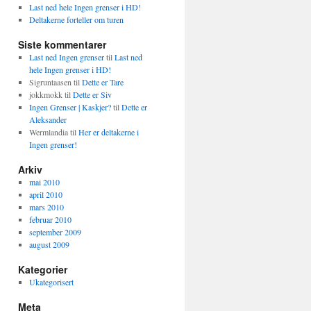
Last ned hele Ingen grenser i HD!
Deltakerne forteller om turen
Siste kommentarer
Last ned Ingen grenser
til
Last ned
hele Ingen grenser i HD!
Sigruntaasen
til
Dette er Tare
jokkmokk
til
Dette er Siv
Ingen Grenser | Kaskjer?
til
Dette er
Aleksander
Wermlandia
til
Her er deltakerne i
Ingen grenser!
Arkiv
mai 2010
april 2010
mars 2010
februar 2010
september 2009
august 2009
Kategorier
Ukategorisert
Meta