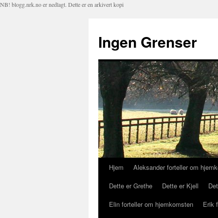
NB! blogg.nrk.no er nedlagt. Dette er en arkivert kopi
Ingen Grenser
Hjem
Aleksander forteller om hjem
Hopp
Dette er Grethe
Dette er Kjell
Det
til
Elin forteller om hjemkomsten
Erik 
innhold