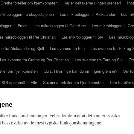
Grethe forteller om hjemkomsten
Her er deltakerne i Ingen grenser!
Ing
mikrobloggen fra ekspedisjonen
Les mikrobloggen til Aleksander
Les mik
loggen til Frode
Les mikrobloggen til Geir Arne
Les mikrobloggen til Gr
es mikrobloggen til Per Christian
Les mikrobloggen til Siv
Les mikroblog
e fra Aleksander og Kjell
Les svarene fra Elin
Les svarene fra Erik og
Les svarene fra Grethe og Per Christian
Les svarene fra Tare og Siv
Om
rteller om hjemkomsten
Quiz: Hvor mye kan du om Ingen grenser?
Siv f
Still spørsmål til Elin
Suzanna forteller om hjemkomsten
Tare fortelle
gene
ulike funksjonshemninger. Felles for dem er at det kun er fysiske
rt beskrivelse av de mest typiske funksjonshemningene.