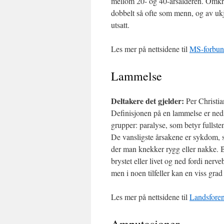
mellom 20- og 40-årsalderen. Omkr
dobbelt så ofte som menn, og av ukje
utsatt.
Les mer på nettsidene til
MS-forbun
Lammelse
Deltakere det gjelder:
Per Christi
Definisjonen på en lammelse er neds
grupper: paralyse, som betyr fullsten
De vansligste årsakene er sykdom, s
der man knekker rygg eller nakke. Br
brystet eller livet og ned fordi nerve
men i noen tilfeller kan en viss gr
Les mer på nettsidene til
Landsforen