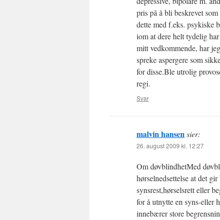
depressive, bipolare m. an
pris på å bli beskrevet som 
dette med f.eks. psykiske b
iom at dere helt tydelig har
mitt vedkommende, har jeg 
spreke aspergere som sikk
for disse.Ble utrolig provo
regi.
Svar
malvin hansen
sier:
26. august 2009 kl. 12:27
Om døvblindhetMed døvblin
hørselnedsettelse at det gi
synsrest,hørselsrett eller
for å utnytte en syns-eller
innebærer store begrensni