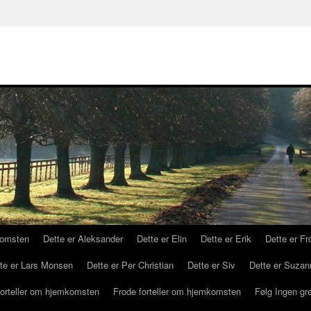
komsten
Dette er Aleksander
Dette er Elin
Dette er Erik
Dette er Fr
te er Lars Monsen
Dette er Per Christian
Dette er Siv
Dette er Suzan
forteller om hjemkomsten
Frode forteller om hjemkomsten
Følg Ingen gr