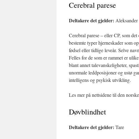
Cerebral parese
Deltakere det gjelder:
Aleksander
Cerebral parese – eller CP, som det
bestemte typer hjerneskader som opps
fødsel eller tidlige leveår. Selve n
Felles for de som er rammet er ulik
blant annet talevanskeligheter, spas
unormale leddposisjoner og ustø gan
intelligens og psykisk utvikling.
Les mer på nettsidene til den norsk
Døvblindhet
Deltakere det gjelder:
Tare