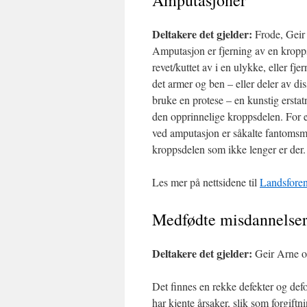
Amputasjoner
Deltakere det gjelder:
Frode, Geir 
Amputasjon er fjerning av en kropp
revet/kuttet av i en ulykke, eller fje
det armer og ben – eller deler av d
bruke en protese – en kunstig ersta
den opprinnelige kroppsdelen. For 
ved amputasjon er såkalte fantomsme
kroppsdelen som ikke lenger er der.
Les mer på nettsidene til
Landsforen
Medfødte misdannelse
Deltakere det gjelder:
Geir Arne o
Det finnes en rekke defekter og def
har kjente årsaker, slik som forgiftn