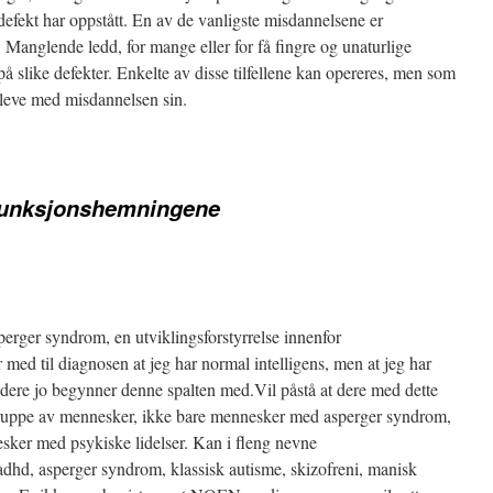
defekt har oppstått. En av de vanligste misdannelsene er
r. Manglende ledd, for mange eller for få fingre og unaturlige
 slike defekter. Enkelte av disse tilfellene kan opereres, men som
å leve med misdannelsen sin.
unksjonshemningene
erger syndrom, en utviklingsforstyrrelse innenfor
 med til diagnosen at jeg har normal intelligens, men at jeg har
ere jo begynner denne spalten med.Vil påstå at dere med dette
gruppe av mennesker, ikke bare mennesker med asperger syndrom,
sker med psykiske lidelser. Kan i fleng nevne
hd, asperger syndrom, klassisk autisme, skizofreni, manisk