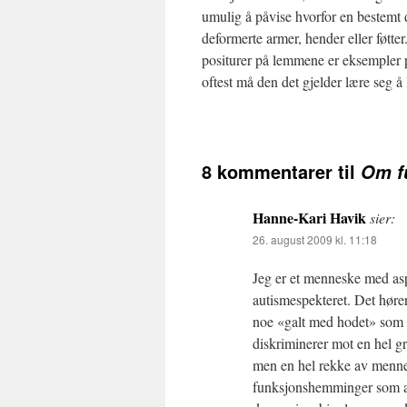
umulig å påvise hvorfor en bestemt 
deformerte armer, hender eller føtte
positurer på lemmene er eksempler på
oftest må den det gjelder lære seg 
8 kommentarer til
Om f
Hanne-Kari Havik
sier:
26. august 2009 kl. 11:18
Jeg er et menneske med asp
autismespekteret. Det hører
noe «galt med hodet» som d
diskriminerer mot en hel 
men en hel rekke av menne
funksjonshemminger som ad