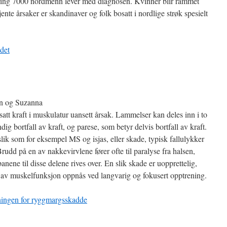
ing 7000 nordmenn lever med diagnosen. Kvinner blir rammet
nte årsaker er skandinaver og folk bosatt i nordlige strøk spesielt
det
an og Suzanna
att kraft i muskulatur uansett årsak. Lammelser kan deles inn i to
dig bortfall av kraft, og parese, som betyr delvis bortfall av kraft.
lik som for eksempel MS og isjas, eller skade, typisk fallulykker
udd på en av nakkevirvlene fører ofte til paralyse fra halsen,
banene til disse delene rives over. En slik skade er uopprettelig,
ad av muskelfunksjon oppnås ved langvarig og fokusert opptrening.
ingen for ryggmargsskadde