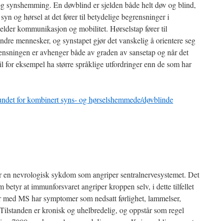
og synshemming. En døvblind er sjelden både helt døv og blind,
syn og hørsel at det fører til betydelige begrensninger i
gjelder kommunikasjon og mobilitet. Hørselstap fører til
dre mennesker, og synstapet gjør det vanskelig å orientere seg
rensningen er avhenger både av graden av sansetap og når det
il for eksempel ha større språklige utfordringer enn de som har
ndet for kombinert syns- og hørselshemmede/døvblinde
er en nevrologisk sykdom som angriper sentralnervesystemet. Det
etyr at immunforsvaret angriper kroppen selv, i dette tilfellet
r med MS har symptomer som nedsatt førlighet, lammelser,
Tilstanden er kronisk og uhelbredelig, og oppstår som regel