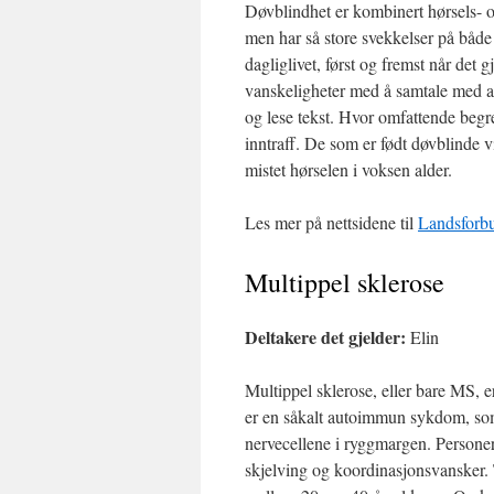
Døvblindhet er kombinert hørsels- 
men har så store svekkelser på både 
dagliglivet, først og fremst når det 
vanskeligheter med å samtale med an
og lese tekst. Hvor omfattende beg
inntraff. De som er født døvblinde v
mistet hørselen i voksen alder.
Les mer på nettsidene til
Landsforbu
Multippel sklerose
Deltakere det gjelder:
Elin
Multippel sklerose, eller bare MS, 
er en såkalt autoimmun sykdom, som b
nervecellene i ryggmargen. Persone
skjelving og koordinasjonsvansker. 