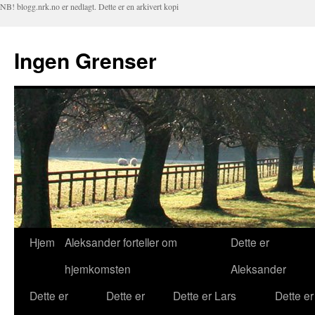
NB! blogg.nrk.no er nedlagt. Dette er en arkivert kopi
Ingen Grenser
Hjem
Aleksander forteller om
Dette er
Hopp
hjemkomsten
Aleksander
til
Dette er
Dette er
Dette er Lars
Dette er
innhold