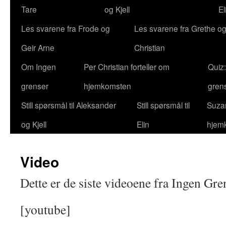
Tare
og Kjell
El
Les svarene fra Frode og
Les svarene fra Grethe og
Geir Arne
Christian
Om Ingen
Per Christian forteller om
Quiz
grenser
hjemkomsten
gren
Still spørsmål til Aleksander
Still spørsmål til
Suzan
og Kjell
Elin
hjem
Video
Dette er de siste videoene fra Ingen Gre
[youtube]