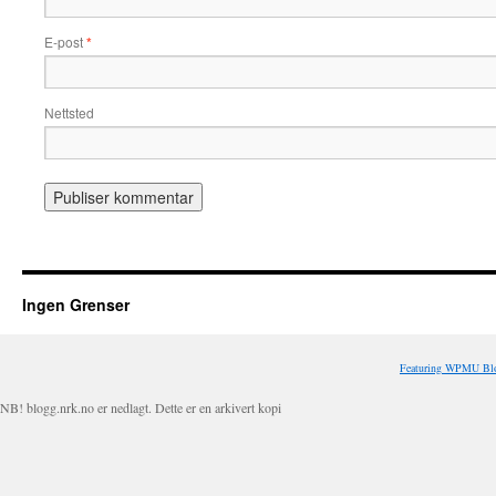
E-post
*
Nettsted
Ingen Grenser
Featuring WPMU Blo
NB! blogg.nrk.no er nedlagt. Dette er en arkivert kopi