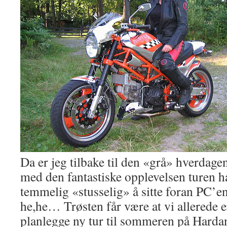
Da er jeg tilbake til den «grå» hverdag
med den fantastiske opplevelsen turen ha
temmelig «stusselig» å sitte foran PC’en
he,he… Trøsten får være at vi allerede 
planlegge ny tur til sommeren på Hard