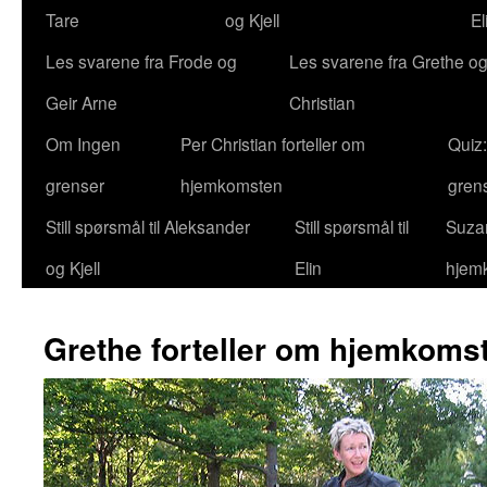
Tare
og Kjell
El
Les svarene fra Frode og
Les svarene fra Grethe og
Geir Arne
Christian
Om Ingen
Per Christian forteller om
Quiz
grenser
hjemkomsten
gren
Still spørsmål til Aleksander
Still spørsmål til
Suzan
og Kjell
Elin
hjem
Grethe forteller om hjemkoms