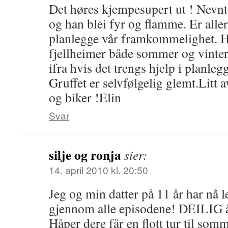
Det høres kjempesupert ut ! Nevn
og han blei fyr og flamme. Er alle
planlegge vår framkommelighet. Ha
fjellheimer både sommer og vinter,
ifra hvis det trengs hjelp i planle
Gruffet er selvfølgelig glemt.Litt 
og biker !Elin
Svar
silje og ronja
sier:
14. april 2010 kl. 20:50
Jeg og min datter på 11 år har nå l
gjennom alle episodene! DEILIG å s
Håper dere får en flott tur til so