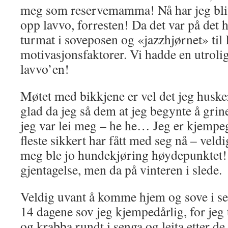
meg som reservemamma! Nå har jeg blitt
opp lavvo, forresten! Da det var på det 
turmat i soveposen og «jazzhjørnet» til 
motivasjonsfaktorer. Vi hadde en utroli
lavvo’en!
Møtet med bikkjene er vel det jeg husker 
glad da jeg så dem at jeg begynte å grine
jeg var lei meg – he he… Jeg er kjempeg
fleste sikkert har fått med seg nå – veldi
meg ble jo hundekjøring høydepunktet! D
gjentagelse, men da på vinteren i slede.
Veldig uvant å komme hjem og sove i sen
14 dagene sov jeg kjempedårlig, for jeg t
og krabba rundt i senga og leita etter d