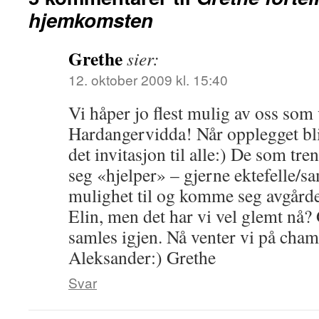
hjemkomsten
Grethe
sier:
12. oktober 2009 kl. 15:40
Vi håper jo flest mulig av oss som 
Hardangervidda! Når opplegget bl
det invitasjon til alle:) De som tre
seg «hjelper» – gjerne ektefelle/s
mulighet til og komme seg avgårde:
Elin, men det har vi vel glemt nå? 
samles igjen. Nå venter vi på cham
Aleksander:) Grethe
Svar