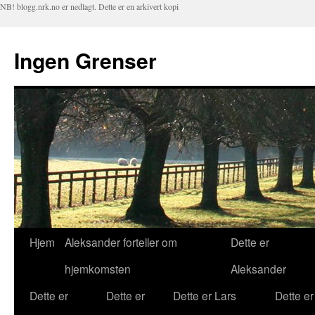
NB! blogg.nrk.no er nedlagt. Dette er en arkivert kopi
Ingen Grenser
Hjem
Aleksander forteller om
Dette er
Hopp
hjemkomsten
Aleksander
til
Dette er
Dette er
Dette er Lars
Dette er
innhold