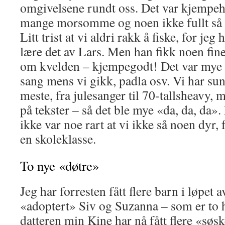
omgivelsene rundt oss. Det var kjempeha
mange morsomme og noen ikke fullt så a
Litt trist at vi aldri rakk å fiske, for jeg
lære det av Lars. Men han fikk noen fine
om kvelden – kjempegodt! Det var mye l
sang mens vi gikk, padla osv. Vi har su
meste, fra julesanger til 70-tallsheavy, m
på tekster – så det ble mye «da, da, da». 
ikke var noe rart at vi ikke så noen dyr,
en skoleklasse.
To nye «døtre»
Jeg har forresten fått flere barn i løpet a
«adoptert» Siv og Suzanna – som er to he
datteren min Kine har nå fått flere «søs