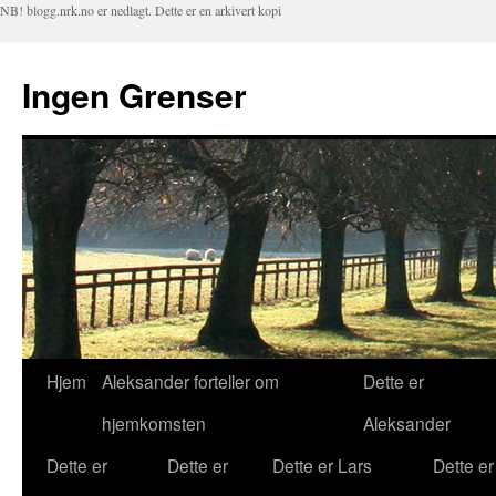
NB! blogg.nrk.no er nedlagt. Dette er en arkivert kopi
Ingen Grenser
Hjem
Aleksander forteller om
Dette er
Hopp
hjemkomsten
Aleksander
til
Dette er
Dette er
Dette er Lars
Dette er
innhold