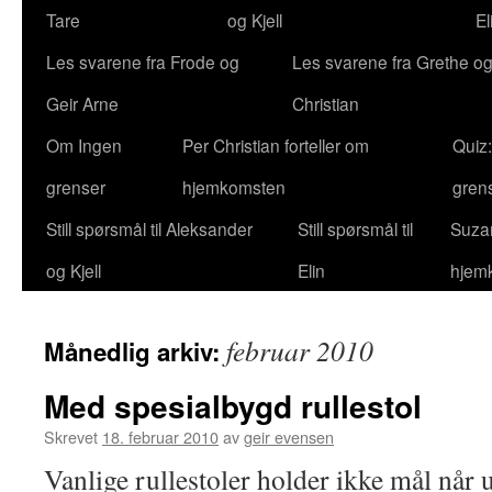
Tare
og Kjell
El
Les svarene fra Frode og
Les svarene fra Grethe og
Geir Arne
Christian
Om Ingen
Per Christian forteller om
Quiz
grenser
hjemkomsten
gren
Still spørsmål til Aleksander
Still spørsmål til
Suzan
og Kjell
Elin
hjem
februar 2010
Månedlig arkiv:
Med spesialbygd rullestol
Skrevet
18. februar 2010
av
geir evensen
Vanlige rullestoler holder ikke mål når 