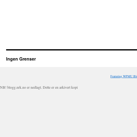
Ingen Grenser
Featuring WPMU Blo
NB! blogg.nrk.no er nedlagt. Dette er en arkivert kopi