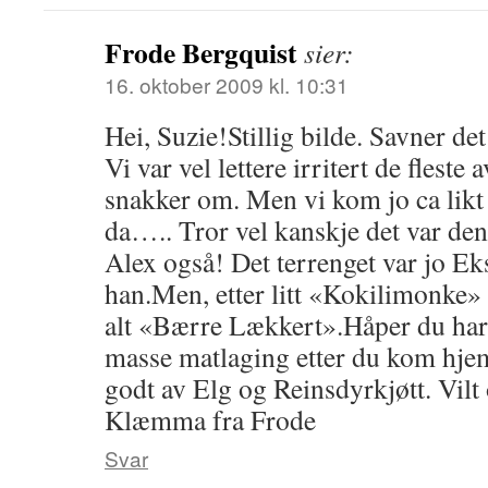
Frode Bergquist
sier:
16. oktober 2009 kl. 10:31
Hei, Suzie!Stillig bilde. Savner de
Vi var vel lettere irritert de fleste
snakker om. Men vi kom jo ca likt 
da….. Tror vel kanskje det var den
Alex også! Det terrenget var jo Ek
han.Men, etter litt «Kokilimonke» o
alt «Bærre Lækkert».Håper du har 
masse matlaging etter du kom hjem
godt av Elg og Reinsdyrkjøtt. Vil
Klæmma fra Frode
Svar