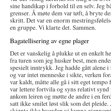
sine handikap i forhold til en selv. Jeg 
grenser. Å møte dem var tøft, å bryte de
skritt. Det var en enorm mestringsføle
en gruppe. Vi klarte det. Sammen.
Bagatellisering av egne plager
Det er vanskelig å plukke ut en enkelt he
fra turen som jeg husker best, men end
spesielt inntrykk. Jeg hadde gått alene i 
og var intet menneske i sikte, verken for
var kaldt, måtte alle gå i sitt eget tempo
var lettere fortvila og syns relativt synd
ankom leiren og møtte de andre i en fer
satt ikke smilet løst slik som det pleide.
skjønte ikke hvordan vi kunne gjennomf