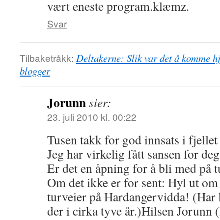
vært eneste program.klæmz.
Svar
Tilbaketråkk:
Deltakerne: Slik var det å komme h
blogger
Jorunn
sier:
23. juli 2010 kl. 00:22
Tusen takk for god innsats i fjelle
Jeg har virkelig fått sansen for de
Er det en åpning for å bli med på 
Om det ikke er for sent: Hyl ut om
turveier på Hardangervidda! (Har h
der i cirka tyve år.)Hilsen Jorunn