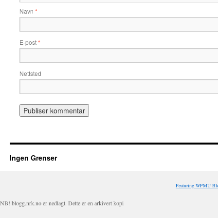
Navn
*
E-post
*
Nettsted
Ingen Grenser
Featuring WPMU Blo
NB! blogg.nrk.no er nedlagt. Dette er en arkivert kopi