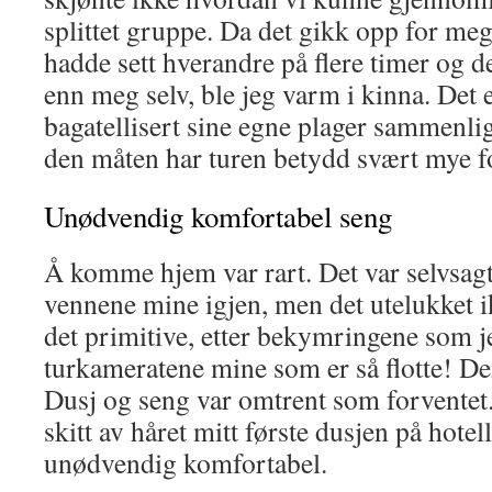
splittet gruppe. Da det gikk opp for meg
hadde sett hverandre på flere timer og d
enn meg selv, ble jeg varm i kinna. Det e
bagatellisert sine egne plager sammenli
den måten har turen betydd svært mye f
Unødvendig komfortabel seng
Å komme hjem var rart. Det var selvsagt 
vennene mine igjen, men det utelukket ikk
det primitive, etter bekymringene som je
turkameratene mine som er så flotte! De
Dusj og seng var omtrent som forventet.
skitt av håret mitt første dusjen på hotel
unødvendig komfortabel.