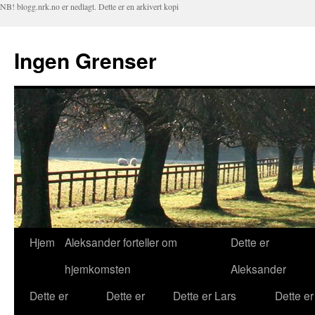
NB! blogg.nrk.no er nedlagt. Dette er en arkivert kopi
Ingen Grenser
Hjem
Aleksander forteller om
Dette er
Hopp
hjemkomsten
Aleksander
til
Dette er
Dette er
Dette er Lars
Dette er
innhold