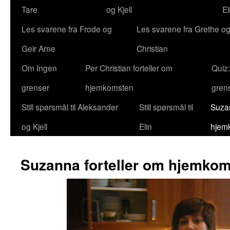
Tare
og Kjell
El
Les svarene fra Frode og
Les svarene fra Grethe og
Geir Arne
Christian
Om Ingen
Per Christian forteller om
Quiz
grenser
hjemkomsten
gren
Still spørsmål til Aleksander
Still spørsmål til
Suzan
og Kjell
Elin
hjem
Suzanna forteller om hjemko