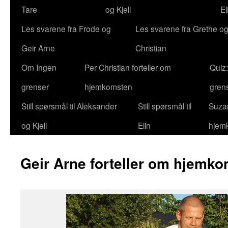
Tare
og Kjell
El
Les svarene fra Frode og
Les svarene fra Grethe og
Geir Arne
Christian
Om Ingen
Per Christian forteller om
Quiz
grenser
hjemkomsten
gren
Still spørsmål til Aleksander
Still spørsmål til
Suzan
og Kjell
Elin
hjem
Geir Arne forteller om hjemk