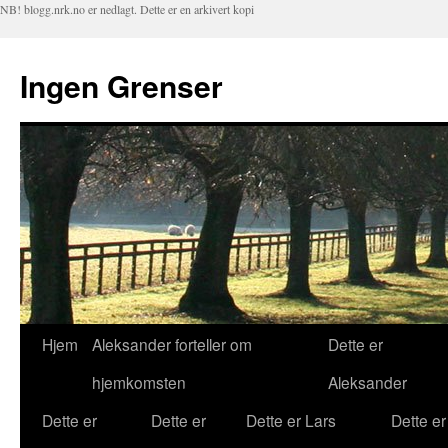
NB! blogg.nrk.no er nedlagt. Dette er en arkivert kopi
Ingen Grenser
Hjem
Aleksander forteller om
Dette er
Hopp
hjemkomsten
Aleksander
til
Dette er
Dette er
Dette er Lars
Dette er
innhold