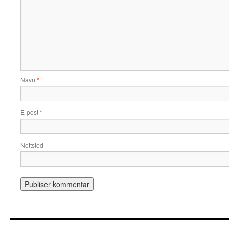
Navn
*
E-post
*
Nettsted