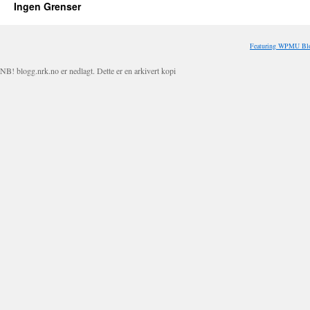
Ingen Grenser
Featuring WPMU Blo
NB! blogg.nrk.no er nedlagt. Dette er en arkivert kopi