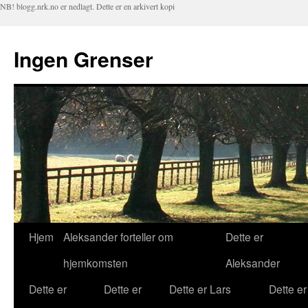
NB! blogg.nrk.no er nedlagt. Dette er en arkivert kopi
Ingen Grenser
Hjem
Aleksander forteller om
Dette er
Hopp
hjemkomsten
Aleksander
til
Dette er
Dette er
Dette er Lars
Dette er
innhold