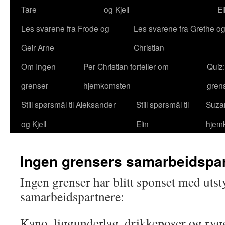
Tare
og Kjell
El
Les svarene fra Frode og
Les svarene fra Grethe og
Geir Arne
Christian
Om Ingen
Per Christian forteller om
Quiz
grenser
hjemkomsten
gren
Still spørsmål til Aleksander
Still spørsmål til
Suzan
og Kjell
Elin
hjem
Ingen grensers samarbeidspa
Ingen grenser har blitt sponset med utst
samarbeidspartnere:
Kano, liggunderlag, drikkeposer og ryg