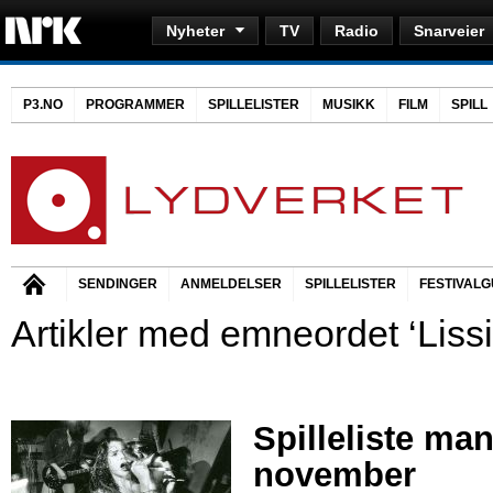
Nyheter
TV
Radio
Snarveier
P3.NO
PROGRAMMER
SPILLELISTER
MUSIKK
FILM
SPILL
SENDINGER
ANMELDELSER
SPILLELISTER
FESTIVALG
Artikler med emneordet ‘Lissi
Spilleliste ma
november