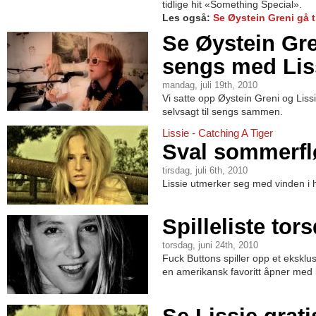
tidlige hit «Something Special».
Les også:
Se Øystein Greni gå t
Se Øystein Gren
sengs med Lis
mandag, juli 19th, 2010
Vi satte opp Øystein Greni og Liss
selvsagt til sengs sammen.
Lissie - Catching A Tiger
Sval sommerfl
tirsdag, juli 6th, 2010
Lissie utmerker seg med vinden i 
Spilleliste tor
torsdag, juni 24th, 2010
Fuck Buttons spiller opp et eksklus
en amerikansk favoritt åpner med li