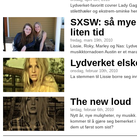
Lydverket-favoritt covrer Lady Gag
stiletthæler og ekstrem-sminke her,
SXSW: så mye 
liten tid
fredag, mars 19th, 2010
Lissie, Roky, Marley og Nas: Lydve
musikktornadoen Austin er et mar
Lydverket elsk
onsdag, februar 10th, 2010
La stemmen til Lissie borre seg inn i
The new loud
lørdag, februar 6th, 2010
Nytt år, nye muligheter, ny musikk
kommer til å gjøre seg bemerket i 
dem ut først som sist?