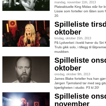
mandag, november 11th, 2013
Plateaktuelle King Midas står for k
Lissie som forteller om låten som 
20.
Spilleliste tirs
oktober
tirsdag, oktober 15th, 2013
På Lydverket i kveld hører du Si
Truls gikk solo, i tillegg til låtpr
musikken.
Spilleliste ons
oktober
onsdag, oktober 9th, 2013
James Blake forteller hva han gjø
Jørgen Tjemsland tar med seg gita
kjærligheten i studio. P3 kl 20!
Spilleliste ons
november