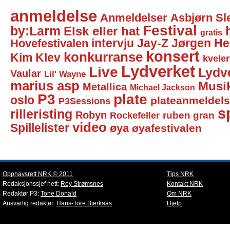
anmeldelse
Anmeldelser
Asbjørn Sl
Festival
by:Larm
Elsk eller hat
gratis
intervju
Jay-Z
Jørgen He
Hovefestivalen
konsert
konkurranse
Kim Klev
kveler
Lydverket
Live
Lydv
Vaular
Lil' Wayne
marius asp
Musi
Metallica
Michael Jackson
P3
plate
oslo
plateanmeldel
P3Sessions
sp
rilleristing
Robyn
Rockefeller
ruben gran
video
Spillelister
øya
øyafestivalen
Opphavsrett NRK © 2011
Tips NRK
Redaksjonssjef nett:
Roy Strømsnes
Kontakt NRK
Redaktør P3:
Tone Donald
Om NRK
Ansvarlig redaktør:
Hans-Tore Bjerkaas
Hjelp