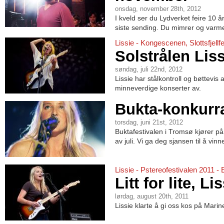
onsdag, november 28th, 2012
I kveld ser du Lydverket feire 10 å
siste sending. Du mimrer og varme
Lissie - Kongescenen, Slottsfjellf
Solstrålen Liss
søndag, juli 22nd, 2012
Lissie har stålkontroll og bøttevis a
minneverdige konserter av.
Bukta-konkurr
torsdag, juni 21st, 2012
Buktafestivalen i Tromsø kjører p
av juli. Vi ga deg sjansen til å vi
Lissie - Pstereofestivalen 2011 -
Litt for lite, Li
lørdag, august 20th, 2011
Lissie klarte å gi oss kos på Mari