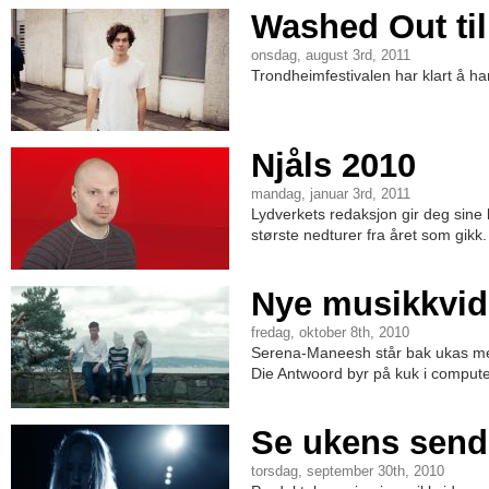
Washed Out til
onsdag, august 3rd, 2011
Trondheimfestivalen har klart å h
Njåls 2010
mandag, januar 3rd, 2011
Lydverkets redaksjon gir deg sine 
største nedturer fra året som gikk
Nye musikkvid
fredag, oktober 8th, 2010
Serena-Maneesh står bak ukas me
Die Antwoord byr på kuk i comput
Se ukens send
torsdag, september 30th, 2010