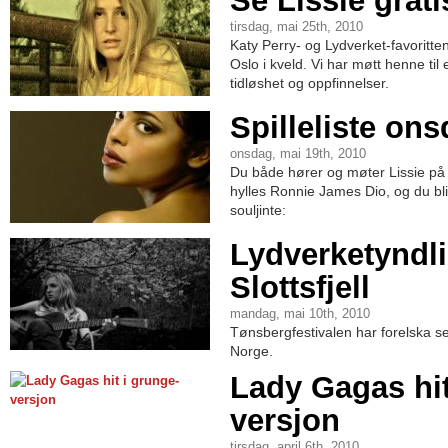
Se Lissie grati
tirsdag, mai 25th, 2010
Katy Perry- og Lydverket-favoritten 
Oslo i kveld. Vi har møtt henne ti
tidløshet og oppfinnelser.
Spilleliste on
onsdag, mai 19th, 2010
Du både hører og møter Lissie på
hylles Ronnie James Dio, og du blir 
souljinte:
Lydverketyndli
Slottsfjell
mandag, mai 10th, 2010
Tønsbergfestivalen har forelska seg 
Norge.
Lady Gagas hit
versjon
tirsdag, april 6th, 2010