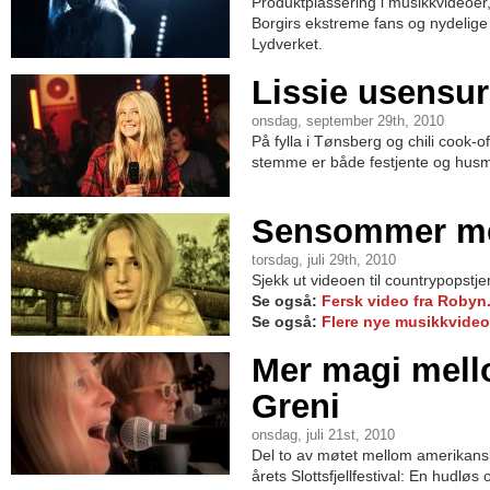
Produktplassering i musikkvideo
Borgirs ekstreme fans og nydelige 
Lydverket.
Lissie usensur
onsdag, september 29th, 2010
På fylla i Tønsberg og chili cook-of
stemme er både festjente og husm
Sensommer me
torsdag, juli 29th, 2010
Sjekk ut videoen til countrypopstje
Se også:
Fersk video fra Robyn
Se også:
Flere nye musikkvideo
Mer magi mell
Greni
onsdag, juli 21st, 2010
Del to av møtet mellom amerikans
årets Slottsfjellfestival: En hudlø