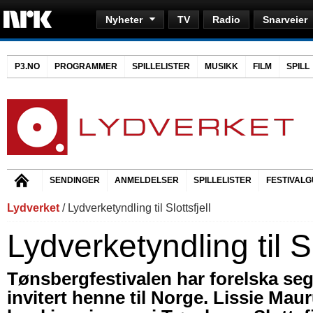
Nyheter
TV
Radio
Snarveier
P3.NO
PROGRAMMER
SPILLELISTER
MUSIKK
FILM
SPILL
SENDINGER
ANMELDELSER
SPILLELISTER
FESTIVALG
Lydverket
/ Lydverketyndling til Slottsfjell
Lydverketyndling til Sl
Tønsbergfestivalen har forelska seg 
invitert henne til Norge. Lissie Mau