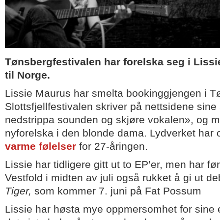
Tønsbergfestivalen har forelska seg i Lissi
til Norge.
Lissie Maurus har smelta bookinggjengen i T
Slottsfjellfestivalen skriver på nettsidene sin
nedstrippa sounden og skjøre vokalen», og m
nyforelska i den blonde dama. Lydverket har
varme følelser
for 27-åringen.
Lissie har tidligere gitt ut to EP’er, men har før
Vestfold i midten av juli også rukket å gi ut d
Tiger,
som kommer 7. juni på Fat Possum
Lissie har høsta mye oppmersomhet for sine e