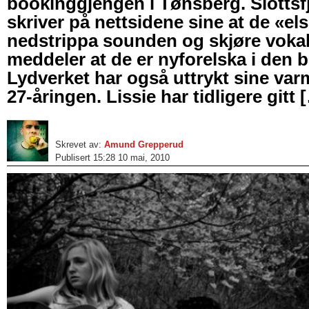
bookinggjengen i Tønsberg. Slottsfj
skriver på nettsidene sine at de «el
nedstrippa sounden og skjøre voka
meddeler at de er nyforelska i den 
Lydverket har også uttrykt sine varm
27-åringen. Lissie har tidligere gitt 
Skrevet av:
Amund Grepperud
Publisert 15:28 10 mai, 2010