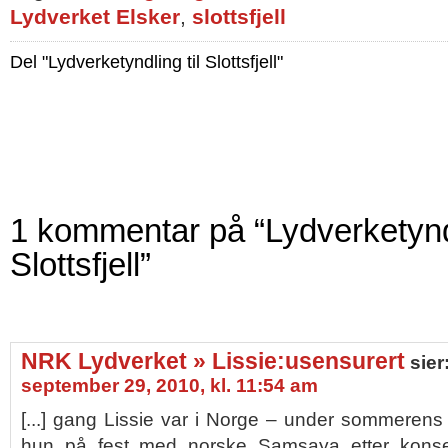
Lydverket Elsker
,
slottsfjell
Del "Lydverketyndling til Slottsfjell"
1 kommentar på “Lydverketyndl
Slottsfjell”
NRK Lydverket » Lissie:usensurert
sier
september 29, 2010, kl. 11:54 am
[...] gang Lissie var i Norge – under sommerens Sl
hun på fest med norske Samsaya etter konse