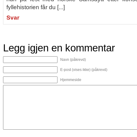
fyllehistorien får du [...]
Svar
Legg igjen en kommentar
Navn (påkrevd)
E-post (vises ikke) (påkrevd)
Hjemmeside