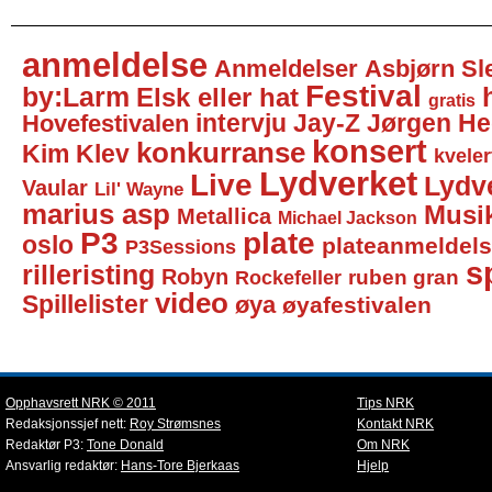
anmeldelse
Anmeldelser
Asbjørn Sl
Festival
by:Larm
Elsk eller hat
gratis
intervju
Jay-Z
Jørgen He
Hovefestivalen
konsert
konkurranse
Kim Klev
kveler
Lydverket
Live
Lydv
Vaular
Lil' Wayne
marius asp
Musi
Metallica
Michael Jackson
P3
plate
oslo
plateanmeldel
P3Sessions
sp
rilleristing
Robyn
Rockefeller
ruben gran
video
Spillelister
øya
øyafestivalen
Opphavsrett NRK © 2011
Tips NRK
Redaksjonssjef nett:
Roy Strømsnes
Kontakt NRK
Redaktør P3:
Tone Donald
Om NRK
Ansvarlig redaktør:
Hans-Tore Bjerkaas
Hjelp