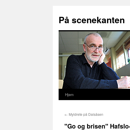
På scenekanten
Hjem
Hopp
til
←
Myldrete på Dalsåsen
innhold
"Go og brisen" Hafslo