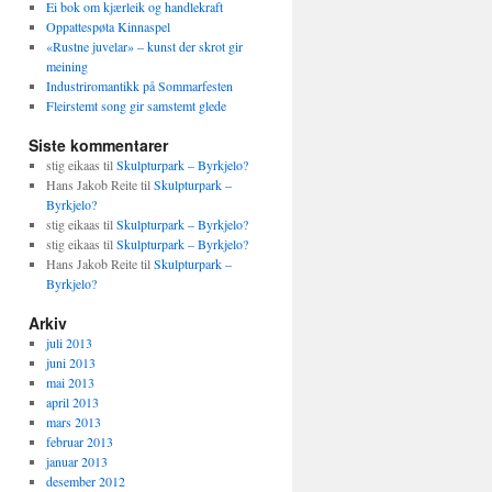
Ei bok om kjærleik og handlekraft
Oppattespøta Kinnaspel
«Rustne juvelar» – kunst der skrot gir
meining
Industriromantikk på Sommarfesten
Fleirstemt song gir samstemt glede
Siste kommentarer
stig eikaas
til
Skulpturpark – Byrkjelo?
Hans Jakob Reite
til
Skulpturpark –
Byrkjelo?
stig eikaas
til
Skulpturpark – Byrkjelo?
stig eikaas
til
Skulpturpark – Byrkjelo?
Hans Jakob Reite
til
Skulpturpark –
Byrkjelo?
Arkiv
juli 2013
juni 2013
mai 2013
april 2013
mars 2013
februar 2013
januar 2013
desember 2012