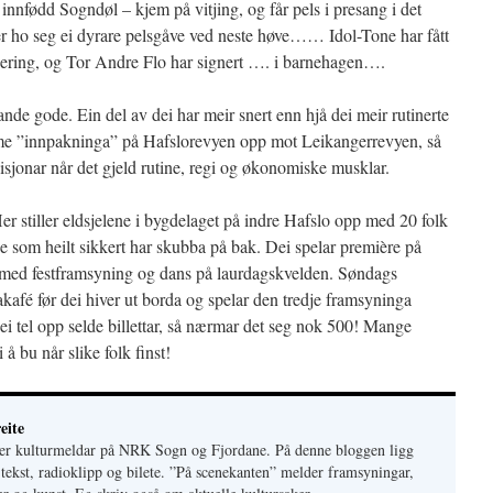
innfødd Sogndøl – kjem på vitjing, og får pels i presang i det
er ho seg ei dyrare pelsgåve ved neste høve…… Idol-Tone har fått
ignering, og Tor Andre Flo har signert …. i barnehagen….
e gode. Ein del av dei har meir snert enn hjå dei meir rutinerte
e ”innpakninga” på Hafslorevyen opp mot Leikangerrevyen, så
ivisjonar når det gjeld rutine, regi og økonomiske musklar.
er stiller eldsjelene i bygdelaget på indre Hafslo opp med 20 folk
e som heilt sikkert har skubba på bak. Dei spelar première på
il med festframsyning og dans på laurdagskvelden. Søndags
akafé før dei hiver ut borda og spelar den tredje framsyninga
 tel opp selde billettar, så nærmar det seg nok 500! Mange
i å bu når slike folk finst!
eite
 er kulturmeldar på NRK Sogn og Fjordane. På denne bloggen ligg
 tekst, radioklipp og bilete. ”På scenekanten” melder framsyningar,