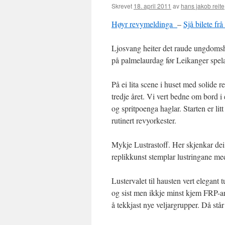
Skrevet
18. april 2011
av
hans jakob reite
Høyr revymeldinga
–
Sjå bilete fr
Ljosvang heiter det raude ungdomshu
på palmelaurdag før Leikanger spela
På ei lita scene i huset med solide r
tredje året. Vi vert bedne om bord i
og spritpoenga haglar. Starten er lit
rutinert revyorkester.
Mykje Lustrastoff. Her skjenkar dei 
replikkunst stemplar lustringane med
Lustervalet til hausten vert elegant
og sist men ikkje minst kjem FRP-a
å tekkjast nye veljargrupper. Då står 