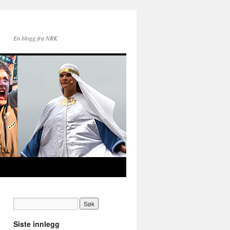
En blogg fra NRK
Siste innlegg