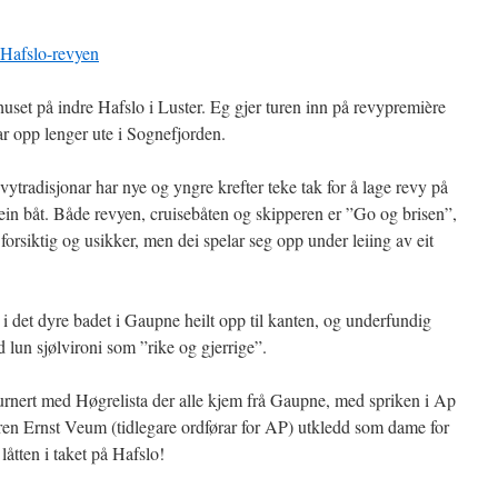
å Hafslo-revyen
set på indre Hafslo i Luster. Eg gjer turen inn på revypremière
r opp lenger ute i Sognefjorden.
evytradisjonar har nye og yngre krefter teke tak for å lage revy på
 ein båt. Både revyen, cruisebåten og skipperen er ”Go og brisen”,
t forsiktig og usikker, men dei spelar seg opp under leiing av eit
i det dyre badet i Gaupne heilt opp til kanten, og underfundig
 lun sjølvironi som ”rike og gjerrige”.
 turnert med Høgrelista der alle kjem frå Gaupne, med spriken i Ap
ren Ernst Veum (tidlegare ordførar for AP) utkledd som dame for
låtten i taket på Hafslo!