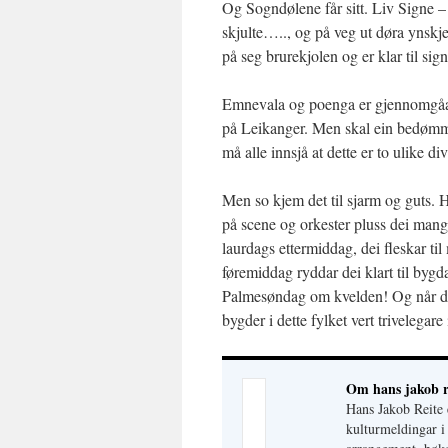
Og Sogndølene får sitt. Liv Signe – 
skjulte….., og på veg ut døra ynskj
på seg brurekjolen og er klar til s
Emnevala og poenga er gjennomgåand
på Leikanger. Men skal ein bedømm
må alle innsjå at dette er to ulike d
Men so kjem det til sjarm og guts. H
på scene og orkester pluss dei mang
laurdags ettermiddag, dei fleskar t
føremiddag ryddar dei klart til bygd
Palmesøndag om kvelden! Og når dei
bygder i dette fylket vert trivelegare 
Om hans jakob r
Hans Jakob Reite
kulturmeldingar i