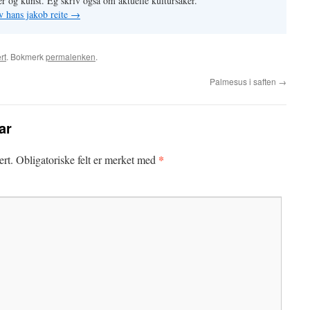
r og kunst. Eg skriv også om aktuelle kultursaker.
v hans jakob reite
→
rt
. Bokmerk
permalenken
.
Palmesus i saften
→
ar
*
ert.
Obligatoriske felt er merket med