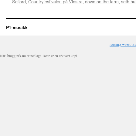
Seljord
,
Countryfestivalen på Vinstra
,
down on the farm
,
seth hu
P1-musikk
Featuring WPMU Blo
NB! blogg.nrk.no er nedlagt. Dette er en arkivert kopi