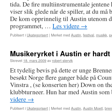
tida. De fire multiinstrumentale jentene 
viser slik glede når de spiller, at du må 
De kom opprinnelig til Austin utenom det
programmet, …
Les videre
→
Publisert i
Ukategorisert
|
Merket med
Austin
,
festival
,
musikk
,
s
Musikeryrket i Austin er hardt 
Skrevet
18. mars 2009
av
robert stervik
Et tydelig bevis på dette er unge Brenn
besøkt Norge flere ganger både på Count
Vinstra , (se konserten her) Down on th
klubbturneer. Hun har med Austin som 
videre
→
Publisert i
Ukategorisert
|
Merket med
Austin
,
Austin Moetl
,
bren