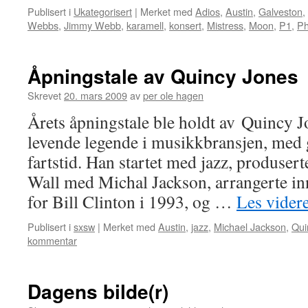
Publisert i
Ukategorisert
|
Merket med
Adios
,
Austin
,
Galveston
,
Webbs
,
Jimmy Webb
,
karamell
,
konsert
,
Mistress
,
Moon
,
P1
,
Ph
Åpningstale av Quincy Jones
Skrevet
20. mars 2009
av
per ole hagen
Årets åpningstale ble holdt av Quincy J
levende legende i musikkbransjen, med 
fartstid. Han startet med jazz, produser
Wall med Michal Jackson, arrangerte in
for Bill Clinton i 1993, og …
Les vider
Publisert i
sxsw
|
Merket med
Austin
,
jazz
,
Michael Jackson
,
Qui
kommentar
Dagens bilde(r)