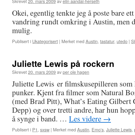
Skrevet
20. mars 2009
av
elin aandal-herseth
Okei, egentlig tenkte jeg å poste bare ett
vandring rundt omkring i Austin, men d
mulig.
Publisert i
Ukategorisert
|
Merket med
Austin
,
tastatur
,
utedo
|
S
Juliette Lewis på rockern
Skrevet
20. mars 2009
av
per ole hagen
Juliette Lewis er filmskusepilleren som 
punker. Kjent fra filmer som Natural Bor
(med Brad Pitt), What’s Eating Gilber
Depp) og over tretti andre, har hun hopp
å synge i band. …
Les videre
→
Publisert i
P1
,
sxsw
|
Merket med
Austin
,
Emo's
,
Juliette Lewis
,