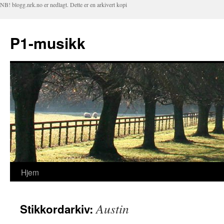
NB! blogg.nrk.no er nedlagt. Dette er en arkivert kopi
P1-musikk
Hjem
Hopp
til
Austin
Stikkordarkiv:
innhold