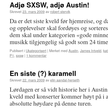
Adjø SXSW, adjø Austin!
Skrevet
23. mars 2009
av
robert stervik
Da er det siste kveld før hjemreise, og d
og opplevelser skal fordøyes og sorteres,
dem skal under kategorien «gode minne
musikk tilgjengelig så godt som 24 ti
Publisert i
Ukategorisert
|
Merket med
Austin
,
James Intveld
,
ka
P1
,
sxsw
|
1 kommentar
En siste (?) karamell
Skrevet
22. mars 2009
av
elin aandal-herseth
Lørdagen er så vidt historie her i Austi
kveld med konserter kommer høyt på i all
absolutte høydare på denne turen.