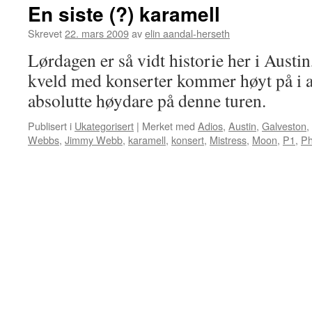
En siste (?) karamell
Skrevet
22. mars 2009
av
elin aandal-herseth
Lørdagen er så vidt historie her i Austi
kveld med konserter kommer høyt på i all
absolutte høydare på denne turen.
Publisert i
Ukategorisert
|
Merket med
Adios
,
Austin
,
Galveston
,
Webbs
,
Jimmy Webb
,
karamell
,
konsert
,
Mistress
,
Moon
,
P1
,
Ph