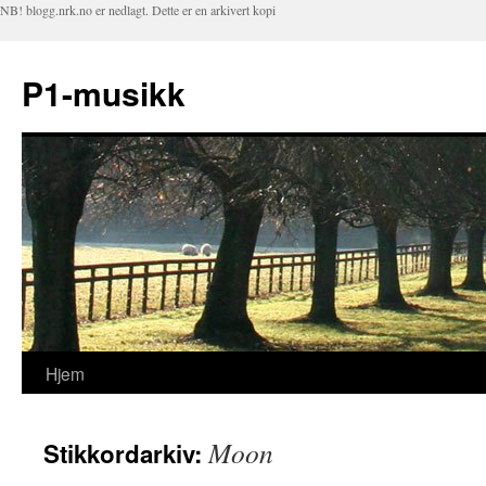
NB! blogg.nrk.no er nedlagt. Dette er en arkivert kopi
P1-musikk
Hjem
Hopp
til
Moon
Stikkordarkiv:
innhold