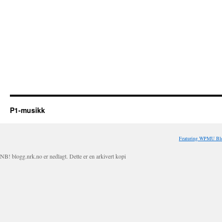
P1-musikk
Featuring WPMU Blo
NB! blogg.nrk.no er nedlagt. Dette er en arkivert kopi