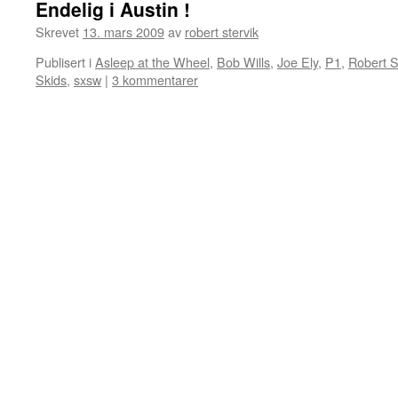
Endelig i Austin !
Skrevet
13. mars 2009
av
robert stervik
Publisert i
Asleep at the Wheel
,
Bob Wills
,
Joe Ely
,
P1
,
Robert S
Skids
,
sxsw
|
3 kommentarer