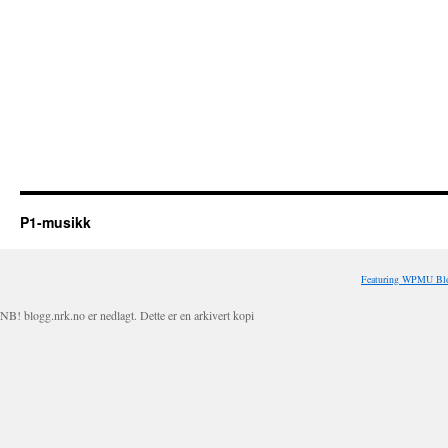
P1-musikk
Featuring WPMU Blo
NB! blogg.nrk.no er nedlagt. Dette er en arkivert kopi