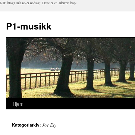
NB! blogg.nrk.no er nedlagt. Dette er en arkivert kopi
P1-musikk
Hjem
Hopp
til
Joe Ely
Kategoriarkiv:
innhold