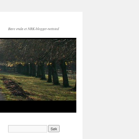
Bare enda et NRK-blogger-nettsted