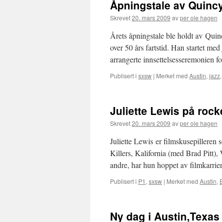
Åpningstale av Quinc
Skrevet
20. mars 2009
av
per ole hagen
Årets åpningstale ble holdt av Qui
over 50 års fartstid. Han startet me
arrangerte innsettelsesseremonien f
Publisert i
sxsw
|
Merket med
Austin
,
jazz
Juliette Lewis på rock
Skrevet
20. mars 2009
av
per ole hagen
Juliette Lewis er filmskusepilleren 
Killers, Kalifornia (med Brad Pitt)
andre, har hun hoppet av filmkarrie
Publisert i
P1
,
sxsw
|
Merket med
Austin
,
Ny dag i Austin,Texas 