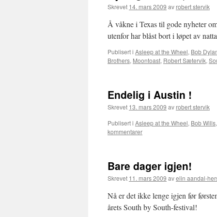
Skrevet
14. mars 2009
av
robert stervik
Å våkne i Texas til gode nyheter o
utenfor har blåst bort i løpet av natta 
Publisert i
Asleep at the Wheel
,
Bob Dyla
Brothers
,
Moontoast
,
Robert Sætervik
,
So
Endelig i Austin !
Skrevet
13. mars 2009
av
robert stervik
Publisert i
Asleep at the Wheel
,
Bob Wills
kommentarer
Bare dager igjen!
Skrevet
11. mars 2009
av
elin aandal-her
Nå er det ikke lenge igjen før først
årets South by South-festival!