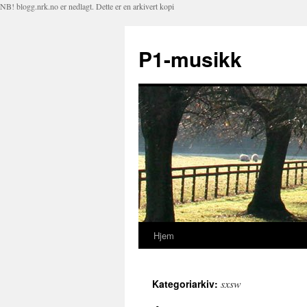
NB! blogg.nrk.no er nedlagt. Dette er en arkivert kopi
P1-musikk
Hjem
Hopp
til
sxsw
Kategoriarkiv:
innhold