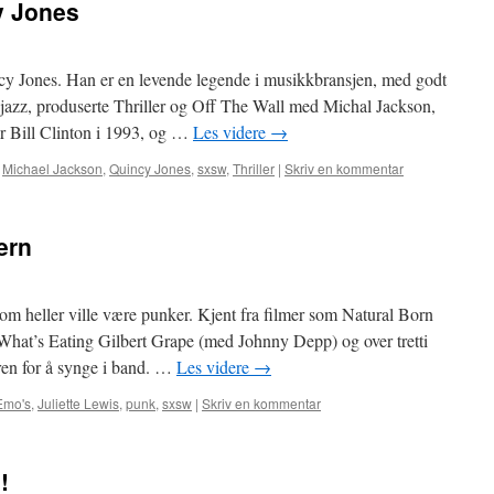
y Jones
ncy Jones. Han er en levende legende i musikkbransjen, med godt
d jazz, produserte Thriller og Off The Wall med Michal Jackson,
or Bill Clinton i 1993, og …
Les videre
→
,
Michael Jackson
,
Quincy Jones
,
sxsw
,
Thriller
|
Skriv en kommentar
ern
som heller ville være punker. Kjent fra filmer som Natural Born
, What’s Eating Gilbert Grape (med Johnny Depp) og over tretti
ren for å synge i band. …
Les videre
→
Emo's
,
Juliette Lewis
,
punk
,
sxsw
|
Skriv en kommentar
!