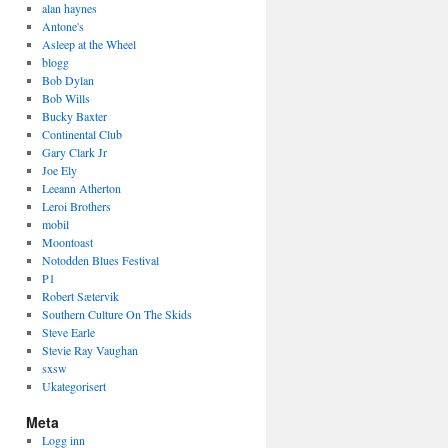
alan haynes
Antone's
Asleep at the Wheel
blogg
Bob Dylan
Bob Wills
Bucky Baxter
Continental Club
Gary Clark Jr
Joe Ely
Leeann Atherton
Leroi Brothers
mobil
Moontoast
Notodden Blues Festival
P1
Robert Sætervik
Southern Culture On The Skids
Steve Earle
Stevie Ray Vaughan
sxsw
Ukategorisert
Meta
Logg inn