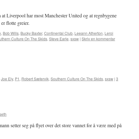
m at Liverpool har most Manchester United og at regnbygene
er flotte greier.
n
,
Bob Wills
,
Bucky Baxter
,
Continental Club
,
Leeann Atherton
,
Leroi
uthern Culture On The Skids
,
Steve Earle
,
sxsw
|
Skriv en kommentar
,
Joe Ely
,
P1
,
Robert Sætervik
,
Southern Culture On The Skids
,
sxsw
|
3
seth
emann setter seg på flyet over det store vannet for å være med på