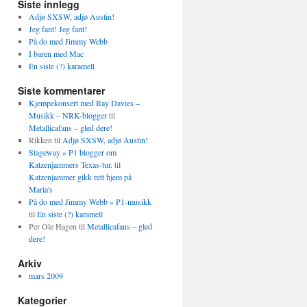
Siste innlegg
Adjø SXSW, adjø Austin!
Jeg fant! Jeg fant!
På do med Jimmy Webb
I baren med Mac
En siste (?) karamell
Siste kommentarer
Kjempekonsert med Ray Davies –
Musikk – NRK-blogger
til
Metallicafans – gled dere!
Rikken
til
Adjø SXSW, adjø Austin!
Stageway » P1 blogger om
Katzenjammers Texas-tur.
til
Katzenjammer gikk rett hjem på
Maria's
På do med Jimmy Webb » P1-musikk
til
En siste (?) karamell
Per Ole Hagen
til
Metallicafans – gled
dere!
Arkiv
mars 2009
Kategorier