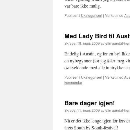
var bare ikke mulig.
Publisert i
Ukategorisert
|
Merket med
Aus
Med Lady Bird til Aust
Skrevet
19. mars 2009
av
elin aandal-her
Endelig i Austin, og for en by! Ikke 
en nybegynner (for jeg føler meg virk
overveldende med alle inntrykken
Publisert i
Ukategorisert
|
Merket med
Aus
kommentar
Bare dager igjen!
Skrevet
11. mars 2009
av
elin aandal-her
Nå er det ikke lenge igjen før først
årets South by South-festival!