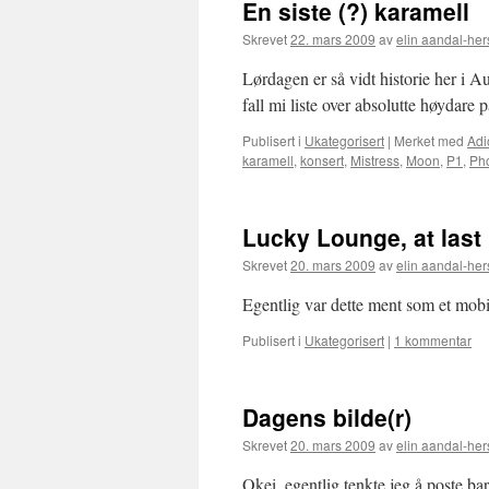
En siste (?) karamell
Skrevet
22. mars 2009
av
elin aandal-her
Lørdagen er så vidt historie her i 
fall mi liste over absolutte høydare 
Publisert i
Ukategorisert
|
Merket med
Adi
karamell
,
konsert
,
Mistress
,
Moon
,
P1
,
Ph
Lucky Lounge, at last
Skrevet
20. mars 2009
av
elin aandal-her
Egentlig var dette ment som et mobil
Publisert i
Ukategorisert
|
1 kommentar
Dagens bilde(r)
Skrevet
20. mars 2009
av
elin aandal-her
Okei, egentlig tenkte jeg å poste ba