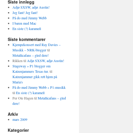
Siste innlegg
Adjø SXSW, adjø Austin!
Jeg fant! Jeg fant!
På do med Jimmy Webb
I baren med Mac
En siste (?) karamell
Siste kommentarer
Kjempekonsert med Ray Davies –
Musikk – NRK-blogger
til
Metallicafans – gled dere!
Rikken
til
Adjø SXSW, adjø Austin!
Stageway » P1 blogger om
Katzenjammers Texas-tur.
til
Katzenjammer gikk rett hjem på
Maria's
På do med Jimmy Webb » P1-musikk
til
En siste (?) karamell
Per Ole Hagen
til
Metallicafans – gled
dere!
Arkiv
mars 2009
Kategorier