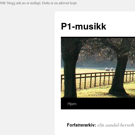
NB! blogg.nrk.no er nedlagt. Dette er en arkivert kopi
P1-musikk
Hjem
Hopp
til
elin aandal-herseth
Forfatterarkiv:
innhold