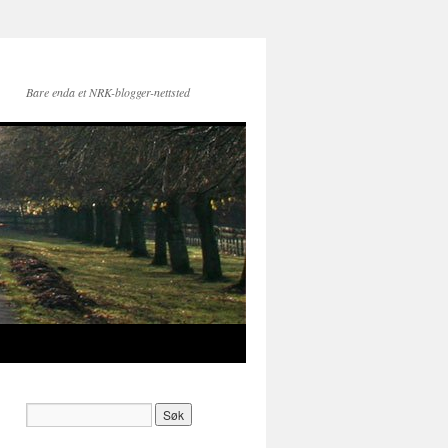
Bare enda et NRK-blogger-nettsted