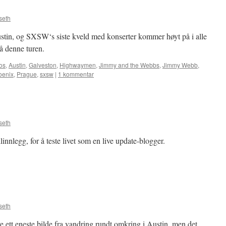
seth
Austin, og SXSW‘s siste kveld med konserter kommer høyt på i alle
på denne turen.
os
,
Austin
,
Galveston
,
Highwaymen
,
Jimmy and the Webbs
,
Jimmy Webb
,
oenix
,
Prague
,
sxsw
|
1 kommentar
seth
innlegg, for å teste livet som en live update-blogger.
seth
re ett eneste bilde fra vandring rundt omkring i Austin, men det