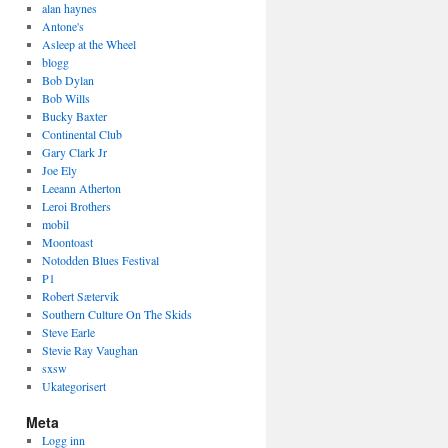
alan haynes
Antone's
Asleep at the Wheel
blogg
Bob Dylan
Bob Wills
Bucky Baxter
Continental Club
Gary Clark Jr
Joe Ely
Leeann Atherton
Leroi Brothers
mobil
Moontoast
Notodden Blues Festival
P1
Robert Sætervik
Southern Culture On The Skids
Steve Earle
Stevie Ray Vaughan
sxsw
Ukategorisert
Meta
Logg inn