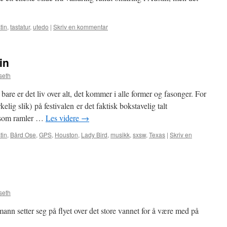
tin
,
tastatur
,
utedo
|
Skriv en kommentar
in
seth
bare er det liv over alt, det kommer i alle former og fasonger. For
elig slik) på festivalen er det faktisk bokstavelig talt
e som ramler …
Les videre
→
tin
,
Bård Ose
,
GPS
,
Houston
,
Lady Bird
,
musikk
,
sxsw
,
Texas
|
Skriv en
seth
emann setter seg på flyet over det store vannet for å være med på