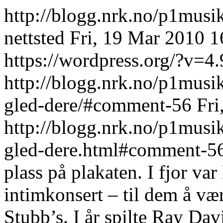
http://blogg.nrk.no/p1mus
nettsted
Fri, 19 Mar 2010 
https://wordpress.org/?v=4.
http://blogg.nrk.no/p1musi
gled-dere/#comment-56
Fri
http://blogg.nrk.no/p1musi
gled-dere.html#comment-5
plass på plakaten. I fjor va
intimkonsert – til dem å v
Stubb’s. I år spilte Ray Da