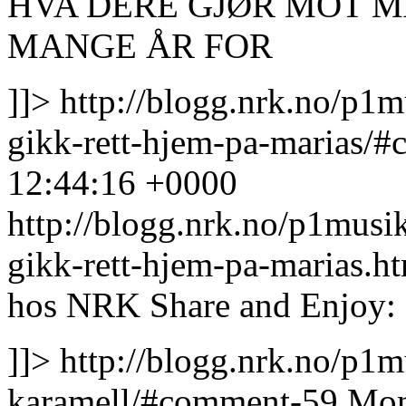
HVA DERE GJØR MOT M
MANGE ÅR FOR
]]>
http://blogg.nrk.no/p1
gikk-rett-hjem-pa-marias/
12:44:16 +0000
http://blogg.nrk.no/p1musi
gikk-rett-hjem-pa-marias.
hos NRK Share and Enjoy:
]]>
http://blogg.nrk.no/p1m
karamell/#comment-59
Mon