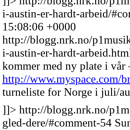
]]>
http://blogg.nrk.no/p1
i-austin-er-hardt-arbeid/#
15:08:06 +0000
http://blogg.nrk.no/p1musi
i-austin-er-hardt-arbeid.h
kommer med ny plate i vår 
http://www.myspace.com/br
turneliste for Norge i juli/a
]]>
http://blogg.nrk.no/p1m
gled-dere/#comment-54
Su