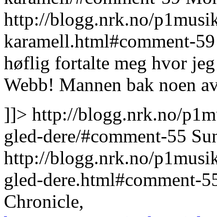
http://blogg.nrk.no/p1musik
karamell.html#comment-59
høflig fortalte meg hvor je
Webb! Mannen bak noen av 
]]>
http://blogg.nrk.no/p1m
gled-dere/#comment-55
Su
http://blogg.nrk.no/p1musi
gled-dere.html#comment-5
Chronicle,