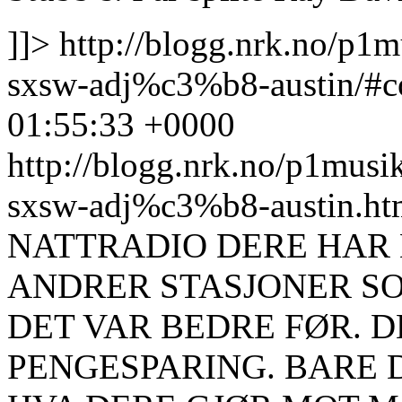
]]>
http://blogg.nrk.no/p
sxsw-adj%c3%b8-austin/#
01:55:33 +0000
http://blogg.nrk.no/p1mus
sxsw-adj%c3%b8-austin.h
NATTRADIO DERE HAR 
ANDRER STASJONER S
DET VAR BEDRE FØR. D
PENGESPARING. BARE D