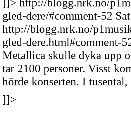
]]>
http://blogg.nrk.no/p1m
gled-dere/#comment-52
Sat
http://blogg.nrk.no/p1musi
gled-dere.html#comment-5
Metallica skulle dyka upp 
tar 2100 personer. Visst ko
hörde konserten. I tusental,
]]>