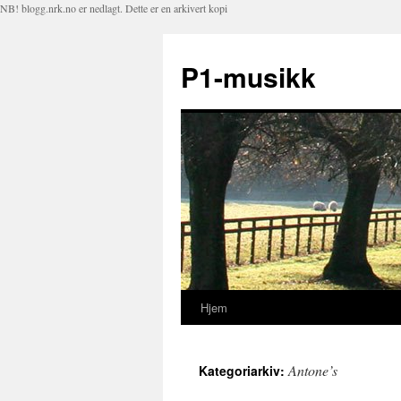
NB! blogg.nrk.no er nedlagt. Dette er en arkivert kopi
P1-musikk
Hjem
Hopp
til
Antone’s
Kategoriarkiv:
innhold