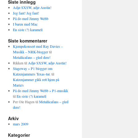
Siste innlegg
Adjø SXSW, adjø Austin!
Jeg fant! Jeg fant!
På do med Jimmy Webb
I baren med Mac
En siste (?) karamell
Siste kommentarer
Kjempekonsert med Ray Davies –
Musikk – NRK-blogger
til
Metallicafans – gled dere!
Rikken
til
Adjø SXSW, adjø Austin!
Stageway » P1 blogger om
Katzenjammers Texas-tur.
til
Katzenjammer gikk rett hjem på
Maria's
På do med Jimmy Webb » P1-musikk
til
En siste (?) karamell
Per Ole Hagen
til
Metallicafans – gled
dere!
Arkiv
mars 2009
Kategorier