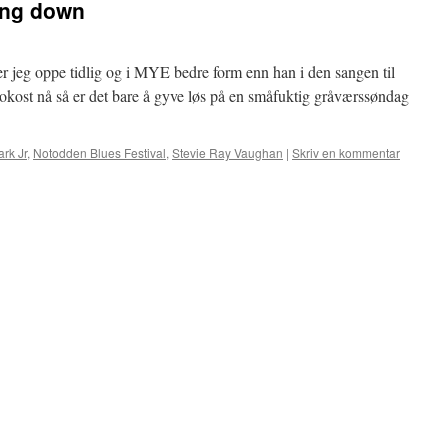
ing down
 er jeg oppe tidlig og i MYE bedre form enn han i den sangen til
ost nå så er det bare å gyve løs på en småfuktig gråværssøndag
ark Jr
,
Notodden Blues Festival
,
Stevie Ray Vaughan
|
Skriv en kommentar