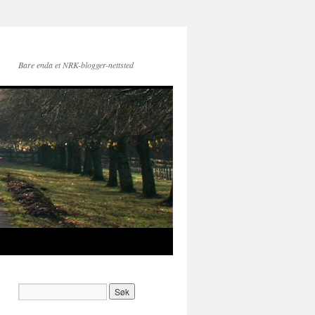
Bare enda et NRK-blogger-nettsted