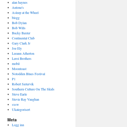
alan haynes
Antone's
Asleep at the Wheel
blogg
Bob Dylan
Bob Wills
Bucky Baxter
Continental Club
Gary Clark Jr
Joe Ely
Leeann Atherton
Leroi Brothers
mobil
Moontoast
Notodden Blues Festival
P1
Robert Sætervik
Southern Culture On The Skids
Steve Earle
Stevie Ray Vaughan
sxsw
Ukategorisert
Meta
Logg inn