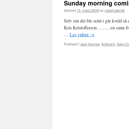
Sunday morning com
Skrevet
15. mars 2009
av
robert stervik
Selv om det ble seint i går kveld så
Kris Kristofferson………en sunn frok
…
Les videre
→
Publisert i
alan haynes
,
Antone's
,
Gary Cl