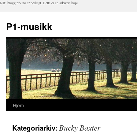
NB! blogg.nrk.no er nedlagt. Dette er en arkivert kopi
P1-musikk
Hjem
Hopp
til
Bucky Baxter
Kategoriarkiv:
innhold