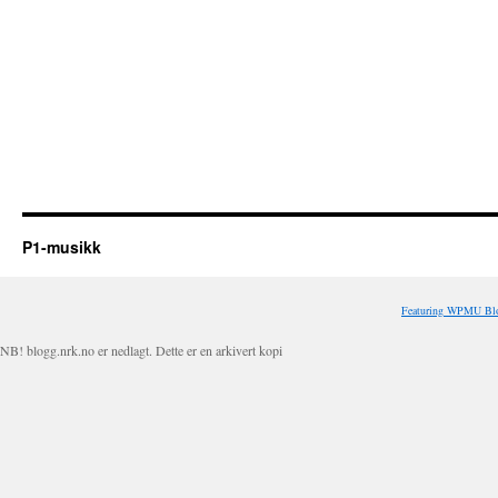
P1-musikk
Featuring WPMU Blo
NB! blogg.nrk.no er nedlagt. Dette er en arkivert kopi