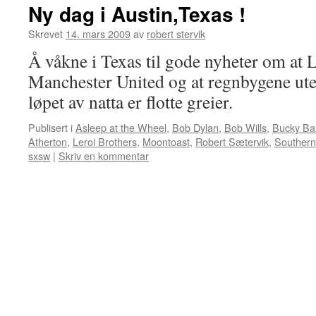
Ny dag i Austin,Texas !
Skrevet
14. mars 2009
av
robert stervik
Å våkne i Texas til gode nyheter om at 
Manchester United og at regnbygene uten
løpet av natta er flotte greier.
Publisert i
Asleep at the Wheel
,
Bob Dylan
,
Bob Wills
,
Bucky Ba
Atherton
,
Leroi Brothers
,
Moontoast
,
Robert Sætervik
,
Southern
sxsw
|
Skriv en kommentar