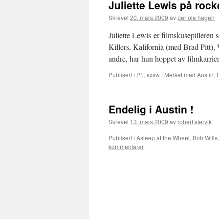
Juliette Lewis på rock
Skrevet
20. mars 2009
av
per ole hagen
Juliette Lewis er filmskusepilleren 
Killers, Kalifornia (med Brad Pitt)
andre, har hun hoppet av filmkarrie
Publisert i
P1
,
sxsw
|
Merket med
Austin
,
Endelig i Austin !
Skrevet
13. mars 2009
av
robert stervik
Publisert i
Asleep at the Wheel
,
Bob Wills
kommentarer