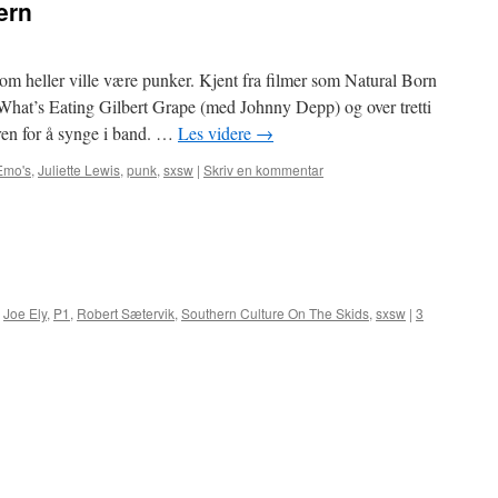
ern
som heller ville være punker. Kjent fra filmer som Natural Born
, What’s Eating Gilbert Grape (med Johnny Depp) og over tretti
ren for å synge i band. …
Les videre
→
Emo's
,
Juliette Lewis
,
punk
,
sxsw
|
Skriv en kommentar
,
Joe Ely
,
P1
,
Robert Sætervik
,
Southern Culture On The Skids
,
sxsw
|
3