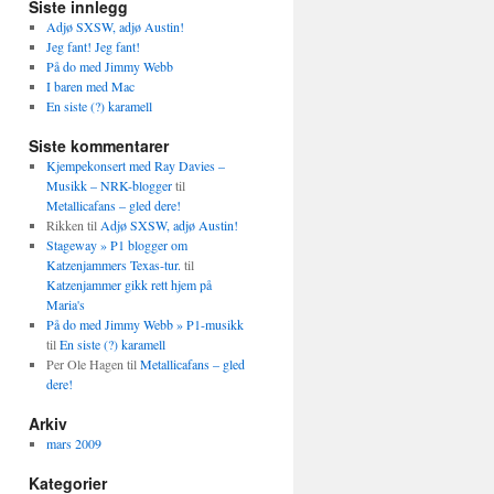
Siste innlegg
Adjø SXSW, adjø Austin!
Jeg fant! Jeg fant!
På do med Jimmy Webb
I baren med Mac
En siste (?) karamell
Siste kommentarer
Kjempekonsert med Ray Davies –
Musikk – NRK-blogger
til
Metallicafans – gled dere!
Rikken
til
Adjø SXSW, adjø Austin!
Stageway » P1 blogger om
Katzenjammers Texas-tur.
til
Katzenjammer gikk rett hjem på
Maria's
På do med Jimmy Webb » P1-musikk
til
En siste (?) karamell
Per Ole Hagen
til
Metallicafans – gled
dere!
Arkiv
mars 2009
Kategorier