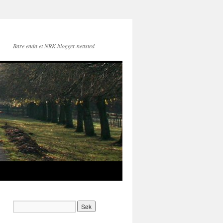
Bare enda et NRK-blogger-nettsted