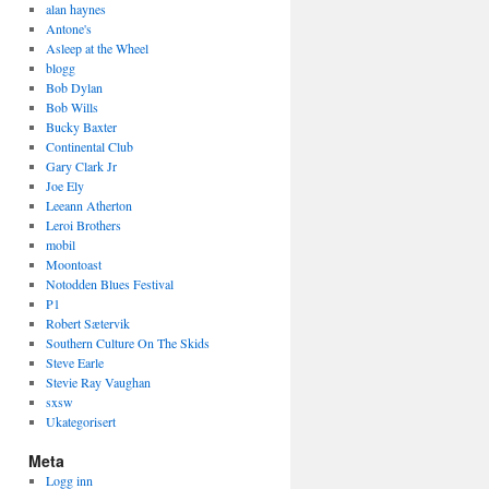
alan haynes
Antone's
Asleep at the Wheel
blogg
Bob Dylan
Bob Wills
Bucky Baxter
Continental Club
Gary Clark Jr
Joe Ely
Leeann Atherton
Leroi Brothers
mobil
Moontoast
Notodden Blues Festival
P1
Robert Sætervik
Southern Culture On The Skids
Steve Earle
Stevie Ray Vaughan
sxsw
Ukategorisert
Meta
Logg inn