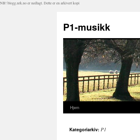
NB! blogg.nrk.no er nedlagt. Dette er en arkivert kopi
P1-musikk
Hjem
Hopp
til
P1
Kategoriarkiv:
innhold