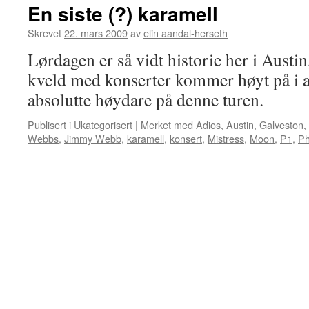
En siste (?) karamell
Skrevet
22. mars 2009
av
elin aandal-herseth
Lørdagen er så vidt historie her i Austi
kveld med konserter kommer høyt på i all
absolutte høydare på denne turen.
Publisert i
Ukategorisert
|
Merket med
Adios
,
Austin
,
Galveston
,
Webbs
,
Jimmy Webb
,
karamell
,
konsert
,
Mistress
,
Moon
,
P1
,
Ph