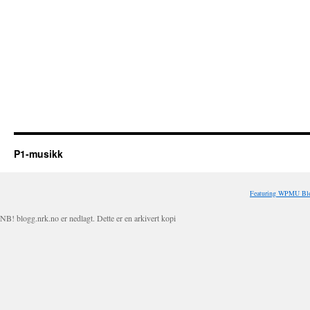
P1-musikk
Featuring WPMU Blo
NB! blogg.nrk.no er nedlagt. Dette er en arkivert kopi