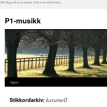
NB! blogg.nrk.no er nedlagt. Dette er en arkivert kopi
P1-musikk
Hjem
Hopp
til
karamell
Stikkordarkiv:
innhold