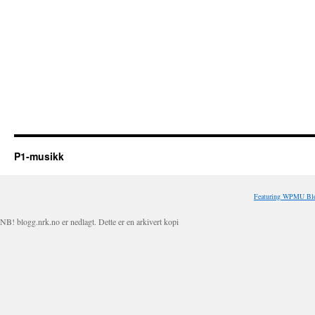
P1-musikk
Featuring WPMU Blo
NB! blogg.nrk.no er nedlagt. Dette er en arkivert kopi