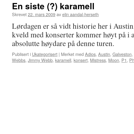
En siste (?) karamell
Skrevet
22. mars 2009
av
elin aandal-herseth
Lørdagen er så vidt historie her i Austi
kveld med konserter kommer høyt på i all
absolutte høydare på denne turen.
Publisert i
Ukategorisert
|
Merket med
Adios
,
Austin
,
Galveston
,
Webbs
,
Jimmy Webb
,
karamell
,
konsert
,
Mistress
,
Moon
,
P1
,
Ph