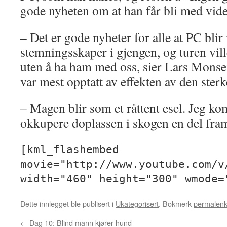
gode nyheten om at han får bli med vide
– Det er gode nyheter for alle at PC bli
stemningsskaper i gjengen, og turen vil
uten å ha ham med oss, sier Lars Monsen
var mest opptatt av effekten av den ster
– Magen blir som et råttent esel. Jeg ko
okkupere doplassen i skogen en del framo
[kml_flashembed
movie="http://www.youtube.com/v
width="460" height="300" wmode=
Dette innlegget ble publisert i
Ukategorisert
. Bokmerk
permalen
←
Dag 10: Blind mann kjører hund