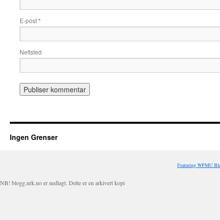
E-post
*
Nettsted
Ingen Grenser
Featuring WPMU Blo
NB! blogg.nrk.no er nedlagt. Dette er en arkivert kopi