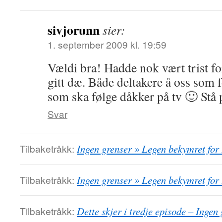
sivjorunn
sier:
1. september 2009 kl. 19:59
Vældi bra! Hadde nok vært trist fo
gitt dæ. Både deltakere å oss som f
som ska følge dåkker på tv 🙂 Stå 
Svar
Tilbaketråkk:
Ingen grenser » Legen bekymret for
Tilbaketråkk:
Ingen grenser » Legen bekymret for
Tilbaketråkk:
Dette skjer i tredje episode – Inge