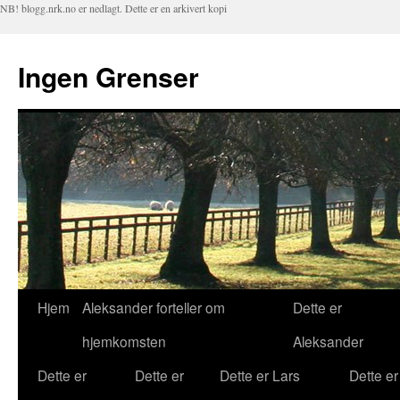
NB! blogg.nrk.no er nedlagt. Dette er en arkivert kopi
Ingen Grenser
Hjem
Aleksander forteller om
Dette er
Hopp
hjemkomsten
Aleksander
til
Dette er
Dette er
Dette er Lars
Dette er
innhold