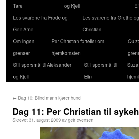
Tare
og Kjell
El
Les svarene fra Frode og
Les svarene fra Grethe og
Geir Arne
Christian
Om Ingen
Per Christian forteller om
Quiz
grenser
hjemkomsten
gren
Still spørsmål til Aleksander
Still spørsmål til
Suzan
og Kjell
Elin
hjem
←
Dag 10: Blind mann kjører hund
Dag 11: Per Christian til syke
Skrevet
31. august 2009
av
geir evensen