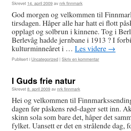
Skrevet
14. april 2009
av
nrk finnmark
God morgen og velkommen til Finnmar
tirsdagen. Håper alle har hatt ei flott på
opplagt og solbrun i kinnene. Tog i Berl
Berlevåg hadde jernbane i 1913 ? I for
kulturminneåret i …
Les videre
→
Publisert i
Uncategorized
|
Skriv en kommentar
I Guds frie natur
Skrevet
8. april 2009
av
nrk finnmark
Hei og velkommen til Finnmarkssendinga
dagen før påskens rød-dager sett inn. Ak
skinn sola som bare det, håper det samm
fylket. Uansett er det en strålende dag,