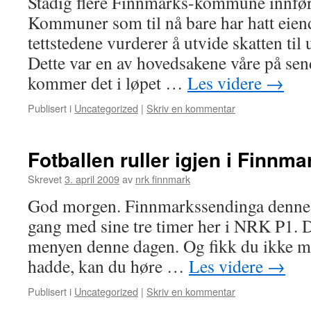
Stadig flere Finnmarks-kommune innfør
Kommuner som til nå bare har hatt eien
tettstedene vurderer å utvide skatten ti
Dette var en av hovedsakene våre på se
kommer det i løpet …
Les videre
→
Publisert i
Uncategorized
|
Skriv en kommentar
Fotballen ruller igjen i Finnmar
Skrevet
3. april 2009
av
nrk finnmark
God morgen. Finnmarkssendinga denne f
gang med sine tre timer her i NRK P1. D
menyen denne dagen. Og fikk du ikke m
hadde, kan du høre …
Les videre
→
Publisert i
Uncategorized
|
Skriv en kommentar