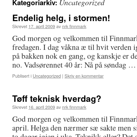
Uncategorized
Kategoriarkiv:
Endelig helg, i stormen!
Skrevet
17. april 2009
av
nrk finnmark
God morgen og velkommen til Finnmar
fredagen. I dag våkna æ til hvit verden 
på bakken nok en gang, og kanskje er de
no. Vadsørennet 40 år: Nå på søndag 
Publisert i
Uncategorized
|
Skriv en kommentar
Tøff teknisk hverdag?
Skrevet
16. april 2009
av
nrk finnmark
God morgen og velkommen til Finnmark
april. Helga den nærmer sæ sakte men s
to dager igjen i uka. Teknikk eller? Det e