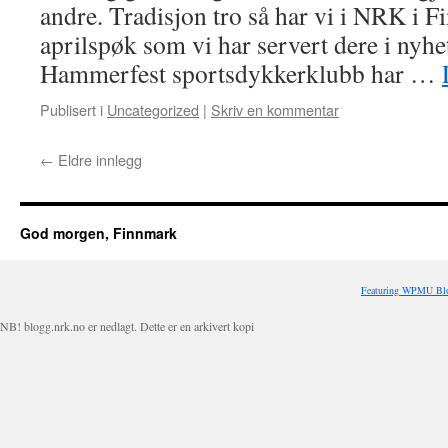
andre. Tradisjon tro så har vi i NRK i F
aprilspøk som vi har servert dere i nyh
Hammerfest sportsdykkerklubb har …
Publisert i
Uncategorized
|
Skriv en kommentar
←
Eldre innlegg
God morgen, Finnmark
Featuring WPMU Blo
NB! blogg.nrk.no er nedlagt. Dette er en arkivert kopi