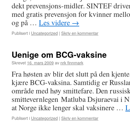
dekt prevensjons-midler. SINTEF driver
med gratis prevensjon for kvinner mell
og på …
Les videre
→
Publisert i
Uncategorized
|
Skriv en kommentar
Uenige om BCG-vaksine
Skrevet
16. mars 2009
av
nrk finnmark
Fra høsten av blir det slutt på den kjent
kjære BCG-vaksina. Samtidig er Russlan
område med høy smittefare. Den russis
smittevernlegen Matluba Dsjuraevai i Ni
at Norge ikke lenger skal vaksinere …
L
Publisert i
Uncategorized
|
Skriv en kommentar