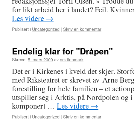
redaksjonssjef Toril Olsen. » Trodde du 
for likt arbeid her i landet? Feil. Kvinne
Les videre
→
Publisert i
Uncategorized
|
Skriv en kommentar
Endelig klar for "Dråpen"
Skrevet
5. mars 2009
av
nrk finnmark
Det er i Kirkenes i kveld det skjer. Stor
med Riksteatret er skrevet av Arne Ber
forestilling for hele familien – et actio
utspiller seg i Arktis, på Nordpolen og 
komponert …
Les videre
→
Publisert i
Uncategorized
|
Skriv en kommentar