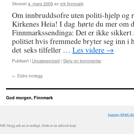
Skrevet
4. mars 2009
av
nrk finnmark
Om innbruddsofre uten politi-hjelp og r
Kirkenes Heia! I dag hørte du mer om d
Finnmarkssendinga: Det er ikke sikkert
politiet hvis fremmede bryter seg inn i hu
det seks tilfeller …
Les videre
→
Publisert i
Uncategorized
|
Skriv en kommentar
←
Eldre innlegg
God morgen, Finnmark
Featuring WPMU Blo
NB! blogg.nrk.no er nedlagt. Dette er en arkivert kopi