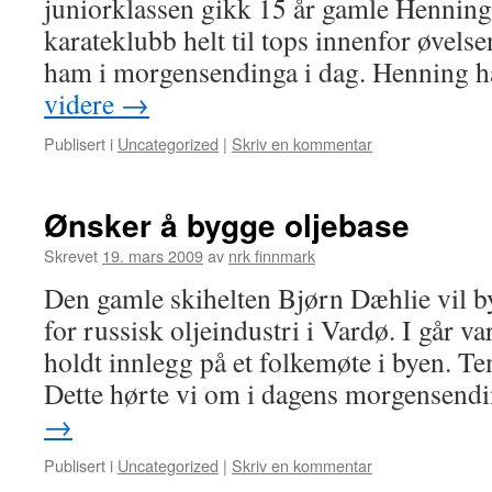
juniorklassen gikk 15 år gamle Henning
karateklubb helt til tops innenfor øvel
ham i morgensendinga i dag. Henning h
videre
→
Publisert i
Uncategorized
|
Skriv en kommentar
Ønsker å bygge oljebase
Skrevet
19. mars 2009
av
nrk finnmark
Den gamle skihelten Bjørn Dæhlie vil b
for russisk oljeindustri i Vardø. I går v
holdt innlegg på et folkemøte i byen. Te
Dette hørte vi om i dagens morgensen
→
Publisert i
Uncategorized
|
Skriv en kommentar