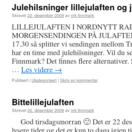
Julehilsninger lillejulaften og 
Skrevet
22. desember 2009
av
nrk finnmark
LILLEJULAFTEN I NORDNYTT RA
MORGENSENDINGEN PÅ JULAFTEN
17.30 så splitter vi sendingen mellom 
har en time med julehilsninger. Vil du s
Finnmark? Det finnes flere alternative
…
Les videre
→
Publisert i
Ukategorisert
|
Skriv en kommentar
Bittelillejulaften
Skrevet
22. desember 2009
av
nrk finnmark
God tirsdagsmorran 🙂 Det er 22 dese
lysere tider og det er kun to daga igjen t