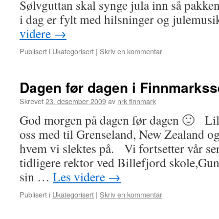
Sølvguttan skal synge jula inn så pakke
i dag er fylt med hilsninger og julem
videre
→
Publisert i
Ukategorisert
|
Skriv en kommentar
Dagen før dagen i Finnmarks
Skrevet
23. desember 2009
av
nrk finnmark
God morgen på dagen før dagen 🙂 Lill
oss med til Grenseland, New Zealand og
hvem vi slektes på. Vi fortsetter vår se
tidligere rektor ved Billefjord skole,Gun
sin …
Les videre
→
Publisert i
Ukategorisert
|
Skriv en kommentar