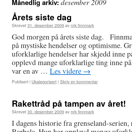
desember 2009
Månedlig arkiv:
Årets siste dag
Skrevet
31. desember 2009
av
nrk finnmark
God morgen på årets siste dag. Finnma
på mystiske hendelser og optimisme. G
uforklarlige hendelser har skjedd inne 
opplevd mange uforklarlige ting inne p
var en av …
Les videre
→
Publisert i
Ukategorisert
|
Skriv en kommentar
Rakettråd på tampen av året!
Skrevet
30. desember 2009
av
nrk finnmark
I dagens historie fra grenseland-serien,
Barbala. Hun har opplevd mange uforklar