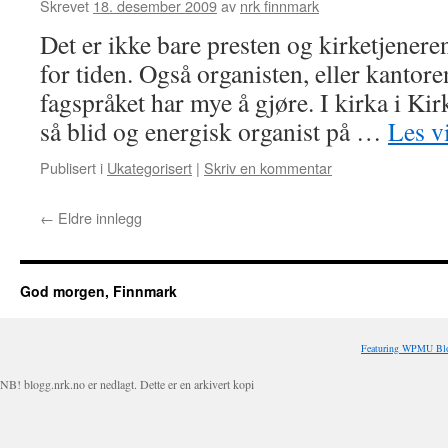
Skrevet
18. desember 2009
av
nrk finnmark
Det er ikke bare presten og kirketjeneren
for tiden. Også organisten, eller kantor
fagspråket har mye å gjøre. I kirka i Ki
så blid og energisk organist på …
Les v
Publisert i
Ukategorisert
|
Skriv en kommentar
←
Eldre innlegg
God morgen, Finnmark
Featuring WPMU Blo
NB! blogg.nrk.no er nedlagt. Dette er en arkivert kopi