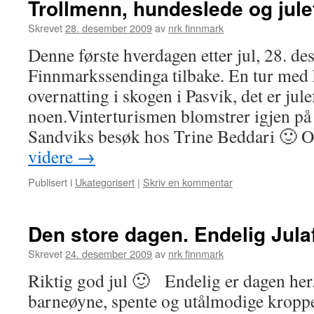
Trollmenn, hundeslede og jule
Skrevet
28. desember 2009
av
nrk finnmark
Denne første hverdagen etter jul, 28. de
Finnmarkssendinga tilbake. En tur med
overnatting i skogen i Pasvik, det er jule
noen.Vinterturismen blomstrer igjen på
Sandviks besøk hos Trine Beddari 🙂 
videre
→
Publisert i
Ukategorisert
|
Skriv en kommentar
Den store dagen. Endelig Julaf
Skrevet
24. desember 2009
av
nrk finnmark
Riktig god jul 🙂 Endelig er dagen her
barneøyne, spente og utålmodige kroppe