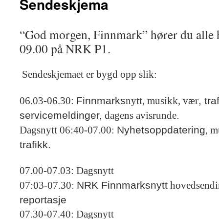
Sendeskjema
“God morgen, Finnmark” hører du alle h
09.00 på NRK P1.
Sendeskjemaet er bygd opp slik:
Finnmarks
, tra
06.03-06.30:
nytt, musikk, vær
servicemeldinger,
.
dagens avisrunde
Nyhetsoppdatering
Dagsnytt 06:40-07.00:
, m
trafikk.
07.00-07.03: Dagsnytt
NRK Finnmarksnytt
07:03-07.30:
hovedsendi
reportasje
07.30-07.40: Dagsnytt