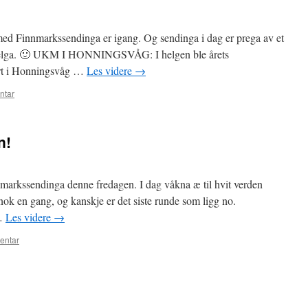
ed Finnmarkssendinga er igang. Og sendinga i dag er prega av et
i helga. 🙂 UKM I HONNINGSVÅG: I helgen ble årets
rt i Honningsvåg …
Les videre
→
ntar
n!
arkssendinga denne fredagen. I dag våkna æ til hvit verden
nok en gang, og kanskje er det siste runde som ligg no.
 …
Les videre
→
entar