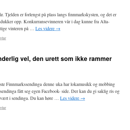
. Tjelden er forlengst på plass langs finnmarkskysten, og det er
e dukker opp. Konkurransevinneren vår i dag kunne fra Alta-
attige vinteren på …
Les videre
→
ntar
inderlig vel, den urett som ikke rammer
iste Finnmarkssendinga denne uka har lokamusikk og mobbing
ndinga fått seg egen Facebook- side. Der kan du gi saklig ris og
r vært i sendinga. Du kan høre …
Les videre
→
ntar