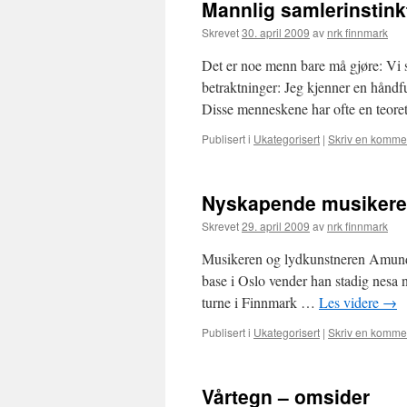
Mannlig samlerinstink
Skrevet
30. april 2009
av
nrk finnmark
Det er noe menn bare må gjøre: Vi 
betraktninger: Jeg kjenner en håndf
Disse menneskene har ofte en teore
Publisert i
Ukategorisert
|
Skriv en komme
Nyskapende musikere
Skrevet
29. april 2009
av
nrk finnmark
Musikeren og lydkunstneren Amund S
base i Oslo vender han stadig nesa
turne i Finnmark …
Les videre
→
Publisert i
Ukategorisert
|
Skriv en komme
Vårtegn – omsider