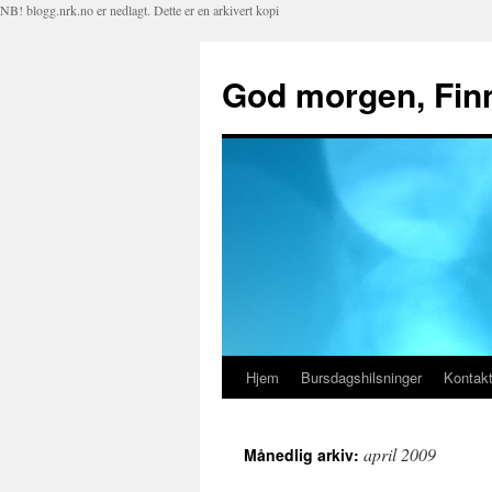
NB! blogg.nrk.no er nedlagt. Dette er en arkivert kopi
God morgen, Fin
Hjem
Bursdagshilsninger
Kontakt
Hopp
til
april 2009
Månedlig arkiv:
innhold