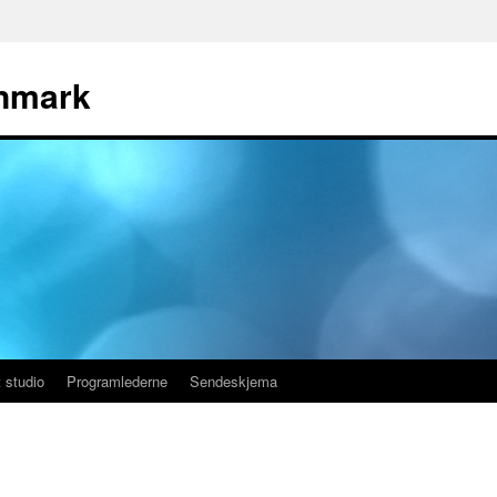
nmark
 studio
Programlederne
Sendeskjema