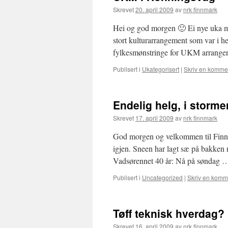
Skrevet
20. april 2009
av
nrk finnmark
Hei og god morgen 🙂 Ei nye uka m
stort kulturarrangement som var 
fylkesmønstringe for UKM arrange
Publisert i
Ukategorisert
|
Skriv en komme
Endelig helg, i storme
Skrevet
17. april 2009
av
nrk finnmark
God morgen og velkommen til Finnm
igjen. Sneen har lagt sæ på bakken 
Vadsørennet 40 år: Nå på søndag
Publisert i
Uncategorized
|
Skriv en komm
Tøff teknisk hverdag?
Skrevet
16. april 2009
av
nrk finnmark