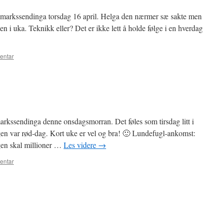
arkssendinga torsdag 16 april. Helga den nærmer sæ sakte men
en i uka. Teknikk eller? Det er ikke lett å holde følge i en hverdag
entar
kssendinga denne onsdagsmorran. Det føles som tirsdag litt i
en var rød-dag. Kort uke er vel og bra! 🙂 Lundefugl-ankomst:
gen skal millioner …
Les videre
→
entar