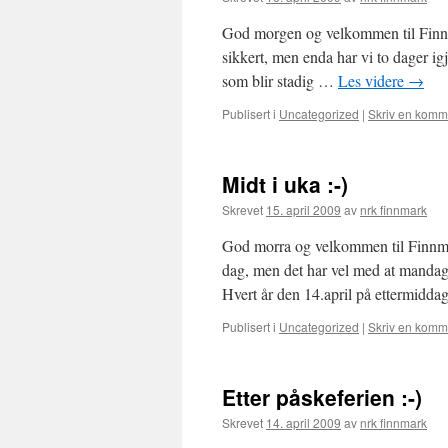
God morgen og velkommen til Finnm
sikkert, men enda har vi to dager igj
som blir stadig …
Les videre
→
Publisert i
Uncategorized
|
Skriv en komm
Midt i uka :-)
Skrevet
15. april 2009
av
nrk finnmark
God morra og velkommen til Finnmar
dag, men det har vel med at mandag
Hvert år den 14.april på ettermidda
Publisert i
Uncategorized
|
Skriv en komm
Etter påskeferien :-)
Skrevet
14. april 2009
av
nrk finnmark