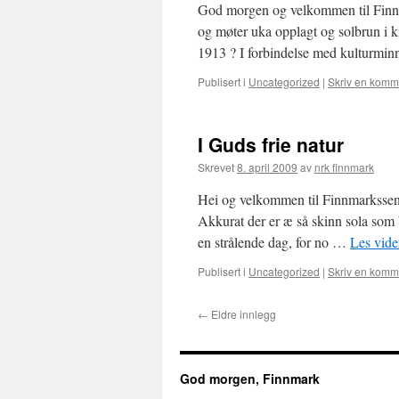
God morgen og velkommen til Finnma
og møter uka opplagt og solbrun i k
1913 ? I forbindelse med kulturmin
Publisert i
Uncategorized
|
Skriv en komm
I Guds frie natur
Skrevet
8. april 2009
av
nrk finnmark
Hei og velkommen til Finnmarkssendi
Akkurat der er æ så skinn sola som b
en strålende dag, for no …
Les vid
Publisert i
Uncategorized
|
Skriv en komm
←
Eldre innlegg
God morgen, Finnmark