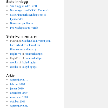
Siste innlegg
Vår blogg er ikke i drift
Ny morgen med NRK i Finnmark
Siste Finnmarkssending som vi
kjenner den
Barn som publikum
Fra Madagskar til Vardø
Siste kommentarer
Funrun
til
Glødene kull, varmt jern,
hard arbeid er stikkord for
Finnmarkssendinga :-)
HighFive
til
Finnmarksløpet
HighFive
til
Finnmarksløpet
erotikk
til
Is, lyd og lys
erotikk
til
Is, lyd og lys
Arkiv
september 2010
februar 2010
januar 2010
desember 2009
november 2009
oktober 2009
september 2009