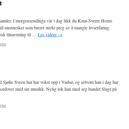
t
samler. I morgensendinga vår i dag fikk du Knut-Sverre Horns
ull mennesker som bærer sterkt preg av å mangle livserfaring.
tisk tilnærming til …
Les videre
→
ntar
jølie Sveen har har vokst opp i Vadsø, og selvom han i dag har
 nordover med sin musikk. Nylig tok han med seg bandet Slagr på
ntar