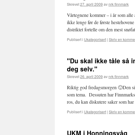
Skrevet
27. april 2009
av
nrk finnmark
Vårtegnene kommer – i år som alle år
ikke lenge før de første hestehoven
distriktet fortelle om den mest snøf
Publisert i
Ukategorisert
|
Skriv en komme
"Du skal ikke tåle så 
deg selv."
Skrevet
26. april 2009
av
nrk finnmark
Riktig god fredagsmorgen 🙂Den s
som tema. Dessuten har Finnmarksse
ros, du kan diskutere saker som ha
Publisert i
Ukategorisert
|
Skriv en komme
UKM i Honningsvåg