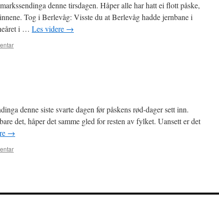
rkssendinga denne tirsdagen. Håper alle har hatt ei flott påske,
innene. Tog i Berlevåg: Visste du at Berlevåg hadde jernbane i
neåret i …
Les videre
→
entar
nga denne siste svarte dagen før påskens rød-dager sett inn.
are det, håper det samme gled for resten av fylket. Uansett er det
ere
→
entar