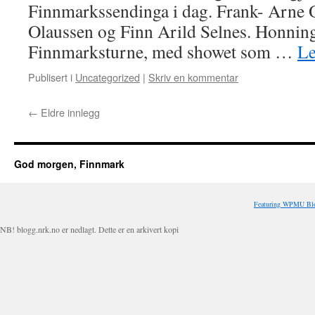
Finnmarkssendinga i dag. Frank- Arne O
Olaussen og Finn Arild Selnes. Honnin
Finnmarksturne, med showet som …
Le
Publisert i
Uncategorized
|
Skriv en kommentar
←
Eldre innlegg
God morgen, Finnmark
Featuring WPMU Blo
NB! blogg.nrk.no er nedlagt. Dette er en arkivert kopi