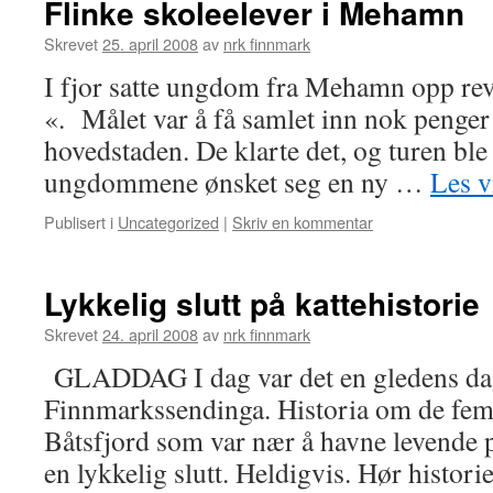
Flinke skoleelever i Mehamn
Skrevet
25. april 2008
av
nrk finnmark
I fjor satte ungdom fra Mehamn opp rev
«. Målet var å få samlet inn nok penger ti
hovedstaden. De klarte det, og turen ble 
ungdommene ønsket seg en ny …
Les v
Publisert i
Uncategorized
|
Skriv en kommentar
Lykkelig slutt på kattehistorie
Skrevet
24. april 2008
av
nrk finnmark
GLADDAG I dag var det en gledens da
Finnmarkssendinga. Historia om de fem
Båtsfjord som var nær å havne levende p
en lykkelig slutt. Heldigvis. Hør histor