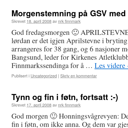
Morgenstemning på GSV med b
Skrevet
18. april 2008
av
nrk finnmark
God fredagsmorgen 🙂 APRILSTEVNE
lørdan er det igjen Aprilstevne i bryting
arrangeres for 38 gang, og 6 nasjoner m
Bangsund, leder for Kirkenes Atletklubb
Finnmarkssendinga for å …
Les videre
Publisert i
Uncategorized
|
Skriv en kommentar
Tynn og fin i føtn, fortsatt :-)
Skrevet
17. april 2008
av
nrk finnmark
God morgen 🙂 Honningsvågrevyen: Dem
fin i føtn, om ikke anna. Og dem var gjes