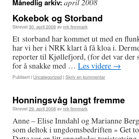
april 2008
Månedlig arkiv:
Kokebok og Storband
Skrevet
30. april 2008
av
nrk finnmark
Et storband har kommet ut med en flu
har vi her i NRK klart å få kloa i. Derm
reporter til Kjøllefjord, (for det var der
for å snakke med …
Les videre
→
Publisert i
Uncategorized
|
Skriv en kommentar
Honningsvåg langt fremme
Skrevet
29. april 2008
av
nrk finnmark
Anne – Elise Inndahl og Marianne Berg
som deltok i ungdomsbedriften » Get 
Dette var en litt annerledes turistsatsing