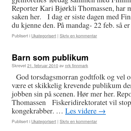
Reporter Kari Bjørkli Thomassen, har m
saken her. I dag er siste dagen med F
du kjenne den. På mandag- 22 feb. så e
Publisert i
Ukategorisert
|
Skriv en kommentar
Barn som publikum
Skrevet
21. februar 2010
av
nrk finnmark
God torsdagsmorran godtfolk og vel o
være et skikkelig krevende publikum d
jobben sin på scenen. Hør mer her. Repo
Thomassen Fiskeridirektoratet vil stopp
kongekrabber. …
Les videre
→
Publisert i
Ukategorisert
|
Skriv en kommentar