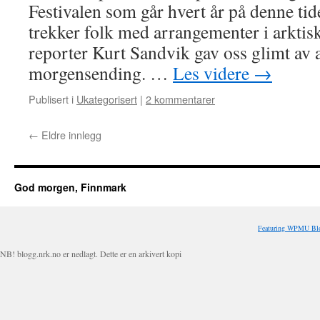
Festivalen som går hvert år på denne tid
trekker folk med arrangementer i arkti
reporter Kurt Sandvik gav oss glimt av 
morgensending. …
Les videre
→
Publisert i
Ukategorisert
|
2 kommentarer
←
Eldre innlegg
God morgen, Finnmark
Featuring WPMU Blo
NB! blogg.nrk.no er nedlagt. Dette er en arkivert kopi