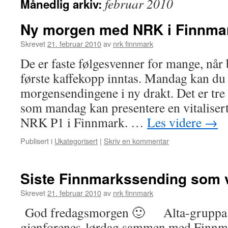
februar 2010
Månedlig arkiv:
Ny morgen med NRK i Finnma
Skrevet
21. februar 2010
av
nrk finnmark
De er faste følgesvenner for mange, når
første kaffekopp inntas. Mandag kan du
morgensendingene i ny drakt. Det er tr
som mandag kan presentere en vitaliser
NRK P1 i Finnmark. …
Les videre
→
Publisert i
Ukategorisert
|
Skriv en kommentar
Siste Finnmarkssending som v
Skrevet
21. februar 2010
av
nrk finnmark
God fredagsmorgen 🙂 Alta-gruppa S
gjenforenes lørdag sammen med Finnm