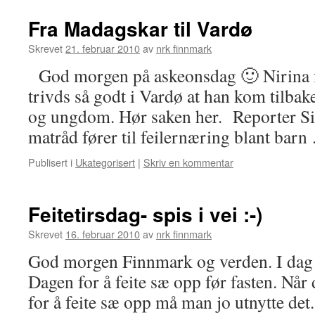
Fra Madagskar til Vardø
Skrevet
21. februar 2010
av
nrk finnmark
God morgen på askeonsdag 🙂 Nirina 
trivds så godt i Vardø at han kom tilbak
og ungdom. Hør saken her. Reporter Si
matråd fører til feilernæring blant bar
Publisert i
Ukategorisert
|
Skriv en kommentar
Feitetirsdag- spis i vei :-)
Skrevet
16. februar 2010
av
nrk finnmark
God morgen Finnmark og verden. I dag er
Dagen for å feite sæ opp før fasten. Når
for å feite sæ opp må man jo utnytte det