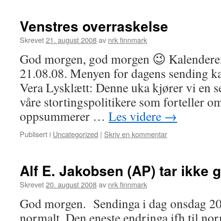
Venstres overraskelse
Skrevet
21. august 2008
av
nrk finnmark
God morgen, god morgen 😉 Kalenderen
21.08.08. Menyen for dagens sending kan
Vera Lysklætt: Denne uka kjører vi en s
våre stortingspolitikere som forteller om
oppsummerer …
Les videre
→
Publisert i
Uncategorized
|
Skriv en kommentar
Alf E. Jakobsen (AP) tar ikke 
Skrevet
20. august 2008
av
nrk finnmark
God morgen. Sendinga i dag onsdag 20
normalt. Den eneste endringa ifh til nor