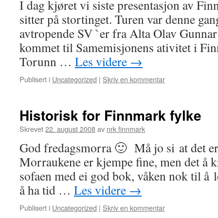
I dag kjøret vi siste presentasjon av F
sitter på stortinget. Turen var denne ga
avtropende SV `er fra Alta Olav Gunnar
kommet til Samemisjonens ativitet i Fin
Torunn …
Les videre
→
Publisert i
Uncategorized
|
Skriv en kommentar
Historisk for Finnmark fylke
Skrevet
22. august 2008
av
nrk finnmark
God fredagsmorra 🙂 Må jo si at det er 
Morraukene er kjempe fine, men det å k
sofaen med ei god bok, våken nok til å 
å ha tid …
Les videre
→
Publisert i
Uncategorized
|
Skriv en kommentar