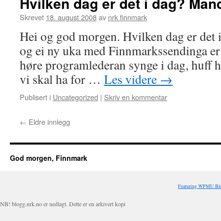
Hvilken dag er det i dag? Man
Skrevet
18. august 2008
av
nrk finnmark
Hei og god morgen. Hvilken dag er det 
og ei ny uka med Finnmarkssendinga er 
høre programlederan synge i dag, huff h
vi skal ha for …
Les videre
→
Publisert i
Uncategorized
|
Skriv en kommentar
←
Eldre innlegg
God morgen, Finnmark
Featuring WPMU Blo
NB! blogg.nrk.no er nedlagt. Dette er en arkivert kopi