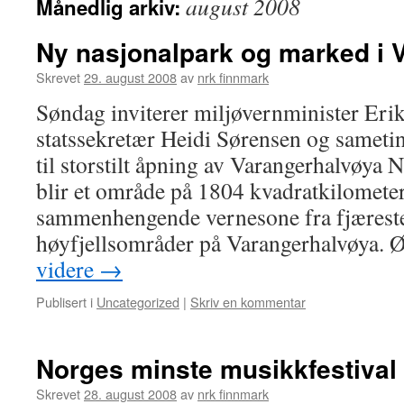
august 2008
Månedlig arkiv:
Ny nasjonalpark og marked i 
Skrevet
29. august 2008
av
nrk finnmark
Søndag inviterer miljøvernminister Eri
statssekretær Heidi Sørensen og sametin
til storstilt åpning av Varangerhalvøya
blir et område på 1804 kvadratkilomete
sammenhengende vernesone fra fjæreste
høyfjellsområder på Varangerhalvøya. 
videre
→
Publisert i
Uncategorized
|
Skriv en kommentar
Norges minste musikkfestival
Skrevet
28. august 2008
av
nrk finnmark