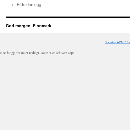
←
Eldre innlegg
God morgen, Finnmark
Featuring WPMU Blo
NB! blogg.nrk.no er nedlagt. Dette er en arkivert kopi