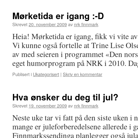
Mørketida er igang :-D
Skrevet
20. november 2009
av
nrk finnmark
Heia! Mørketida er igang, fikk vi vite a
Vi kunne også fortelle at Trine Lise Ols
av med seieren i programmet «Den norsk
eget humorprogram på NRK i 2010. D
Publisert i
Ukategorisert
|
Skriv en kommentar
Hva ønsker du deg til jul?
Skrevet
19. november 2009
av
nrk finnmark
Neste uke tar vi fatt på den siste uken i
mange er juleforberedelsene allerede i
Finnmarkssendinga planlegger også jul