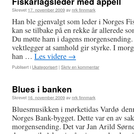
Fiskarlagsleder med appell
Skrevet
17. november 2009
av
nrk finnmark
Han ble gjenvalgt som leder i Norges Fi
kan se tilbake på en rekke år allerede s
Du møtte ham i dagens morgensending. 
vektlegger at samhold gir styrke. I mor
han …
Les videre
→
Publisert i
Ukategorisert
|
Skriv en kommentar
Blues i banken
Skrevet
16. november 2009
av
nrk finnmark
Bluesmusikken i mørketidas Vardø denn
Norges Bank-bygget. Dette var en av sak
morgensending. Det var Jan Arild Sørn